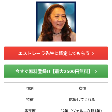
エストレーラ先生に鑑定してもらう
今すぐ無料登録!!【最大2500円無料】
性別
女性
特徴
応援してくれる
鑑定歴
32年（ヴェルニ在籍1年）