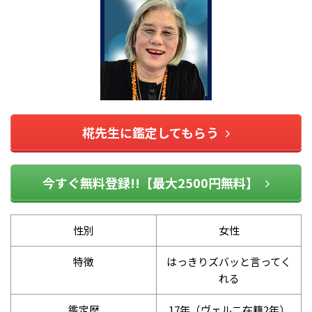
椛先生に鑑定してもらう
今すぐ無料登録!!【最大2500円無料】
性別
女性
特徴
はっきりズバッと言ってく
れる
鑑定歴
17年（ヴェルニ在籍2年）