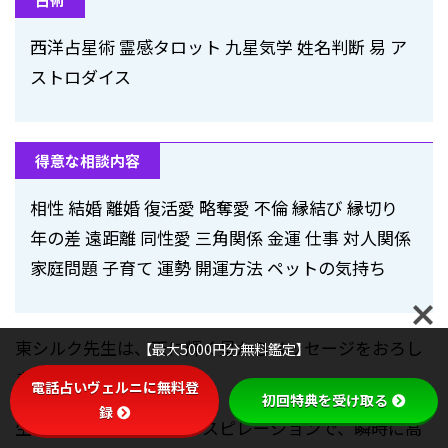
西洋占星術 霊感タロット 九星気学 姓名判断 易 ア
ストロダイス
得意な相談内容
相性 結婚 離婚 復活愛 略奪愛 不倫 縁結び 縁切り
年の差 遠距離 同性愛 三角関係 金運 仕事 対人関係
家庭問題 子育て 運勢 開運方法 ペットの気持ち
東シルク先生は、天に輝く星からメッセージをおろし
【最大5000円分無料鑑定】
ます。
電話占いヴェルニに無料登
初回特典を受け取る
録
生まれつきの強力なインスピレーションで、瞬時に高