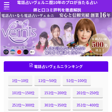
電話占いヴェルニ歴10年のプロが当たる占い
師と口コミ評判を徹底解説
電話占いヴェルニランキング
1位〜10位
11位〜50位
51位〜100位
101位〜150位
151位〜200位
201位〜250位
251位〜300位
301位〜350位
351位〜400位