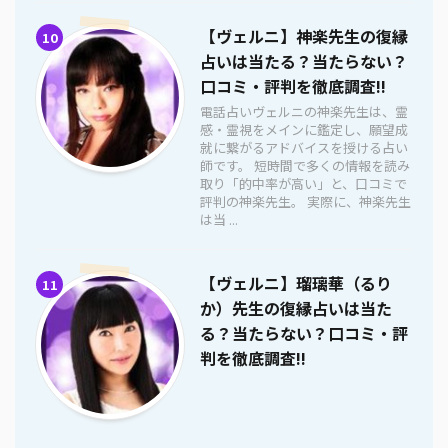
【ヴェルニ】神楽先生の復縁
10
占いは当たる？当たらない？
口コミ・評判を徹底調査!!
電話占いヴェルニの神楽先生は、霊
感・霊視をメインに鑑定し、願望成
就に繋がるアドバイスを授ける占い
師です。 短時間で多くの情報を読み
取り「的中率が高い」と、口コミで
評判の神楽先生。 実際に、神楽先生
は当 ...
【ヴェルニ】瑠璃華（るり
11
か）先生の復縁占いは当た
る？当たらない？口コミ・評
判を徹底調査!!