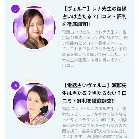
【ヴェルニ】レナ先生の復縁
5
占いは当たる？口コミ・評判
を徹底調査!!
電話占いヴェルニのレナ先生は、鑑
定歴21年のベテラン占い師です。 鋭
い霊能力とタロット鑑定をベース
に、これまで多くの悩みを抱える相
談者を幸せへと導いて来ました。 レ
ナ先生の鑑定は本当に当たるのか、
口コ ...
【電話占いヴェルニ】瀬那先
6
生は当たる？当たらない？口
コミ・評判を徹底調査!!
電話占いヴェルニの瀬那先生は、強
力なスピリチュアル能力で悩み解決
へと導くベテラン占い師です。 相談
者の波動やエネルギーから悩みの原
因を探り、最善な解決方法を見出し
てくれます。 瀬那先生の鑑定が本当