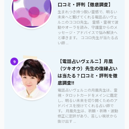
口コミ・評判【徹底調査】
生まれつき持つ鋭い霊感で、明るい
未来へと繋げてくれる電話占いヴェ
ルニのココロ先生。 霊感・霊視で波
動やオーラを読み、守護霊からのメ
ッセージ・アドバイスで悩み解決へ
と導きます。 ココロ先生が当たる占
い師 ...
【電話占いヴェルニ】月凰
9
（ツキオウ）先生の復縁占い
は当たる？口コミ・評判を徹
底調査!!
電話占いヴェルニの月凰先生は、霊
視・タロットカードをメインに鑑定
し、明るい未来を切り開くためのア
ドバイスを授けてくれる占い師で
す。 月凰先生は、祈願・祈祷・波動
修正に定評があり、苦しい現状から
抜け出す ...