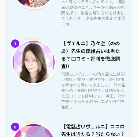
へと導くベテラン占い師です。 相談
者の波動やエネルギーから悩みの原
因を探り、最善な解決方法を見出し
てくれます。 瀬那先生の鑑定が本当
に当 ...
【ヴェルニ】乃々空（のの
7
あ）先生の復縁占いは当た
る？口コミ・評判を徹底調
査!!
電話占いヴェルニの乃々空先生は鋭
い霊感・霊視・透視で多くの相談者
を幸せへと導いて来ました。 乃々空
先生の「連絡引き寄せ」は効果絶大
と口コミでも評判です。 今回、乃々
空先生が当たるのか口コミや評判を
徹底 ...
【電話占いヴェルニ】ココロ
8
先生は当たる？当たらない？