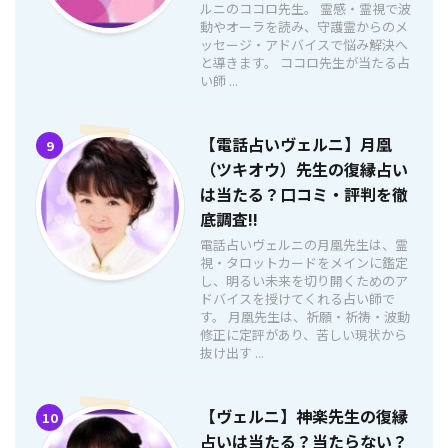
ルニのココロ先生。 霊感・霊視で波
動やオーラを読み、守護霊からのメ
ッセージ・アドバイスで悩み解決へ
と導きます。 ココロ先生が当たる占
い師 ...
【電話占いヴェルニ】月凰
9
（ツキオウ）先生の復縁占い
は当たる？口コミ・評判を徹
底調査!!
電話占いヴェルニの月凰先生は、霊
視・タロットカードをメインに鑑定
し、明るい未来を切り開くためのア
ドバイスを授けてくれる占い師で
す。 月凰先生は、祈願・祈祷・波動
修正に定評があり、苦しい現状から
抜け出す ...
【ヴェルニ】神楽先生の復縁
10
占いは当たる？当たらない？