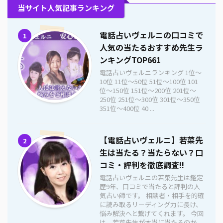
当サイト人気記事ランキング
電話占いヴェルニの口コミで
1
人気の当たるおすすめ先生ラ
ンキングTOP661
電話占いヴェルニランキング 1位〜
10位 11位〜50位 51位〜100位 101
位〜150位 151位〜200位 201位〜
250位 251位〜300位 301位〜350位
351位〜400位 40 ...
【電話占いヴェルニ】若菜先
2
生は当たる？当たらない？口
コミ・評判を徹底調査!!
電話占いヴェルニの若菜先生は鑑定
歴9年、口コミで当たると評判の人
気占い師です。 相談者・相手を的確
に読み取るリーディング力に長け、
悩み解決へと繋げてくれます。 今回
は、若菜先生が本当に当たるのか、