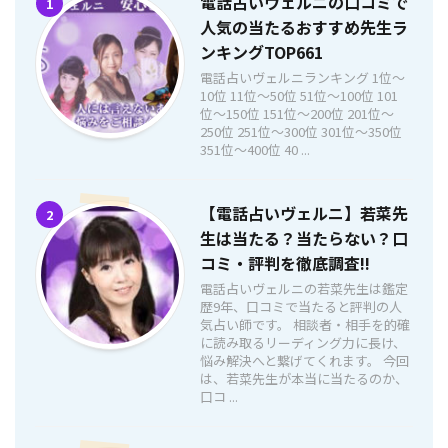
電話占いヴェルニの口コミで
1
人気の当たるおすすめ先生ラ
ンキングTOP661
電話占いヴェルニランキング 1位〜
10位 11位〜50位 51位〜100位 101
位〜150位 151位〜200位 201位〜
250位 251位〜300位 301位〜350位
351位〜400位 40 ...
【電話占いヴェルニ】若菜先
2
生は当たる？当たらない？口
コミ・評判を徹底調査!!
電話占いヴェルニの若菜先生は鑑定
歴9年、口コミで当たると評判の人
気占い師です。 相談者・相手を的確
に読み取るリーディング力に長け、
悩み解決へと繋げてくれます。 今回
は、若菜先生が本当に当たるのか、
口コ ...