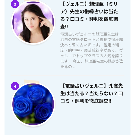
【ヴェルニ】魅理亜（ミリ
3
ア）先生の復縁占いは当た
る？口コミ・評判を徹底調
査!!
電話占いヴェルニの魅理亜先生は、
独自の霊感タロットと霊視で悩み解
決へと導く占い師です。 鑑定の精
度・的中率・願望成就率が高く、ヴ
ェルニでトップクラスの人気を誇り
ます。 今回、魅理亜先生の鑑定が当
たるの ...
【電話占いヴェルニ】孔雀先
4
生は当たる？当たらない？口
コミ・評判を徹底調査!!