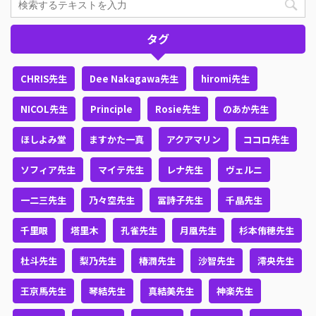
タグ
CHRIS先生
Dee Nakagawa先生
hiromi先生
NICOL先生
Principle
Rosie先生
のあか先生
ほしよみ堂
ますかた一真
アクアマリン
ココロ先生
ソフィア先生
マイテ先生
レナ先生
ヴェルニ
一二三先生
乃々空先生
冨詩子先生
千晶先生
千里眼
塔里木
孔雀先生
月凰先生
杉本侑穂先生
杜斗先生
梨乃先生
椿潤先生
沙智先生
澪央先生
王京馬先生
琴結先生
真結美先生
神楽先生