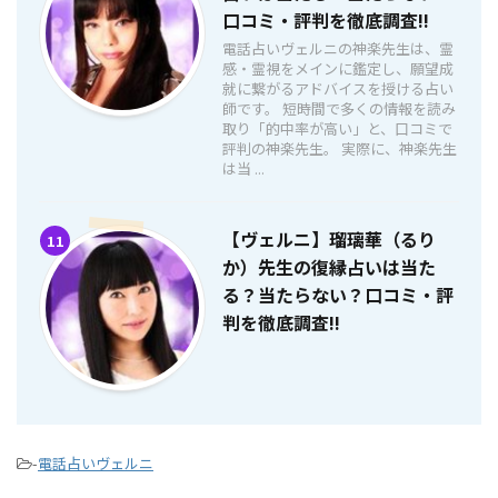
口コミ・評判を徹底調査!!
電話占いヴェルニの神楽先生は、霊
感・霊視をメインに鑑定し、願望成
就に繋がるアドバイスを授ける占い
師です。 短時間で多くの情報を読み
取り「的中率が高い」と、口コミで
評判の神楽先生。 実際に、神楽先生
は当 ...
【ヴェルニ】瑠璃華（るり
11
か）先生の復縁占いは当た
る？当たらない？口コミ・評
判を徹底調査!!
-
電話占いヴェルニ