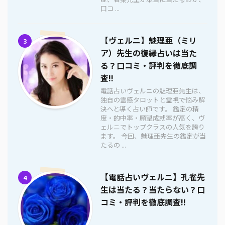
口コ ...
【ヴェルニ】魅理亜（ミリ
3
ア）先生の復縁占いは当た
る？口コミ・評判を徹底調
査!!
電話占いヴェルニの魅理亜先生は、
独自の霊感タロットと霊視で悩み解
決へと導く占い師です。 鑑定の精
度・的中率・願望成就率が高く、ヴ
ェルニでトップクラスの人気を誇り
ます。 今回、魅理亜先生の鑑定が当
たるの ...
【電話占いヴェルニ】孔雀先
4
生は当たる？当たらない？口
コミ・評判を徹底調査!!