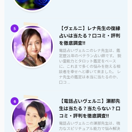
【ヴェルニ】レナ先生の復縁
5
占いは当たる？口コミ・評判
を徹底調査!!
電話占いヴェルニのレナ先生は、鑑
定歴21年のベテラン占い師です。 鋭
い霊能力とタロット鑑定をベース
に、これまで多くの悩みを抱える相
談者を幸せへと導いて来ました。 レ
ナ先生の鑑定は本当に当たるのか、
口コ ...
【電話占いヴェルニ】瀬那先
6
生は当たる？当たらない？口
コミ・評判を徹底調査!!
電話占いヴェルニの瀬那先生は、強
力なスピリチュアル能力で悩み解決