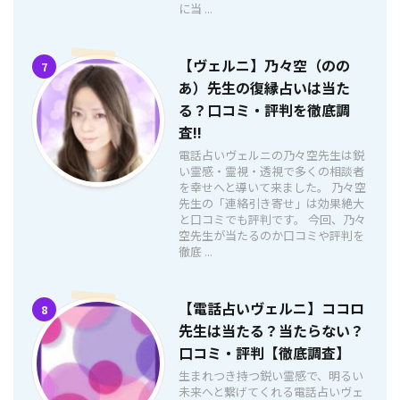
に当 ...
【ヴェルニ】乃々空（のの
7
あ）先生の復縁占いは当た
る？口コミ・評判を徹底調
査!!
電話占いヴェルニの乃々空先生は鋭
い霊感・霊視・透視で多くの相談者
を幸せへと導いて来ました。 乃々空
先生の「連絡引き寄せ」は効果絶大
と口コミでも評判です。 今回、乃々
空先生が当たるのか口コミや評判を
徹底 ...
【電話占いヴェルニ】ココロ
8
先生は当たる？当たらない？
口コミ・評判【徹底調査】
生まれつき持つ鋭い霊感で、明るい
未来へと繋げてくれる電話占いヴェ