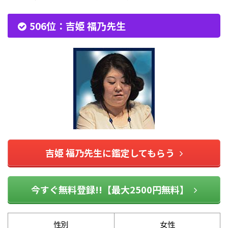
506位：吉姫 福乃先生
吉姫 福乃先生に鑑定してもらう
今すぐ無料登録!!【最大2500円無料】
性別
女性