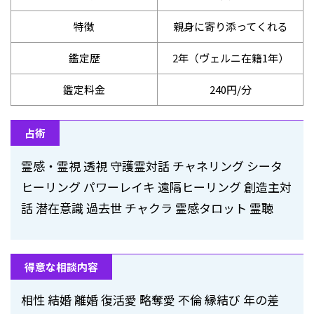
特徴
親身に寄り添ってくれる
鑑定歴
2年（ヴェルニ在籍1年）
鑑定料金
240円/分
占術
霊感・霊視 透視 守護霊対話 チャネリング シータ
ヒーリング パワーレイキ 遠隔ヒーリング 創造主対
話 潜在意識 過去世 チャクラ 霊感タロット 霊聴
得意な相談内容
相性 結婚 離婚 復活愛 略奪愛 不倫 縁結び 年の差