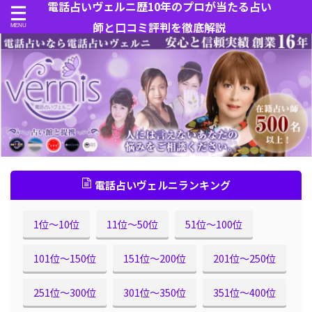
電話占いヴェルニ歴10年のプロが当たる占い
師と口コミ評判を徹底解説
電話占いヴェルニランキング
1位〜10位
11位〜50位
51位〜100位
101位〜150位
151位〜200位
201位〜250位
251位〜300位
301位〜350位
351位〜400位