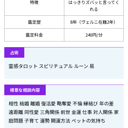
特徴
はっきりズバッと言ってく
れる
鑑定歴
8年（ヴェルニ在籍2年）
鑑定料金
240円/分
占術
霊感タロット スピリチュアル ルーン 易
得意な相談内容
相性 結婚 離婚 復活愛 略奪愛 不倫 縁結び 年の差
遠距離 同性愛 三角関係 前世 金運 仕事 対人関係 家
庭問題 子育て 運勢 開運方法 ペットの気持ち