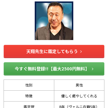
天翔先生に鑑定してもらう
今すぐ無料登録!!【最大2500円無料】
性別
男性
特徴
優しく癒やしてくれる
鑑定歴
8年（ヴェルニ在籍5年）