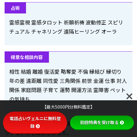
占術
霊感霊視 霊感タロット 祈願祈祷 波動修正 スピリ
チュアル チャネリング 遠隔ヒーリング オーラ
得意な相談内容
相性 結婚 離婚 復活愛 略奪愛 不倫 縁結び 縁切り
年の差 遠距離 同性愛 三角関係 前世 金運 仕事 対人
関係 家庭問題 子育て 運勢 開運方法 霊障害 ペット
の気持ち
【最大5000円分無料鑑定】
電話占いヴェルニに無料登
初回特典を受け取る
加寿子先生は、霊媒師の家系に生まれ、たしかなスピ
録
リチュアルを継承しました。