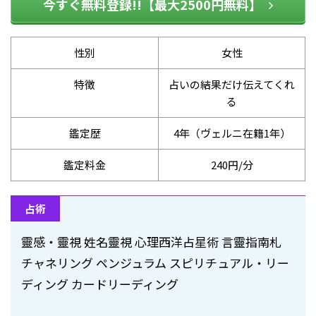
今すぐ無料登録!!【最大2500円無料】
性別
女性
特徴
占いの結果だけ伝えてくれ
る
鑑定歴
4年（ヴェルニ在籍1年）
鑑定料金
240円/分
占術
靈感・靈視 姓名靈視 心理西洋占星術 言靈指南札
チャネリング ペンジュラム スピリチュアル・リー
ディング カードリーディング