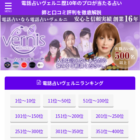
電話占いヴェルニ歴10年のプロが当たる占い
師と口コミ評判を徹底解説
電話占いヴェルニランキング
1位〜10位
11位〜50位
51位〜100位
101位〜150位
151位〜200位
201位〜250位
251位〜300位
301位〜350位
351位〜400位