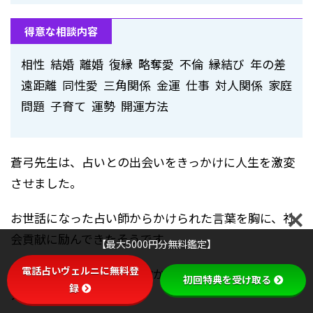
得意な相談内容
相性 結婚 離婚 復縁 略奪愛 不倫 縁結び 年の差
遠距離 同性愛 三角関係 金運 仕事 対人関係 家庭
問題 子育て 運勢 開運方法
蒼弓先生は、占いとの出会いをきっかけに人生を激変
させました。
お世話になった占い師からかけられた言葉を胸に、社
会貢献に励んできたそうです。
【最大5000円分無料鑑定】
電話占いヴェルニに無料登
豊富な人生経験と鑑定経験から導き出されるアドバイ
初回特典を受け取る
録
スは説得力抜群です。