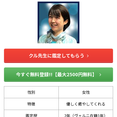
クル先生に鑑定してもらう
今すぐ無料登録!!【最大2500円無料】
性別
女性
特徴
優しく癒やしてくれる
鑑定歴
2年（ヴェルニ在籍1年）