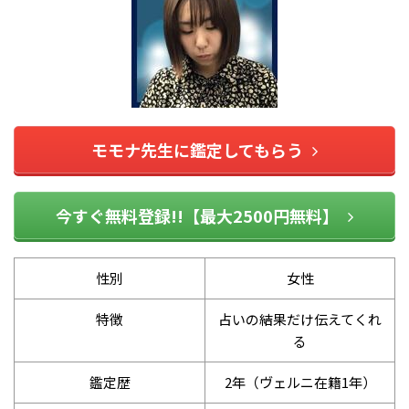
モモナ先生に鑑定してもらう
今すぐ無料登録!!【最大2500円無料】
性別
女性
特徴
占いの結果だけ伝えてくれ
る
鑑定歴
2年（ヴェルニ在籍1年）