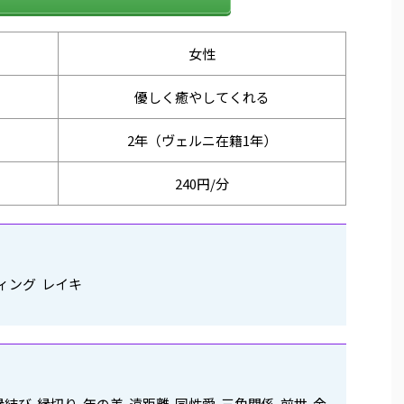
女性
優しく癒やしてくれる
2年（ヴェルニ在籍1年）
240円/分
ィング レイキ
縁結び 縁切り 年の差 遠距離 同性愛 三角関係 前世 金