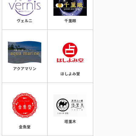
千里眼
ヴェルニ
アクアマリン
ほしよみ堂
塔里木
金魚堂