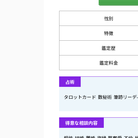
性別
特徴
鑑定歴
鑑定料金
占術
タロットカード 数秘術 筆跡リーデ
得意な相談内容
相性 結婚 離婚 復縁 略奪愛 不倫 