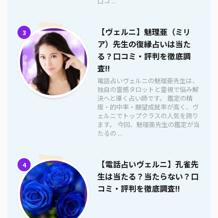
口コ ...
【ヴェルニ】魅理亜（ミリ
3
ア）先生の復縁占いは当た
る？口コミ・評判を徹底調
査!!
電話占いヴェルニの魅理亜先生は、
独自の霊感タロットと霊視で悩み解
決へと導く占い師です。 鑑定の精
度・的中率・願望成就率が高く、ヴ
ェルニでトップクラスの人気を誇り
ます。 今回、魅理亜先生の鑑定が当
たるの ...
【電話占いヴェルニ】孔雀先
4
生は当たる？当たらない？口
コミ・評判を徹底調査!!