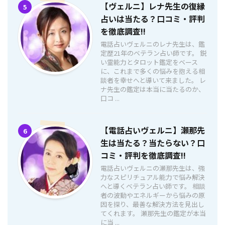
【ヴェルニ】レナ先生の復縁
5
占いは当たる？口コミ・評判
を徹底調査!!
電話占いヴェルニのレナ先生は、鑑
定歴21年のベテラン占い師です。 鋭
い霊能力とタロット鑑定をベース
に、これまで多くの悩みを抱える相
談者を幸せへと導いて来ました。 レ
ナ先生の鑑定は本当に当たるのか、
口コ ...
【電話占いヴェルニ】瀬那先
6
生は当たる？当たらない？口
コミ・評判を徹底調査!!
電話占いヴェルニの瀬那先生は、強
力なスピリチュアル能力で悩み解決
へと導くベテラン占い師です。 相談
者の波動やエネルギーから悩みの原
因を探り、最善な解決方法を見出し
てくれます。 瀬那先生の鑑定が本当
に当 ...