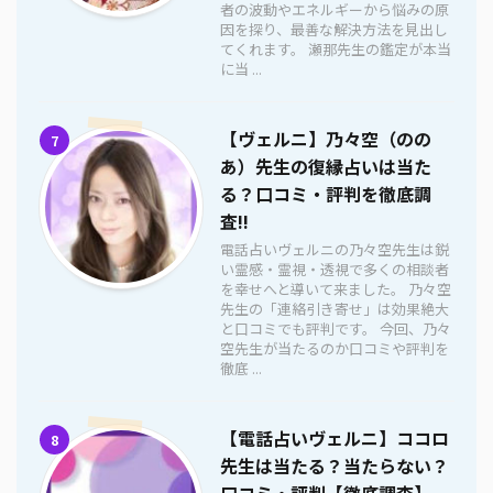
者の波動やエネルギーから悩みの原
因を探り、最善な解決方法を見出し
てくれます。 瀬那先生の鑑定が本当
に当 ...
【ヴェルニ】乃々空（のの
7
あ）先生の復縁占いは当た
る？口コミ・評判を徹底調
査!!
電話占いヴェルニの乃々空先生は鋭
い霊感・霊視・透視で多くの相談者
を幸せへと導いて来ました。 乃々空
先生の「連絡引き寄せ」は効果絶大
と口コミでも評判です。 今回、乃々
空先生が当たるのか口コミや評判を
徹底 ...
【電話占いヴェルニ】ココロ
8
先生は当たる？当たらない？
口コミ・評判【徹底調査】