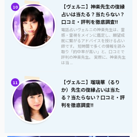
【ヴェルニ】神楽先生の復縁
10
占いは当たる？当たらない？
口コミ・評判を徹底調査!!
電話占いヴェルニの神楽先生は、霊
感・霊視をメインに鑑定し、願望成
就に繋がるアドバイスを授ける占い
師です。 短時間で多くの情報を読み
取り「的中率が高い」と、口コミで
評判の神楽先生。 実際に、神楽先生
は当 ...
【ヴェルニ】瑠璃華（るり
11
か）先生の復縁占いは当た
る？当たらない？口コミ・評
判を徹底調査!!