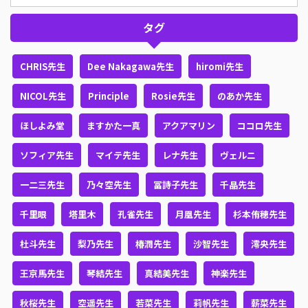
タグ
CHRIS先生
Dee Nakagawa先生
hiromi先生
NICOL先生
Principle
Rosie先生
のあか先生
ほしよみ堂
ますかた一真
アクアマリン
ココロ先生
ソフィア先生
マイテ先生
レナ先生
ヴェルニ
一二三先生
乃々空先生
冨詩子先生
千晶先生
千里眼
塔里木
孔雀先生
月凰先生
杉本侑穂先生
杜斗先生
梨乃先生
椿潤先生
沙智先生
澪央先生
王京馬先生
琴結先生
真結美先生
神楽先生
秋桜先生
空遥先生
若菜先生
莉帆先生
薪菜先生