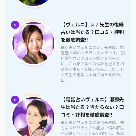
【ヴェルニ】レナ先生の復縁
5
占いは当たる？口コミ・評判
を徹底調査!!
電話占いヴェルニのレナ先生は、鑑
定歴21年のベテラン占い師です。 鋭
い霊能力とタロット鑑定をベース
に、これまで多くの悩みを抱える相
談者を幸せへと導いて来ました。 レ
ナ先生の鑑定は本当に当たるのか、
口コ ...
【電話占いヴェルニ】瀬那先
6
生は当たる？当たらない？口
コミ・評判を徹底調査!!
電話占いヴェルニの瀬那先生は、強
力なスピリチュアル能力で悩み解決
へと導くベテラン占い師です。 相談