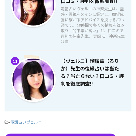
口コミ・評判を徹底調査!!
電話占いヴェルニの神楽先生は、霊
感・霊視をメインに鑑定し、願望成
就に繋がるアドバイスを授ける占い
師です。 短時間で多くの情報を読み
取り「的中率が高い」と、口コミで
評判の神楽先生。 実際に、神楽先生
は当 ...
【ヴェルニ】瑠璃華（るり
11
か）先生の復縁占いは当た
る？当たらない？口コミ・評
判を徹底調査!!
-
電話占いヴェルニ