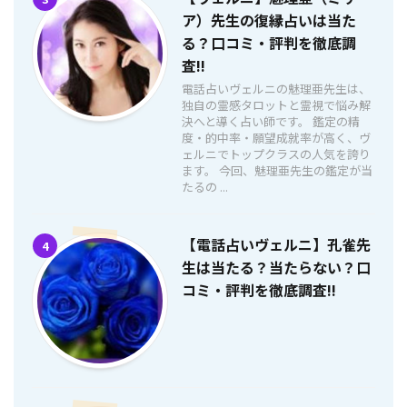
ア）先生の復縁占いは当た
る？口コミ・評判を徹底調
査!!
電話占いヴェルニの魅理亜先生は、
独自の霊感タロットと霊視で悩み解
決へと導く占い師です。 鑑定の精
度・的中率・願望成就率が高く、ヴ
ェルニでトップクラスの人気を誇り
ます。 今回、魅理亜先生の鑑定が当
たるの ...
【電話占いヴェルニ】孔雀先
4
生は当たる？当たらない？口
コミ・評判を徹底調査!!