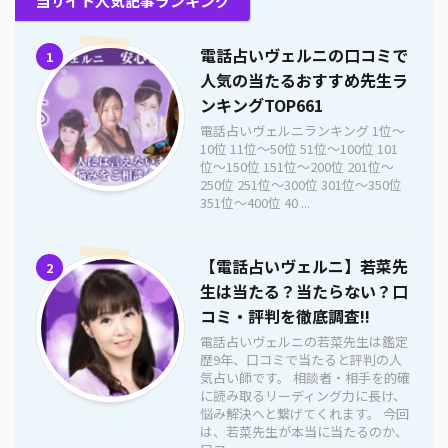
当サイト人気記事ランキング
電話占いヴェルニの口コミで
1
人気の当たるおすすめ先生ラ
ンキングTOP661
電話占いヴェルニランキング 1位〜
10位 11位〜50位 51位〜100位 101
位〜150位 151位〜200位 201位〜
250位 251位〜300位 301位〜350位
351位〜400位 40 ...
【電話占いヴェルニ】若菜先
2
生は当たる？当たらない？口
コミ・評判を徹底調査!!
電話占いヴェルニの若菜先生は鑑定
歴9年、口コミで当たると評判の人
気占い師です。 相談者・相手を的確
に読み取るリーディング力に長け、
悩み解決へと繋げてくれます。 今回
は、若菜先生が本当に当たるのか、