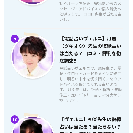
動やオーラを読み、守護霊からのメ
ッセージ・アドバイスで悩み解決へ
と導きます。 ココロ先生が当たる占
い師 ...
【電話占いヴェルニ】月凰
9
（ツキオウ）先生の復縁占い
は当たる？口コミ・評判を徹
底調査!!
電話占いヴェルニの月凰先生は、霊
視・タロットカードをメインに鑑定
し、明るい未来を切り開くためのア
ドバイスを授けてくれる占い師で
す。 月凰先生は、祈願・祈祷・波動
修正に定評があり、苦しい現状から
抜け出す ...
【ヴェルニ】神楽先生の復縁
10
占いは当たる？当たらない？