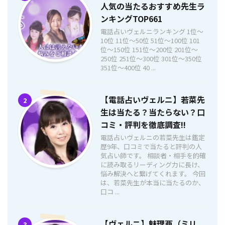
人気の当たるおすすめ先生ラ
ンキングTOP661
電話占いヴェルニランキング 1位〜
10位 11位〜50位 51位〜100位 101
位〜150位 151位〜200位 201位〜
250位 251位〜300位 301位〜350位
351位〜400位 40 ...
【電話占いヴェルニ】若菜先
2
生は当たる？当たらない？口
コミ・評判を徹底調査!!
電話占いヴェルニの若菜先生は鑑定
歴9年、口コミで当たると評判の人
気占い師です。 相談者・相手を的確
に読み取るリーディング力に長け、
悩み解決へと繋げてくれます。 今回
は、若菜先生が本当に当たるのか、
口コ ...
【ヴェルニ】魅理亜（ミリ
3