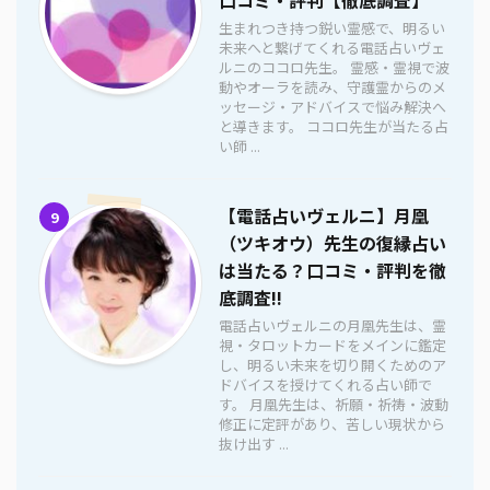
生まれつき持つ鋭い霊感で、明るい
未来へと繋げてくれる電話占いヴェ
ルニのココロ先生。 霊感・霊視で波
動やオーラを読み、守護霊からのメ
ッセージ・アドバイスで悩み解決へ
と導きます。 ココロ先生が当たる占
い師 ...
【電話占いヴェルニ】月凰
9
（ツキオウ）先生の復縁占い
は当たる？口コミ・評判を徹
底調査!!
電話占いヴェルニの月凰先生は、霊
視・タロットカードをメインに鑑定
し、明るい未来を切り開くためのア
ドバイスを授けてくれる占い師で
す。 月凰先生は、祈願・祈祷・波動
修正に定評があり、苦しい現状から
抜け出す ...