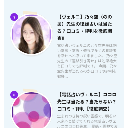
【ヴェルニ】乃々空（のの
7
あ）先生の復縁占いは当た
る？口コミ・評判を徹底調
査!!
電話占いヴェルニの乃々空先生は鋭
い霊感・霊視・透視で多くの相談者
を幸せへと導いて来ました。 乃々空
先生の「連絡引き寄せ」は効果絶大
と口コミでも評判です。 今回、乃々
空先生が当たるのか口コミや評判を
徹底 ...
【電話占いヴェルニ】ココロ
8
先生は当たる？当たらない？
口コミ・評判【徹底調査】
生まれつき持つ鋭い霊感で、明るい
未来へと繋げてくれる電話占いヴェ
ルニのココロ先生。 霊感・霊視で波