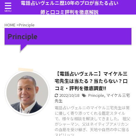
電話占いヴェルニ歴10年のプロが当たる占い
師と口コミ評判を徹底解説
HOME
>
Principle
Principle
【電話占いヴェルニ】マイケル三
宅先生は当たる？当たらない？口
コミ・評判を徹底調査!!
2022/10/18
Principle
,
マイケル三宅
先生
電話占いヴェルニのマイケル三宅先生は常
に優しく寄り添ってくれる鑑定スタイル
で、様々な相談を解決してきました。 祖父
がシャーマン、父はネイティブアメリカン
の血筋を受け継ぎ、天地や自然の中に宿る
スピリッツ ...