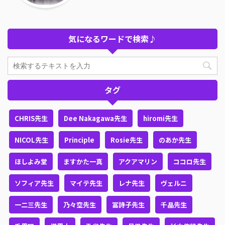
気になるワードで検索♪
タグ
CHRIS先生
Dee Nakagawa先生
hiromi先生
NICOL先生
Principle
Rosie先生
のあか先生
ほしよみ堂
ますかた一真
アクアマリン
ココロ先生
ソフィア先生
マイテ先生
レナ先生
ヴェルニ
一二三先生
乃々空先生
冨詩子先生
千晶先生