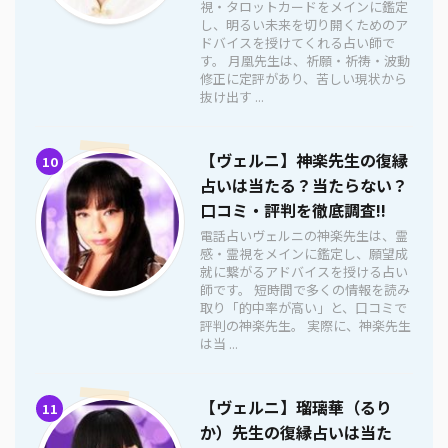
視・タロットカードをメインに鑑定
し、明るい未来を切り開くためのア
ドバイスを授けてくれる占い師で
す。 月凰先生は、祈願・祈祷・波動
修正に定評があり、苦しい現状から
抜け出す ...
【ヴェルニ】神楽先生の復縁
10
占いは当たる？当たらない？
口コミ・評判を徹底調査!!
電話占いヴェルニの神楽先生は、霊
感・霊視をメインに鑑定し、願望成
就に繋がるアドバイスを授ける占い
師です。 短時間で多くの情報を読み
取り「的中率が高い」と、口コミで
評判の神楽先生。 実際に、神楽先生
は当 ...
【ヴェルニ】瑠璃華（るり
11
か）先生の復縁占いは当た