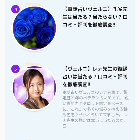
【電話占いヴェルニ】孔雀先
4
生は当たる？当たらない？口
コミ・評判を徹底調査!!
【ヴェルニ】レナ先生の復縁
5
占いは当たる？口コミ・評判
を徹底調査!!
電話占いヴェルニのレナ先生は、鑑
定歴21年のベテラン占い師です。 鋭
い霊能力とタロット鑑定をベース
に、これまで多くの悩みを抱える相
談者を幸せへと導いて来ました。 レ
ナ先生の鑑定は本当に当たるのか、
口コ ...