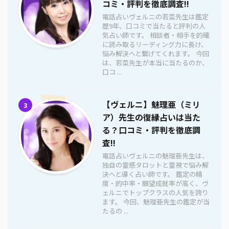
コミ・評判を徹底調査!!
電話占いヴェルニの若菜先生は鑑定
歴9年、口コミで当たると評判の人
気占い師です。 相談者・相手を的確
に読み取るリーディング力に長け、
悩み解決へと繋げてくれます。 今回
は、若菜先生が本当に当たるのか、
口コ ...
【ヴェルニ】魅理亜（ミリ
3
ア）先生の復縁占いは当た
る？口コミ・評判を徹底調
査!!
電話占いヴェルニの魅理亜先生は、
独自の霊感タロットと霊視で悩み解
決へと導く占い師です。 鑑定の精
度・的中率・願望成就率が高く、ヴ
ェルニでトップクラスの人気を誇り
ます。 今回、魅理亜先生の鑑定が当
たるの ...