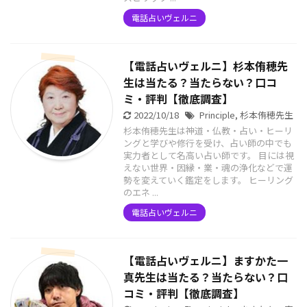
電話占いヴェルニ
【電話占いヴェルニ】杉本侑穂先
生は当たる？当たらない？口コ
ミ・評判【徹底調査】
2022/10/18
Principle
,
杉本侑穂先生
杉本侑穂先生は神道・仏教・占い・ヒーリ
ングと学びや修行を受け、占い師の中でも
実力者として名高い占い師です。 目には視
えない世界・因縁・業・魂の浄化などで運
勢を変えていく鑑定をします。 ヒーリング
のエネ ...
電話占いヴェルニ
【電話占いヴェルニ】ますかた一
真先生は当たる？当たらない？口
コミ・評判【徹底調査】