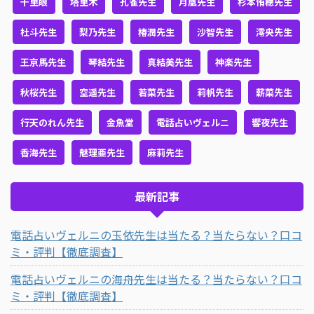
千里眼
塔里木
孔雀先生
月凰先生
杉本侑穂先生
杜斗先生
梨乃先生
椿潤先生
沙智先生
澪央先生
王京馬先生
琴結先生
真結美先生
神楽先生
秋桜先生
空遥先生
若菜先生
莉帆先生
薪菜先生
行天のれん先生
金魚堂
電話占いヴェルニ
響夜先生
香海先生
魅理亜先生
麻莉先生
最新記事
電話占いヴェルニの玉依先生は当たる？当たらない？口コ
ミ・評判【徹底調査】
電話占いヴェルニの海舟先生は当たる？当たらない？口コ
ミ・評判【徹底調査】