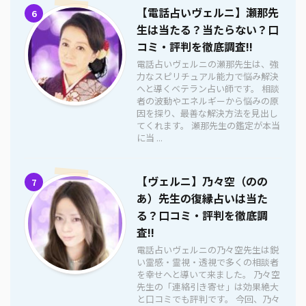
【電話占いヴェルニ】瀬那先
6
生は当たる？当たらない？口
コミ・評判を徹底調査!!
電話占いヴェルニの瀬那先生は、強
力なスピリチュアル能力で悩み解決
へと導くベテラン占い師です。 相談
者の波動やエネルギーから悩みの原
因を探り、最善な解決方法を見出し
てくれます。 瀬那先生の鑑定が本当
に当 ...
【ヴェルニ】乃々空（のの
7
あ）先生の復縁占いは当た
る？口コミ・評判を徹底調
査!!
電話占いヴェルニの乃々空先生は鋭
い霊感・霊視・透視で多くの相談者
を幸せへと導いて来ました。 乃々空
先生の「連絡引き寄せ」は効果絶大
と口コミでも評判です。 今回、乃々