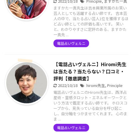
2022/10/18
Principle
,
ますかた一真
ますかた一真先生は吉本興業所属のお笑い
芸人としても活躍する占い師です。 吉本芸
人の中で、当たる占い芸人1位を獲得するほ
ど占い師としての評価も高いです。 笑い
と、わかりやすさに定評のある、ますかた
一真先 ...
電話占いヴェルニ
【電話占いヴェルニ】Hiromi先生
は当たる？当たらない？口コミ・
評判【徹底調査】
2022/10/18
hiromi先生
,
Principle
電話占いヴェルニのHiromi先生は、西洋占
星術・霊感タロット・エネルギーワークと
いう方法で鑑定する占い師です。 ホロスコ
ープから、見失っている自分を呼び起こ
し、自分軸をつかませてくれます。 心のま
ま ...
電話占いヴェルニ