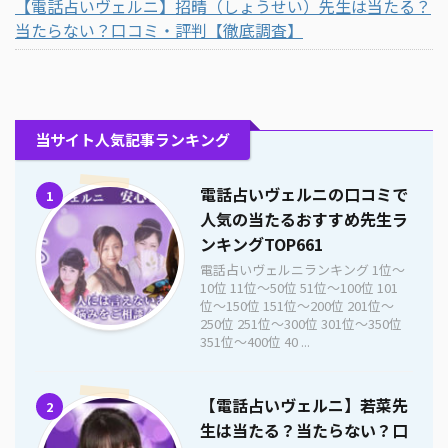
【電話占いヴェルニ】招晴（しょうせい）先生は当たる？
当たらない？口コミ・評判【徹底調査】
当サイト人気記事ランキング
電話占いヴェルニの口コミで
1
人気の当たるおすすめ先生ラ
ンキングTOP661
電話占いヴェルニランキング 1位〜
10位 11位〜50位 51位〜100位 101
位〜150位 151位〜200位 201位〜
250位 251位〜300位 301位〜350位
351位〜400位 40 ...
【電話占いヴェルニ】若菜先
2
生は当たる？当たらない？口