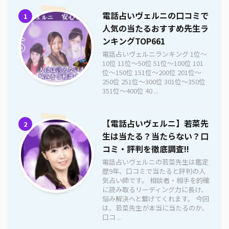
電話占いヴェルニの口コミで
1
人気の当たるおすすめ先生ラ
ンキングTOP661
電話占いヴェルニランキング 1位〜
10位 11位〜50位 51位〜100位 101
位〜150位 151位〜200位 201位〜
250位 251位〜300位 301位〜350位
351位〜400位 40 ...
【電話占いヴェルニ】若菜先
2
生は当たる？当たらない？口
コミ・評判を徹底調査!!
電話占いヴェルニの若菜先生は鑑定
歴9年、口コミで当たると評判の人
気占い師です。 相談者・相手を的確
に読み取るリーディング力に長け、
悩み解決へと繋げてくれます。 今回
は、若菜先生が本当に当たるのか、
口コ ...