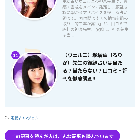
電話占いヴェルニの神楽先生は、霊
感・霊視をメインに鑑定し、願望成
就に繋がるアドバイスを授ける占い
師です。 短時間で多くの情報を読み
取り「的中率が高い」と、口コミで
評判の神楽先生。 実際に、神楽先生
は当 ...
【ヴェルニ】瑠璃華（るり
11
か）先生の復縁占いは当た
る？当たらない？口コミ・評
判を徹底調査!!
-
電話占いヴェルニ
この記事を読んだ人はこんな記事も読んでいます