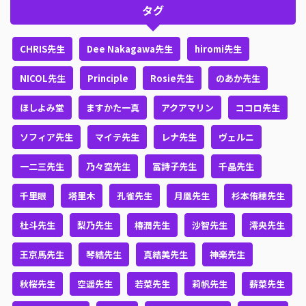
タグ
CHRIS先生
Dee Nakagawa先生
hiromi先生
NICOL先生
Principle
Rosie先生
のあか先生
ほしよみ堂
ますかた一真
アクアマリン
ココロ先生
ソフィア先生
マイテ先生
レナ先生
ヴェルニ
一二三先生
乃々空先生
冨詩子先生
千晶先生
千里眼
塔里木
孔雀先生
月凰先生
杉本侑穂先生
杜斗先生
梨乃先生
椿潤先生
沙智先生
澪央先生
王京馬先生
琴結先生
真結美先生
神楽先生
秋桜先生
空遥先生
若菜先生
莉帆先生
薪菜先生