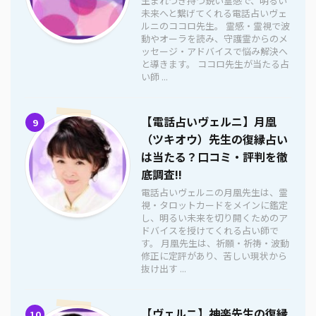
生まれつき持つ鋭い霊感で、明るい
未来へと繋げてくれる電話占いヴェ
ルニのココロ先生。 霊感・霊視で波
動やオーラを読み、守護霊からのメ
ッセージ・アドバイスで悩み解決へ
と導きます。 ココロ先生が当たる占
い師 ...
【電話占いヴェルニ】月凰
9
（ツキオウ）先生の復縁占い
は当たる？口コミ・評判を徹
底調査!!
電話占いヴェルニの月凰先生は、霊
視・タロットカードをメインに鑑定
し、明るい未来を切り開くためのア
ドバイスを授けてくれる占い師で
す。 月凰先生は、祈願・祈祷・波動
修正に定評があり、苦しい現状から
抜け出す ...
【ヴェルニ】神楽先生の復縁
10