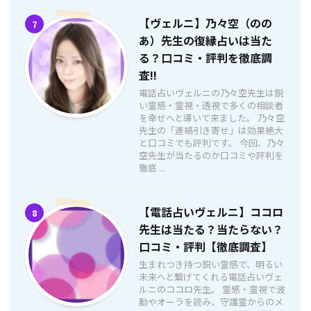
【ヴェルニ】乃々空（のの
7
あ）先生の復縁占いは当た
る？口コミ・評判を徹底調
査!!
電話占いヴェルニの乃々空先生は鋭
い霊感・霊視・透視で多くの相談者
を幸せへと導いて来ました。 乃々空
先生の「連絡引き寄せ」は効果絶大
と口コミでも評判です。 今回、乃々
空先生が当たるのか口コミや評判を
徹底 ...
【電話占いヴェルニ】ココロ
8
先生は当たる？当たらない？
口コミ・評判【徹底調査】
生まれつき持つ鋭い霊感で、明るい
未来へと繋げてくれる電話占いヴェ
ルニのココロ先生。 霊感・霊視で波
動やオーラを読み、守護霊からのメ