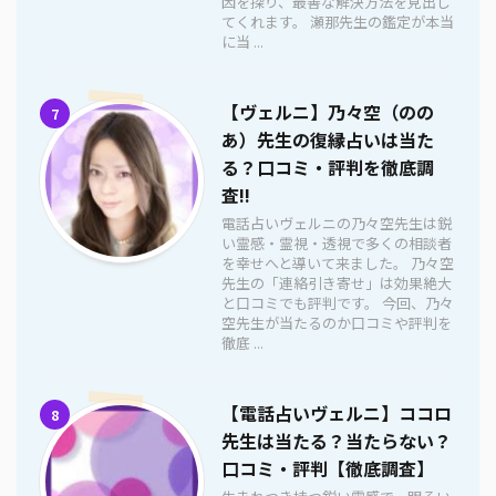
因を探り、最善な解決方法を見出し
てくれます。 瀬那先生の鑑定が本当
に当 ...
【ヴェルニ】乃々空（のの
7
あ）先生の復縁占いは当た
る？口コミ・評判を徹底調
査!!
電話占いヴェルニの乃々空先生は鋭
い霊感・霊視・透視で多くの相談者
を幸せへと導いて来ました。 乃々空
先生の「連絡引き寄せ」は効果絶大
と口コミでも評判です。 今回、乃々
空先生が当たるのか口コミや評判を
徹底 ...
【電話占いヴェルニ】ココロ
8
先生は当たる？当たらない？
口コミ・評判【徹底調査】