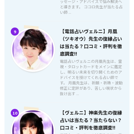
ッセージ・アドバイスで悩み解決へ
と導きます。 ココロ先生が当たる占
い師 ...
【電話占いヴェルニ】月凰
9
（ツキオウ）先生の復縁占い
は当たる？口コミ・評判を徹
底調査!!
電話占いヴェルニの月凰先生は、霊
視・タロットカードをメインに鑑定
し、明るい未来を切り開くためのア
ドバイスを授けてくれる占い師で
す。 月凰先生は、祈願・祈祷・波動
修正に定評があり、苦しい現状から
抜け出す ...
【ヴェルニ】神楽先生の復縁
10
占いは当たる？当たらない？
口コミ・評判を徹底調査!!