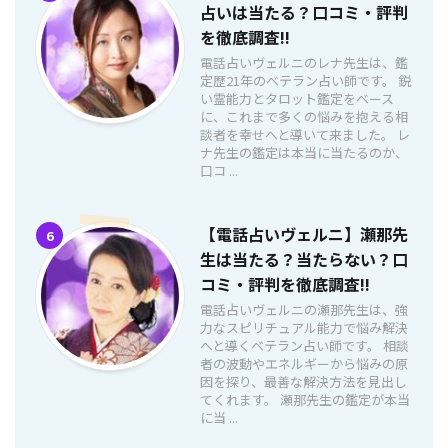
占いは当たる？口コミ・評判
を徹底調査!!
電話占いヴェルニのレナ先生は、鑑
定歴21年のベテラン占い師です。 鋭
い霊能力とタロット鑑定をベース
に、これまで多くの悩みを抱える相
談者を幸せへと導いて来ました。 レ
ナ先生の鑑定は本当に当たるのか、
口コ ...
【電話占いヴェルニ】瀬那先
6
生は当たる？当たらない？口
コミ・評判を徹底調査!!
電話占いヴェルニの瀬那先生は、強
力なスピリチュアル能力で悩み解決
へと導くベテラン占い師です。 相談
者の波動やエネルギーから悩みの原
因を探り、最善な解決方法を見出し
てくれます。 瀬那先生の鑑定が本当
に当 ...