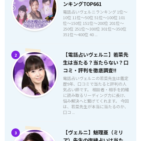
ンキングTOP661
電話占いヴェルニランキング 1位〜
10位 11位〜50位 51位〜100位 101
位〜150位 151位〜200位 201位〜
250位 251位〜300位 301位〜350位
351位〜400位 40 ...
【電話占いヴェルニ】若菜先
2
生は当たる？当たらない？口
コミ・評判を徹底調査!!
電話占いヴェルニの若菜先生は鑑定
歴9年、口コミで当たると評判の人
気占い師です。 相談者・相手を的確
に読み取るリーディング力に長け、
悩み解決へと繋げてくれます。 今回
は、若菜先生が本当に当たるのか、
口コ ...
【ヴェルニ】魅理亜（ミリ
3
ア）先生の復縁占いは当た