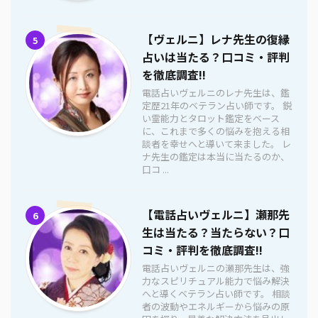
【ヴェルニ】レナ先生の復縁
5
占いは当たる？口コミ・評判
を徹底調査!!
電話占いヴェルニのレナ先生は、鑑
定歴21年のベテラン占い師です。 鋭
い霊能力とタロット鑑定をベース
に、これまで多くの悩みを抱える相
談者を幸せへと導いて来ました。 レ
ナ先生の鑑定は本当に当たるのか、
口コ ...
【電話占いヴェルニ】瀬那先
6
生は当たる？当たらない？口
コミ・評判を徹底調査!!
電話占いヴェルニの瀬那先生は、強
力なスピリチュアル能力で悩み解決
へと導くベテラン占い師です。 相談
者の波動やエネルギーから悩みの原