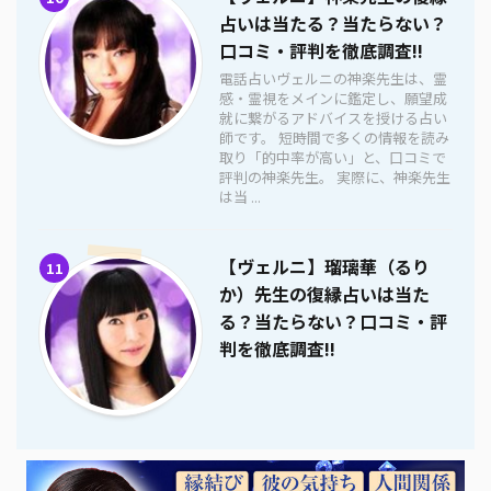
占いは当たる？当たらない？
口コミ・評判を徹底調査!!
電話占いヴェルニの神楽先生は、霊
感・霊視をメインに鑑定し、願望成
就に繋がるアドバイスを授ける占い
師です。 短時間で多くの情報を読み
取り「的中率が高い」と、口コミで
評判の神楽先生。 実際に、神楽先生
は当 ...
【ヴェルニ】瑠璃華（るり
11
か）先生の復縁占いは当た
る？当たらない？口コミ・評
判を徹底調査!!