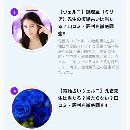
【ヴェルニ】魅理亜（ミリ
3
ア）先生の復縁占いは当た
る？口コミ・評判を徹底調
査!!
電話占いヴェルニの魅理亜先生は、
独自の霊感タロットと霊視で悩み解
決へと導く占い師です。 鑑定の精
度・的中率・願望成就率が高く、ヴ
ェルニでトップクラスの人気を誇り
ます。 今回、魅理亜先生の鑑定が当
たるの ...
【電話占いヴェルニ】孔雀先
4
生は当たる？当たらない？口
コミ・評判を徹底調査!!