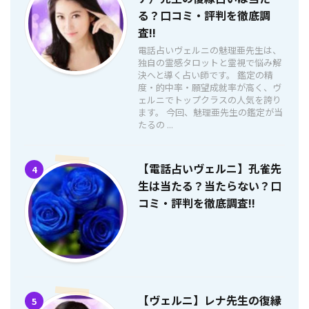
る？口コミ・評判を徹底調
査!!
電話占いヴェルニの魅理亜先生は、
独自の霊感タロットと霊視で悩み解
決へと導く占い師です。 鑑定の精
度・的中率・願望成就率が高く、ヴ
ェルニでトップクラスの人気を誇り
ます。 今回、魅理亜先生の鑑定が当
たるの ...
【電話占いヴェルニ】孔雀先
4
生は当たる？当たらない？口
コミ・評判を徹底調査!!
【ヴェルニ】レナ先生の復縁
5