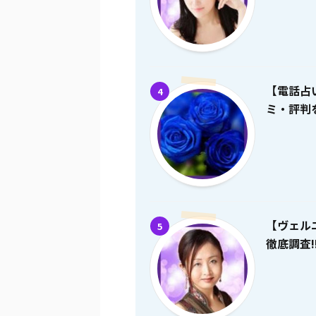
【電話占
4
ミ・評判を
【ヴェル
5
徹底調査!