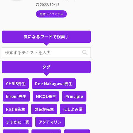
2022/10/18
電話占いヴェルニ
気になるワードで検索♪
タグ
CHRIS先生
Dee Nakagawa先生
hiromi先生
NICOL先生
Principle
Rosie先生
のあか先生
ほしよみ堂
ますかた一真
アクアマリン