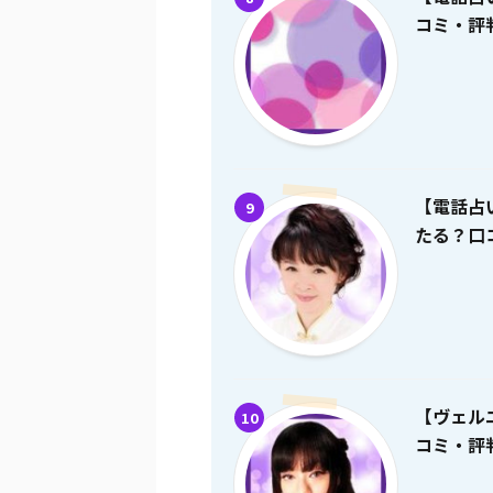
コミ・評
【電話占
9
たる？口
【ヴェル
10
コミ・評判