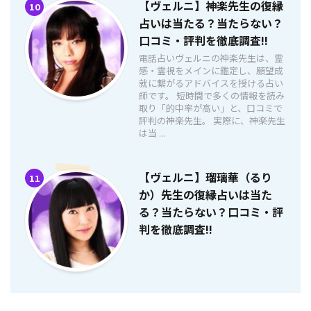
【ヴェルニ】神楽先生の復縁
10
占いは当たる？当たらない？
口コミ・評判を徹底調査!!
電話占いヴェルニの神楽先生は、霊
感・霊視をメインに鑑定し、願望成
就に繋がるアドバイスを授ける占い
師です。 短時間で多くの情報を読み
取り「的中率が高い」と、口コミで
評判の神楽先生。 実際に、神楽先生
は当 ...
【ヴェルニ】瑠璃華（るり
11
か）先生の復縁占いは当た
る？当たらない？口コミ・評
判を徹底調査!!