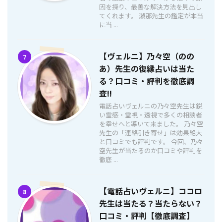
因を探り、最善な解決方法を見出し
てくれます。 瀬那先生の鑑定が本当
に当 ...
【ヴェルニ】乃々空（のの
7
あ）先生の復縁占いは当た
る？口コミ・評判を徹底調
査!!
電話占いヴェルニの乃々空先生は鋭
い霊感・霊視・透視で多くの相談者
を幸せへと導いて来ました。 乃々空
先生の「連絡引き寄せ」は効果絶大
と口コミでも評判です。 今回、乃々
空先生が当たるのか口コミや評判を
徹底 ...
【電話占いヴェルニ】ココロ
8
先生は当たる？当たらない？
口コミ・評判【徹底調査】