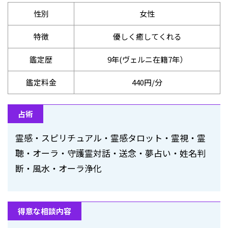
性別
女性
特徴
優しく癒してくれる
鑑定歴
9年(ヴェルニ在籍7年）
鑑定料金
440円/分
占術
霊感・スピリチュアル・霊感タロット・霊視・霊
聴・オーラ・守護霊対話・送念・夢占い・姓名判
断・風水・オーラ浄化
得意な相談内容