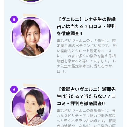
【ヴェルニ】レナ先生の復縁
5
占いは当たる？口コミ・評判
を徹底調査!!
電話占いヴェルニのレナ先生は、鑑
定歴21年のベテラン占い師です。 鋭
い霊能力とタロット鑑定をベース
に、これまで多くの悩みを抱える相
談者を幸せへと導いて来ました。 レ
ナ先生の鑑定は本当に当たるのか、
口コ ...
【電話占いヴェルニ】瀬那先
6
生は当たる？当たらない？口
コミ・評判を徹底調査!!
電話占いヴェルニの瀬那先生は、強
力なスピリチュアル能力で悩み解決
へと導くベテラン占い師です。 相談
者の波動やエネルギーから悩みの原