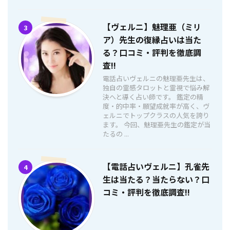
【ヴェルニ】魅理亜（ミリ
3
ア）先生の復縁占いは当た
る？口コミ・評判を徹底調
査!!
電話占いヴェルニの魅理亜先生は、
独自の霊感タロットと霊視で悩み解
決へと導く占い師です。 鑑定の精
度・的中率・願望成就率が高く、ヴ
ェルニでトップクラスの人気を誇り
ます。 今回、魅理亜先生の鑑定が当
たるの ...
【電話占いヴェルニ】孔雀先
4
生は当たる？当たらない？口
コミ・評判を徹底調査!!