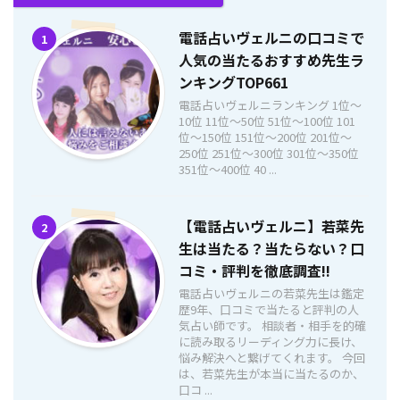
電話占いヴェルニの口コミで
1
人気の当たるおすすめ先生ラ
ンキングTOP661
電話占いヴェルニランキング 1位〜
10位 11位〜50位 51位〜100位 101
位〜150位 151位〜200位 201位〜
250位 251位〜300位 301位〜350位
351位〜400位 40 ...
【電話占いヴェルニ】若菜先
2
生は当たる？当たらない？口
コミ・評判を徹底調査!!
電話占いヴェルニの若菜先生は鑑定
歴9年、口コミで当たると評判の人
気占い師です。 相談者・相手を的確
に読み取るリーディング力に長け、
悩み解決へと繋げてくれます。 今回
は、若菜先生が本当に当たるのか、
口コ ...