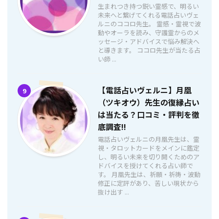
生まれつき持つ鋭い霊感で、明るい
未来へと繋げてくれる電話占いヴェ
ルニのココロ先生。 霊感・霊視で波
動やオーラを読み、守護霊からのメ
ッセージ・アドバイスで悩み解決へ
と導きます。 ココロ先生が当たる占
い師 ...
【電話占いヴェルニ】月凰
9
（ツキオウ）先生の復縁占い
は当たる？口コミ・評判を徹
底調査!!
電話占いヴェルニの月凰先生は、霊
視・タロットカードをメインに鑑定
し、明るい未来を切り開くためのア
ドバイスを授けてくれる占い師で
す。 月凰先生は、祈願・祈祷・波動
修正に定評があり、苦しい現状から
抜け出す ...