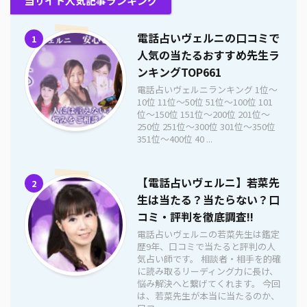
当サイト人気記事ランキング
電話占いヴェルニの口コミで
1
人気の当たるおすすめ先生ラ
ンキングTOP661
電話占いヴェルニランキング 1位〜
10位 11位〜50位 51位〜100位 101
位〜150位 151位〜200位 201位〜
250位 251位〜300位 301位〜350位
351位〜400位 40 ...
【電話占いヴェルニ】若菜先
2
生は当たる？当たらない？口
コミ・評判を徹底調査!!
電話占いヴェルニの若菜先生は鑑定
歴9年、口コミで当たると評判の人
気占い師です。 相談者・相手を的確
に読み取るリーディング力に長け、
悩み解決へと繋げてくれます。 今回
は、若菜先生が本当に当たるのか、