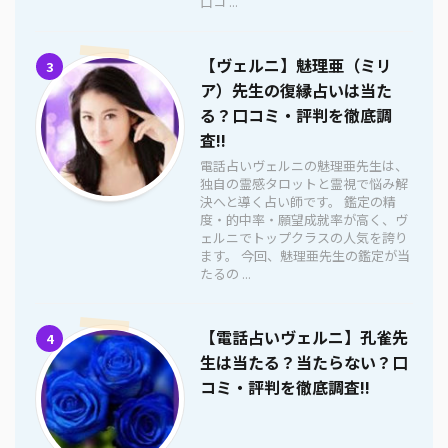
口コ ...
【ヴェルニ】魅理亜（ミリ
3
ア）先生の復縁占いは当た
る？口コミ・評判を徹底調
査!!
電話占いヴェルニの魅理亜先生は、
独自の霊感タロットと霊視で悩み解
決へと導く占い師です。 鑑定の精
度・的中率・願望成就率が高く、ヴ
ェルニでトップクラスの人気を誇り
ます。 今回、魅理亜先生の鑑定が当
たるの ...
【電話占いヴェルニ】孔雀先
4
生は当たる？当たらない？口
コミ・評判を徹底調査!!