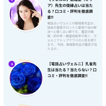
ア）先生の復縁占いは当た
る？口コミ・評判を徹底調
査!!
電話占いヴェルニの魅理亜先生は、
独自の霊感タロットと霊視で悩み解
決へと導く占い師です。 鑑定の精
度・的中率・願望成就率が高く、ヴ
ェルニでトップクラスの人気を誇り
ます。 今回、魅理亜先生の鑑定が当
たるの ...
【電話占いヴェルニ】孔雀先
4
生は当たる？当たらない？口
コミ・評判を徹底調査!!