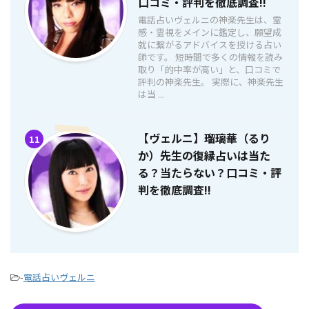
口コミ・評判を徹底調査!!
電話占いヴェルニの神楽先生は、霊
感・霊視をメインに鑑定し、願望成
就に繋がるアドバイスを授ける占い
師です。 短時間で多くの情報を読み
取り「的中率が高い」と、口コミで
評判の神楽先生。 実際に、神楽先生
は当 ...
【ヴェルニ】瑠璃華（るり
11
か）先生の復縁占いは当た
る？当たらない？口コミ・評
判を徹底調査!!
-
電話占いヴェルニ