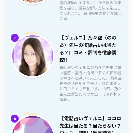
者の波動やエネルギーから悩みの原
因を探り、最善な解決方法を見出し
てくれます。 瀬那先生の鑑定が本当
に当 ...
【ヴェルニ】乃々空（のの
7
あ）先生の復縁占いは当た
る？口コミ・評判を徹底調
査!!
電話占いヴェルニの乃々空先生は鋭
い霊感・霊視・透視で多くの相談者
を幸せへと導いて来ました。 乃々空
先生の「連絡引き寄せ」は効果絶大
と口コミでも評判です。 今回、乃々
空先生が当たるのか口コミや評判を
徹底 ...
【電話占いヴェルニ】ココロ
8
先生は当たる？当たらない？
口コミ・評判【徹底調査】