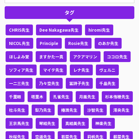
タグ
CHRIS先生
Dee Nakagawa先生
hiromi先生
NICOL先生
Principle
Rosie先生
のあか先生
ほしよみ堂
ますかた一真
アクアマリン
ココロ先生
ソフィア先生
マイテ先生
レナ先生
ヴェルニ
一二三先生
乃々空先生
冨詩子先生
千晶先生
千里眼
塔里木
孔雀先生
月凰先生
杉本侑穂先生
杜斗先生
梨乃先生
椿潤先生
沙智先生
澪央先生
王京馬先生
琴結先生
真結美先生
神楽先生
秋桜先生
空遥先生
若菜先生
莉帆先生
薪菜先生