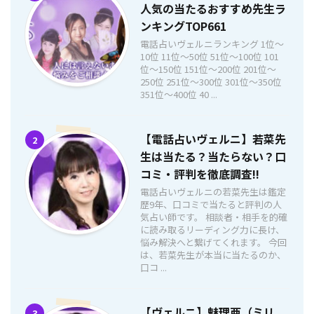
人気の当たるおすすめ先生ラ
ンキングTOP661
電話占いヴェルニランキング 1位〜
10位 11位〜50位 51位〜100位 101
位〜150位 151位〜200位 201位〜
250位 251位〜300位 301位〜350位
351位〜400位 40 ...
【電話占いヴェルニ】若菜先
2
生は当たる？当たらない？口
コミ・評判を徹底調査!!
電話占いヴェルニの若菜先生は鑑定
歴9年、口コミで当たると評判の人
気占い師です。 相談者・相手を的確
に読み取るリーディング力に長け、
悩み解決へと繋げてくれます。 今回
は、若菜先生が本当に当たるのか、
口コ ...
【ヴェルニ】魅理亜（ミリ
3