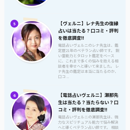
【ヴェルニ】レナ先生の復縁
5
占いは当たる？口コミ・評判
を徹底調査!!
電話占いヴェルニのレナ先生は、鑑
定歴21年のベテラン占い師です。 鋭
い霊能力とタロット鑑定をベース
に、これまで多くの悩みを抱える相
談者を幸せへと導いて来ました。 レ
ナ先生の鑑定は本当に当たるのか、
口コ ...
【電話占いヴェルニ】瀬那先
6
生は当たる？当たらない？口
コミ・評判を徹底調査!!
電話占いヴェルニの瀬那先生は、強
力なスピリチュアル能力で悩み解決
へと導くベテラン占い師です。 相談