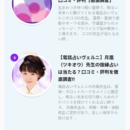
生まれつき持つ鋭い霊感で、明るい
未来へと繋げてくれる電話占いヴェ
ルニのココロ先生。 霊感・霊視で波
動やオーラを読み、守護霊からのメ
ッセージ・アドバイスで悩み解決へ
と導きます。 ココロ先生が当たる占
い師 ...
【電話占いヴェルニ】月凰
9
（ツキオウ）先生の復縁占い
は当たる？口コミ・評判を徹
底調査!!
電話占いヴェルニの月凰先生は、霊
視・タロットカードをメインに鑑定
し、明るい未来を切り開くためのア
ドバイスを授けてくれる占い師で
す。 月凰先生は、祈願・祈祷・波動
修正に定評があり、苦しい現状から
抜け出す ...