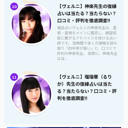
【ヴェルニ】神楽先生の復縁
10
占いは当たる？当たらない？
口コミ・評判を徹底調査!!
電話占いヴェルニの神楽先生は、霊
感・霊視をメインに鑑定し、願望成
就に繋がるアドバイスを授ける占い
師です。 短時間で多くの情報を読み
取り「的中率が高い」と、口コミで
評判の神楽先生。 実際に、神楽先生
は当 ...
【ヴェルニ】瑠璃華（るり
11
か）先生の復縁占いは当た
る？当たらない？口コミ・評
判を徹底調査!!