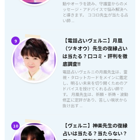
動やオーラを読み、守護霊からのメ
ッセージ・アドバイスで悩み解決へ
と導きます。 ココロ先生が当たる占
い師 ...
【電話占いヴェルニ】月凰
9
（ツキオウ）先生の復縁占い
は当たる？口コミ・評判を徹
底調査!!
電話占いヴェルニの月凰先生は、霊
視・タロットカードをメインに鑑定
し、明るい未来を切り開くためのア
ドバイスを授けてくれる占い師で
す。 月凰先生は、祈願・祈祷・波動
修正に定評があり、苦しい現状から
抜け出す ...
【ヴェルニ】神楽先生の復縁
10
占いは当たる？当たらない？