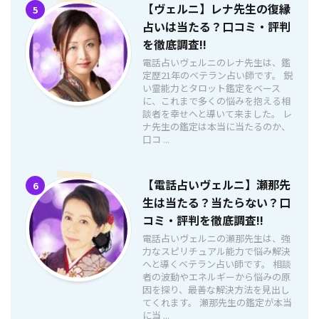
【ヴェルニ】レナ先生の復縁
5
占いは当たる？口コミ・評判
を徹底調査!!
電話占いヴェルニのレナ先生は、鑑
定歴21年のベテラン占い師です。 鋭
い霊能力とタロット鑑定をベース
に、これまで多くの悩みを抱える相
談者を幸せへと導いて来ました。 レ
ナ先生の鑑定は本当に当たるのか、
口コ ...
【電話占いヴェルニ】瀬那先
6
生は当たる？当たらない？口
コミ・評判を徹底調査!!
電話占いヴェルニの瀬那先生は、強
力なスピリチュアル能力で悩み解決
へと導くベテラン占い師です。 相談
者の波動やエネルギーから悩みの原
因を探り、最善な解決方法を見出し
てくれます。 瀬那先生の鑑定が本当
に当 ...