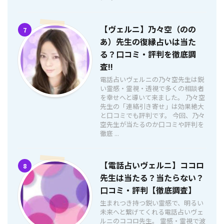
【ヴェルニ】乃々空（のの
7
あ）先生の復縁占いは当た
る？口コミ・評判を徹底調
査!!
電話占いヴェルニの乃々空先生は鋭
い霊感・霊視・透視で多くの相談者
を幸せへと導いて来ました。 乃々空
先生の「連絡引き寄せ」は効果絶大
と口コミでも評判です。 今回、乃々
空先生が当たるのか口コミや評判を
徹底 ...
【電話占いヴェルニ】ココロ
8
先生は当たる？当たらない？
口コミ・評判【徹底調査】
生まれつき持つ鋭い霊感で、明るい
未来へと繋げてくれる電話占いヴェ
ルニのココロ先生。 霊感・霊視で波