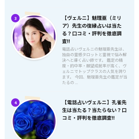
【ヴェルニ】魅理亜（ミリ
3
ア）先生の復縁占いは当た
る？口コミ・評判を徹底調
査!!
電話占いヴェルニの魅理亜先生は、
独自の霊感タロットと霊視で悩み解
決へと導く占い師です。 鑑定の精
度・的中率・願望成就率が高く、ヴ
ェルニでトップクラスの人気を誇り
ます。 今回、魅理亜先生の鑑定が当
たるの ...
【電話占いヴェルニ】孔雀先
4
生は当たる？当たらない？口
コミ・評判を徹底調査!!