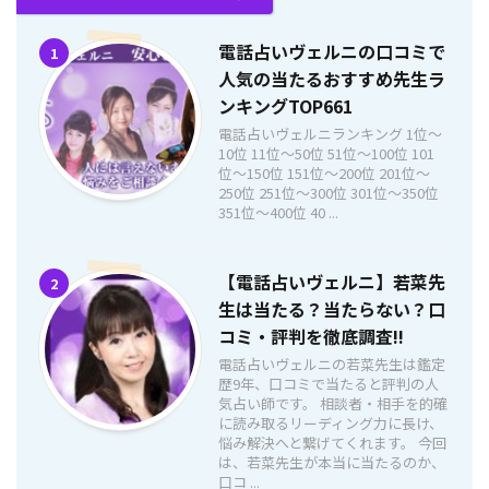
電話占いヴェルニの口コミで
1
人気の当たるおすすめ先生ラ
ンキングTOP661
電話占いヴェルニランキング 1位〜
10位 11位〜50位 51位〜100位 101
位〜150位 151位〜200位 201位〜
250位 251位〜300位 301位〜350位
351位〜400位 40 ...
【電話占いヴェルニ】若菜先
2
生は当たる？当たらない？口
コミ・評判を徹底調査!!
電話占いヴェルニの若菜先生は鑑定
歴9年、口コミで当たると評判の人
気占い師です。 相談者・相手を的確
に読み取るリーディング力に長け、
悩み解決へと繋げてくれます。 今回
は、若菜先生が本当に当たるのか、
口コ ...