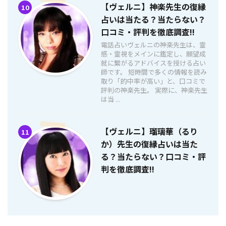
【ヴェルニ】神楽先生の復縁
10
占いは当たる？当たらない？
口コミ・評判を徹底調査!!
電話占いヴェルニの神楽先生は、霊
感・霊視をメインに鑑定し、願望成
就に繋がるアドバイスを授ける占い
師です。 短時間で多くの情報を読み
取り「的中率が高い」と、口コミで
評判の神楽先生。 実際に、神楽先生
は当 ...
【ヴェルニ】瑠璃華（るり
11
か）先生の復縁占いは当た
る？当たらない？口コミ・評
判を徹底調査!!