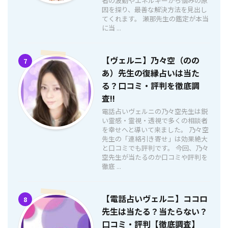
者の波動やエネルギーから悩みの原
因を探り、最善な解決方法を見出し
てくれます。 瀬那先生の鑑定が本当
に当 ...
【ヴェルニ】乃々空（のの
7
あ）先生の復縁占いは当た
る？口コミ・評判を徹底調
査!!
電話占いヴェルニの乃々空先生は鋭
い霊感・霊視・透視で多くの相談者
を幸せへと導いて来ました。 乃々空
先生の「連絡引き寄せ」は効果絶大
と口コミでも評判です。 今回、乃々
空先生が当たるのか口コミや評判を
徹底 ...
【電話占いヴェルニ】ココロ
8
先生は当たる？当たらない？
口コミ・評判【徹底調査】