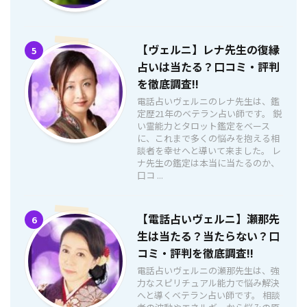
【ヴェルニ】レナ先生の復縁
5
占いは当たる？口コミ・評判
を徹底調査!!
電話占いヴェルニのレナ先生は、鑑
定歴21年のベテラン占い師です。 鋭
い霊能力とタロット鑑定をベース
に、これまで多くの悩みを抱える相
談者を幸せへと導いて来ました。 レ
ナ先生の鑑定は本当に当たるのか、
口コ ...
【電話占いヴェルニ】瀬那先
6
生は当たる？当たらない？口
コミ・評判を徹底調査!!
電話占いヴェルニの瀬那先生は、強
力なスピリチュアル能力で悩み解決
へと導くベテラン占い師です。 相談