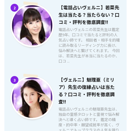
【電話占いヴェルニ】若菜先
2
生は当たる？当たらない？口
コミ・評判を徹底調査!!
電話占いヴェルニの若菜先生は鑑定
歴9年、口コミで当たると評判の人
気占い師です。 相談者・相手を的確
に読み取るリーディング力に長け、
悩み解決へと繋げてくれます。 今回
は、若菜先生が本当に当たるのか、
口コ ...
【ヴェルニ】魅理亜（ミリ
3
ア）先生の復縁占いは当た
る？口コミ・評判を徹底調
査!!
電話占いヴェルニの魅理亜先生は、
独自の霊感タロットと霊視で悩み解
決へと導く占い師です。 鑑定の精
度・的中率・願望成就率が高く、ヴ
ェルニでトップクラスの人気を誇り