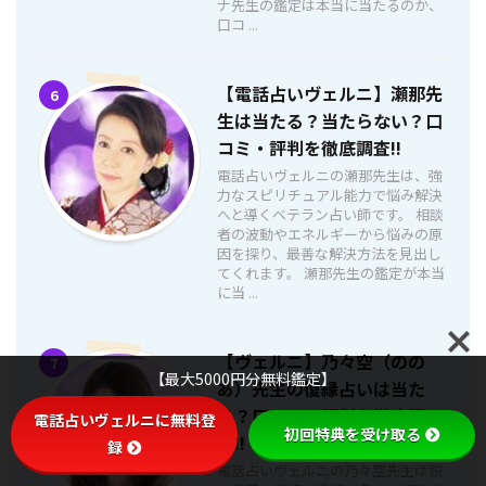
ナ先生の鑑定は本当に当たるのか、
口コ ...
【電話占いヴェルニ】瀬那先
6
生は当たる？当たらない？口
コミ・評判を徹底調査!!
電話占いヴェルニの瀬那先生は、強
力なスピリチュアル能力で悩み解決
へと導くベテラン占い師です。 相談
者の波動やエネルギーから悩みの原
因を探り、最善な解決方法を見出し
てくれます。 瀬那先生の鑑定が本当
に当 ...
【ヴェルニ】乃々空（のの
7
【最大5000円分無料鑑定】
あ）先生の復縁占いは当た
る？口コミ・評判を徹底調
電話占いヴェルニに無料登
初回特典を受け取る
査!!
録
電話占いヴェルニの乃々空先生は鋭