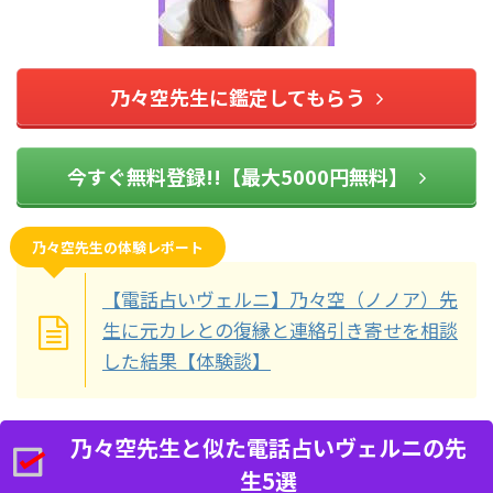
乃々空先生に鑑定してもらう
今すぐ無料登録!!【最大5000円無料】
乃々空先生の体験レポート
【電話占いヴェルニ】乃々空（ノノア）先
生に元カレとの復縁と連絡引き寄せを相談
した結果【体験談】
乃々空先生と似た電話占いヴェルニの先
生5選