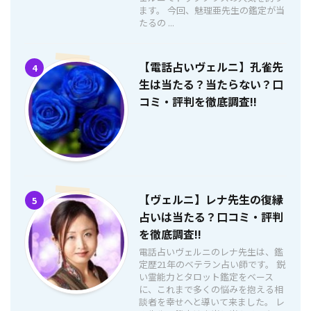
ます。 今回、魅理亜先生の鑑定が当
たるの ...
【電話占いヴェルニ】孔雀先
4
生は当たる？当たらない？口
コミ・評判を徹底調査!!
【ヴェルニ】レナ先生の復縁
5
占いは当たる？口コミ・評判
を徹底調査!!
電話占いヴェルニのレナ先生は、鑑
定歴21年のベテラン占い師です。 鋭
い霊能力とタロット鑑定をベース
に、これまで多くの悩みを抱える相
談者を幸せへと導いて来ました。 レ