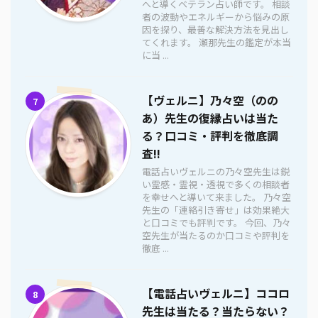
へと導くベテラン占い師です。 相談
者の波動やエネルギーから悩みの原
因を探り、最善な解決方法を見出し
てくれます。 瀬那先生の鑑定が本当
に当 ...
【ヴェルニ】乃々空（のの
7
あ）先生の復縁占いは当た
る？口コミ・評判を徹底調
査!!
電話占いヴェルニの乃々空先生は鋭
い霊感・霊視・透視で多くの相談者
を幸せへと導いて来ました。 乃々空
先生の「連絡引き寄せ」は効果絶大
と口コミでも評判です。 今回、乃々
空先生が当たるのか口コミや評判を
徹底 ...
【電話占いヴェルニ】ココロ
8
先生は当たる？当たらない？