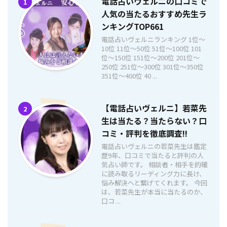
電話占いヴェルニの口コミで
1
人気の当たるおすすめ先生ラ
ンキングTOP661
電話占いヴェルニランキング 1位〜
10位 11位〜50位 51位〜100位 101
位〜150位 151位〜200位 201位〜
250位 251位〜300位 301位〜350位
351位〜400位 40 ...
【電話占いヴェルニ】若菜先
2
生は当たる？当たらない？口
コミ・評判を徹底調査!!
電話占いヴェルニの若菜先生は鑑定
歴9年、口コミで当たると評判の人
気占い師です。 相談者・相手を的確
に読み取るリーディング力に長け、
悩み解決へと繋げてくれます。 今回
は、若菜先生が本当に当たるのか、
口コ ...