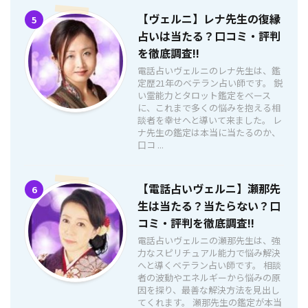
【ヴェルニ】レナ先生の復縁
5
占いは当たる？口コミ・評判
を徹底調査!!
電話占いヴェルニのレナ先生は、鑑
定歴21年のベテラン占い師です。 鋭
い霊能力とタロット鑑定をベース
に、これまで多くの悩みを抱える相
談者を幸せへと導いて来ました。 レ
ナ先生の鑑定は本当に当たるのか、
口コ ...
【電話占いヴェルニ】瀬那先
6
生は当たる？当たらない？口
コミ・評判を徹底調査!!
電話占いヴェルニの瀬那先生は、強
力なスピリチュアル能力で悩み解決
へと導くベテラン占い師です。 相談
者の波動やエネルギーから悩みの原
因を探り、最善な解決方法を見出し
てくれます。 瀬那先生の鑑定が本当