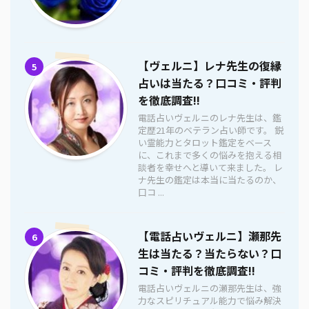
【ヴェルニ】レナ先生の復縁
5
占いは当たる？口コミ・評判
を徹底調査!!
電話占いヴェルニのレナ先生は、鑑
定歴21年のベテラン占い師です。 鋭
い霊能力とタロット鑑定をベース
に、これまで多くの悩みを抱える相
談者を幸せへと導いて来ました。 レ
ナ先生の鑑定は本当に当たるのか、
口コ ...
【電話占いヴェルニ】瀬那先
6
生は当たる？当たらない？口
コミ・評判を徹底調査!!
電話占いヴェルニの瀬那先生は、強
力なスピリチュアル能力で悩み解決