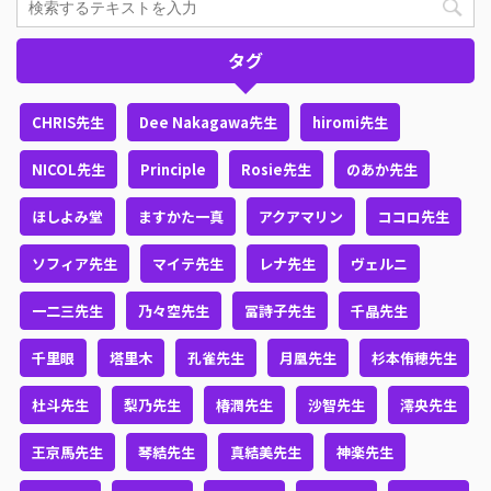
タグ
CHRIS先生
Dee Nakagawa先生
hiromi先生
NICOL先生
Principle
Rosie先生
のあか先生
ほしよみ堂
ますかた一真
アクアマリン
ココロ先生
ソフィア先生
マイテ先生
レナ先生
ヴェルニ
一二三先生
乃々空先生
冨詩子先生
千晶先生
千里眼
塔里木
孔雀先生
月凰先生
杉本侑穂先生
杜斗先生
梨乃先生
椿潤先生
沙智先生
澪央先生
王京馬先生
琴結先生
真結美先生
神楽先生