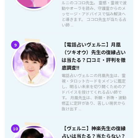
ルニのココロ先生。 霊感・霊視で波
動やオーラを読み、守護霊からのメ
ッセージ・アドバイスで悩み解決へ
と導きます。 ココロ先生が当たる占
い師 ...
【電話占いヴェルニ】月凰
9
（ツキオウ）先生の復縁占い
は当たる？口コミ・評判を徹
底調査!!
電話占いヴェルニの月凰先生は、霊
視・タロットカードをメインに鑑定
し、明るい未来を切り開くためのア
ドバイスを授けてくれる占い師で
す。 月凰先生は、祈願・祈祷・波動
修正に定評があり、苦しい現状から
抜け出す ...
【ヴェルニ】神楽先生の復縁
10
占いは当たる？当たらない？