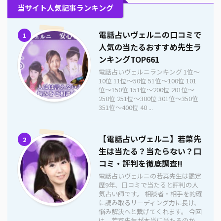
当サイト人気記事ランキング
電話占いヴェルニの口コミで
1
人気の当たるおすすめ先生ラ
ンキングTOP661
電話占いヴェルニランキング 1位〜
10位 11位〜50位 51位〜100位 101
位〜150位 151位〜200位 201位〜
250位 251位〜300位 301位〜350位
351位〜400位 40 ...
【電話占いヴェルニ】若菜先
2
生は当たる？当たらない？口
コミ・評判を徹底調査!!
電話占いヴェルニの若菜先生は鑑定
歴9年、口コミで当たると評判の人
気占い師です。 相談者・相手を的確
に読み取るリーディング力に長け、
悩み解決へと繋げてくれます。 今回
は、若菜先生が本当に当たるのか、