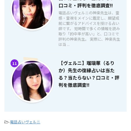
口コミ・評判を徹底調査!!
電話占いヴェルニの神楽先生は、霊
感・霊視をメインに鑑定し、願望成
就に繋がるアドバイスを授ける占い
師です。 短時間で多くの情報を読み
取り「的中率が高い」と、口コミで
評判の神楽先生。 実際に、神楽先生
は当 ...
【ヴェルニ】瑠璃華（るり
11
か）先生の復縁占いは当た
る？当たらない？口コミ・評
判を徹底調査!!
-
電話占いヴェルニ