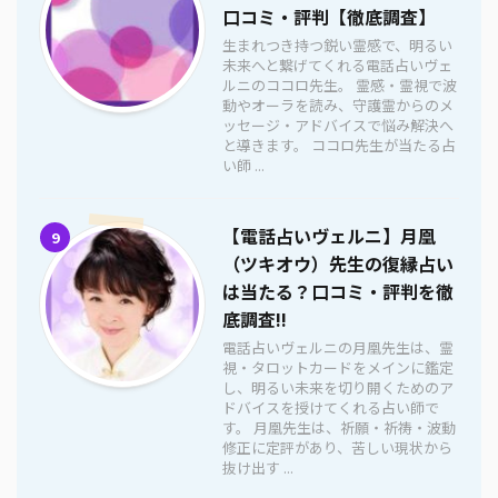
口コミ・評判【徹底調査】
生まれつき持つ鋭い霊感で、明るい
未来へと繋げてくれる電話占いヴェ
ルニのココロ先生。 霊感・霊視で波
動やオーラを読み、守護霊からのメ
ッセージ・アドバイスで悩み解決へ
と導きます。 ココロ先生が当たる占
い師 ...
【電話占いヴェルニ】月凰
9
（ツキオウ）先生の復縁占い
は当たる？口コミ・評判を徹
底調査!!
電話占いヴェルニの月凰先生は、霊
視・タロットカードをメインに鑑定
し、明るい未来を切り開くためのア
ドバイスを授けてくれる占い師で
す。 月凰先生は、祈願・祈祷・波動
修正に定評があり、苦しい現状から
抜け出す ...