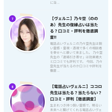
に当 ...
【ヴェルニ】乃々空（のの
7
あ）先生の復縁占いは当た
る？口コミ・評判を徹底調
査!!
電話占いヴェルニの乃々空先生は鋭
い霊感・霊視・透視で多くの相談者
を幸せへと導いて来ました。 乃々空
先生の「連絡引き寄せ」は効果絶大
と口コミでも評判です。 今回、乃々
空先生が当たるのか口コミや評判を
徹底 ...
【電話占いヴェルニ】ココロ
8
先生は当たる？当たらない？
口コミ・評判【徹底調査】
生まれつき持つ鋭い霊感で、明るい
未来へと繋げてくれる電話占いヴェ