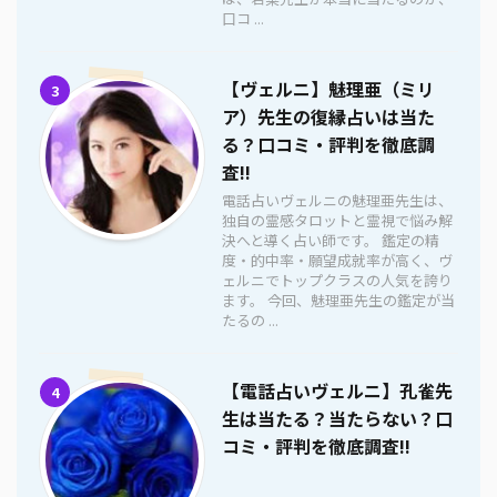
口コ ...
【ヴェルニ】魅理亜（ミリ
3
ア）先生の復縁占いは当た
る？口コミ・評判を徹底調
査!!
電話占いヴェルニの魅理亜先生は、
独自の霊感タロットと霊視で悩み解
決へと導く占い師です。 鑑定の精
度・的中率・願望成就率が高く、ヴ
ェルニでトップクラスの人気を誇り
ます。 今回、魅理亜先生の鑑定が当
たるの ...
【電話占いヴェルニ】孔雀先
4
生は当たる？当たらない？口
コミ・評判を徹底調査!!