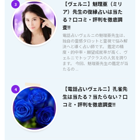
【ヴェルニ】魅理亜（ミリ
3
ア）先生の復縁占いは当た
る？口コミ・評判を徹底調
査!!
電話占いヴェルニの魅理亜先生は、
独自の霊感タロットと霊視で悩み解
決へと導く占い師です。 鑑定の精
度・的中率・願望成就率が高く、ヴ
ェルニでトップクラスの人気を誇り
ます。 今回、魅理亜先生の鑑定が当
たるの ...
【電話占いヴェルニ】孔雀先
4
生は当たる？当たらない？口
コミ・評判を徹底調査!!