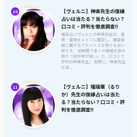
【ヴェルニ】神楽先生の復縁
10
占いは当たる？当たらない？
口コミ・評判を徹底調査!!
電話占いヴェルニの神楽先生は、霊
感・霊視をメインに鑑定し、願望成
就に繋がるアドバイスを授ける占い
師です。 短時間で多くの情報を読み
取り「的中率が高い」と、口コミで
評判の神楽先生。 実際に、神楽先生
は当 ...
【ヴェルニ】瑠璃華（るり
11
か）先生の復縁占いは当た
る？当たらない？口コミ・評
判を徹底調査!!