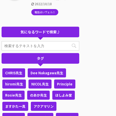
2022/10/18
電話占いヴェルニ
気になるワードで検索♪
タグ
CHRIS先生
Dee Nakagawa先生
hiromi先生
NICOL先生
Principle
Rosie先生
のあか先生
ほしよみ堂
ますかた一真
アクアマリン