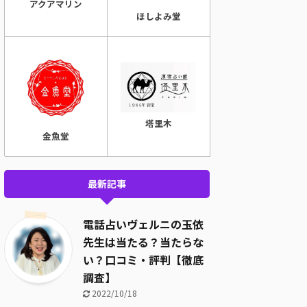
アクアマリン
ほしよみ堂
塔里木
金魚堂
最新記事
電話占いヴェルニの玉依
先生は当たる？当たらな
い？口コミ・評判【徹底
調査】
2022/10/18