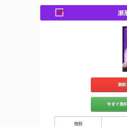
瀬
瀬那
今すぐ無料
性別