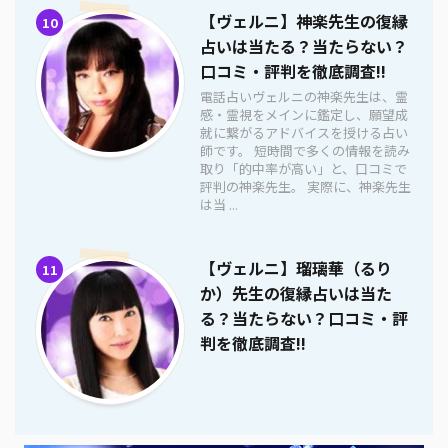
【ヴェルニ】神楽先生の復縁
10
占いは当たる？当たらない？
口コミ・評判を徹底調査!!
電話占いヴェルニの神楽先生は、霊
感・霊視をメインに鑑定し、願望成
就に繋がるアドバイスを授ける占い
師です。 短時間で多くの情報を読み
取り「的中率が高い」と、口コミで
評判の神楽先生。 実際に、神楽先生
は当 ...
【ヴェルニ】瑠璃華（るり
11
か）先生の復縁占いは当た
る？当たらない？口コミ・評
判を徹底調査!!