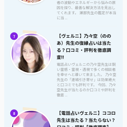
者の波動やエネルギーから悩みの原
因を探り、最善な解決方法を見出し
てくれます。 瀬那先生の鑑定が本当
に当 ...
【ヴェルニ】乃々空（のの
7
あ）先生の復縁占いは当た
る？口コミ・評判を徹底調
査!!
電話占いヴェルニの乃々空先生は鋭
い霊感・霊視・透視で多くの相談者
を幸せへと導いて来ました。 乃々空
先生の「連絡引き寄せ」は効果絶大
と口コミでも評判です。 今回、乃々
空先生が当たるのか口コミや評判を
徹底 ...
【電話占いヴェルニ】ココロ
8
先生は当たる？当たらない？
口コミ・評判【徹底調査】