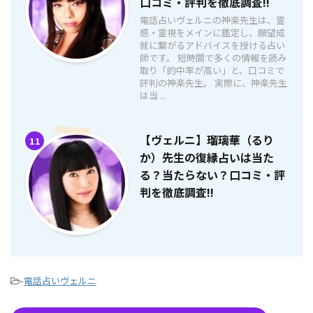
口コミ・評判を徹底調査!!
電話占いヴェルニの神楽先生は、霊
感・霊視をメインに鑑定し、願望成
就に繋がるアドバイスを授ける占い
師です。 短時間で多くの情報を読み
取り「的中率が高い」と、口コミで
評判の神楽先生。 実際に、神楽先生
は当 ...
【ヴェルニ】瑠璃華（るり
11
か）先生の復縁占いは当た
る？当たらない？口コミ・評
判を徹底調査!!
-
電話占いヴェルニ