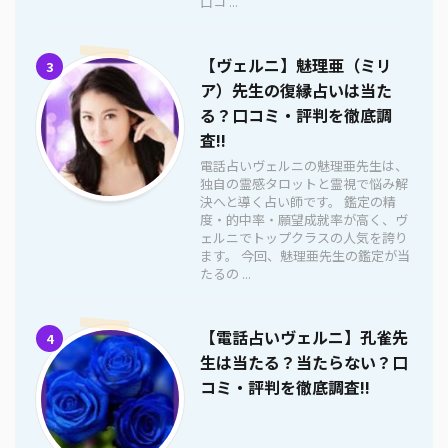
口コ ...
【ヴェルニ】魅理亜（ミリ
3
ア）先生の復縁占いは当た
る？口コミ・評判を徹底調
査!!
電話占いヴェルニの魅理亜先生は、
独自の霊感タロットと霊視で悩み解
決へと導く占い師です。 鑑定の精
度・的中率・願望成就率が高く、ヴ
ェルニでトップクラスの人気を誇り
ます。 今回、魅理亜先生の鑑定が当
たるの ...
【電話占いヴェルニ】孔雀先
4
生は当たる？当たらない？口
コミ・評判を徹底調査!!