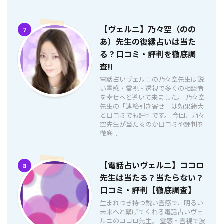
【ヴェルニ】乃々空（のの
7
あ）先生の復縁占いは当た
る？口コミ・評判を徹底調
査!!
電話占いヴェルニの乃々空先生は鋭
い霊感・霊視・透視で多くの相談者
を幸せへと導いて来ました。 乃々空
先生の「連絡引き寄せ」は効果絶大
と口コミでも評判です。 今回、乃々
空先生が当たるのか口コミや評判を
徹底 ...
【電話占いヴェルニ】ココロ
8
先生は当たる？当たらない？
口コミ・評判【徹底調査】
生まれつき持つ鋭い霊感で、明るい
未来へと繋げてくれる電話占いヴェ
ルニのココロ先生。 霊感・霊視で波