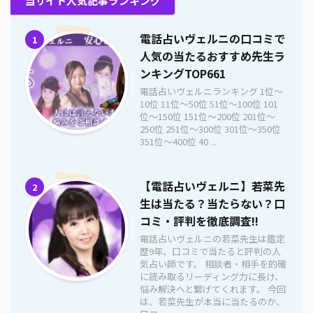
当サイト人気記事ランキング
電話占いヴェルニの口コミで
1
人気の当たるおすすめ先生ラ
ンキングTOP661
電話占いヴェルニランキング 1位〜
10位 11位〜50位 51位〜100位 101
位〜150位 151位〜200位 201位〜
250位 251位〜300位 301位〜350位
351位〜400位 40 ...
【電話占いヴェルニ】若菜先
2
生は当たる？当たらない？口
コミ・評判を徹底調査!!
電話占いヴェルニの若菜先生は鑑定
歴9年、口コミで当たると評判の人
気占い師です。 相談者・相手を的確
に読み取るリーディング力に長け、
悩み解決へと繋げてくれます。 今回
は、若菜先生が本当に当たるのか、