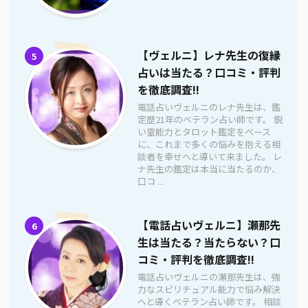
【ヴェルニ】レナ先生の復縁
5
占いは当たる？口コミ・評判
を徹底調査!!
電話占いヴェルニのレナ先生は、鑑
定歴21年のベテラン占い師です。 鋭
い霊能力とタロット鑑定をベース
に、これまで多くの悩みを抱える相
談者を幸せへと導いて来ました。 レ
ナ先生の鑑定は本当に当たるのか、
口コ ...
【電話占いヴェルニ】瀬那先
6
生は当たる？当たらない？口
コミ・評判を徹底調査!!
電話占いヴェルニの瀬那先生は、強
力なスピリチュアル能力で悩み解決
へと導くベテラン占い師です。 相談