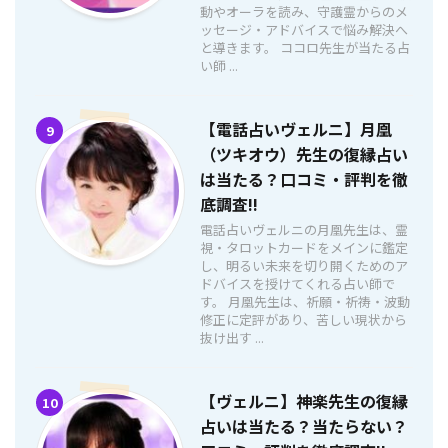
動やオーラを読み、守護霊からのメ
ッセージ・アドバイスで悩み解決へ
と導きます。 ココロ先生が当たる占
い師 ...
【電話占いヴェルニ】月凰
9
（ツキオウ）先生の復縁占い
は当たる？口コミ・評判を徹
底調査!!
電話占いヴェルニの月凰先生は、霊
視・タロットカードをメインに鑑定
し、明るい未来を切り開くためのア
ドバイスを授けてくれる占い師で
す。 月凰先生は、祈願・祈祷・波動
修正に定評があり、苦しい現状から
抜け出す ...
【ヴェルニ】神楽先生の復縁
10
占いは当たる？当たらない？