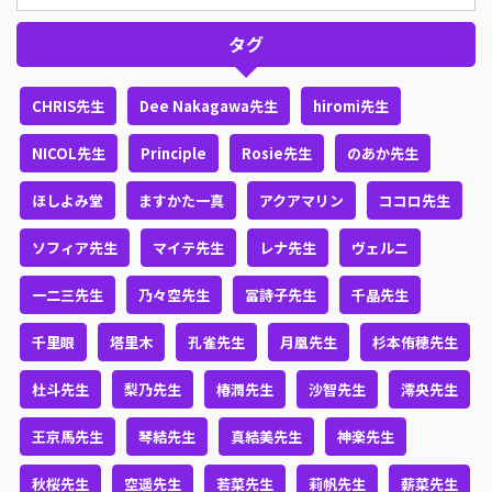
タグ
CHRIS先生
Dee Nakagawa先生
hiromi先生
NICOL先生
Principle
Rosie先生
のあか先生
ほしよみ堂
ますかた一真
アクアマリン
ココロ先生
ソフィア先生
マイテ先生
レナ先生
ヴェルニ
一二三先生
乃々空先生
冨詩子先生
千晶先生
千里眼
塔里木
孔雀先生
月凰先生
杉本侑穂先生
杜斗先生
梨乃先生
椿潤先生
沙智先生
澪央先生
王京馬先生
琴結先生
真結美先生
神楽先生
秋桜先生
空遥先生
若菜先生
莉帆先生
薪菜先生