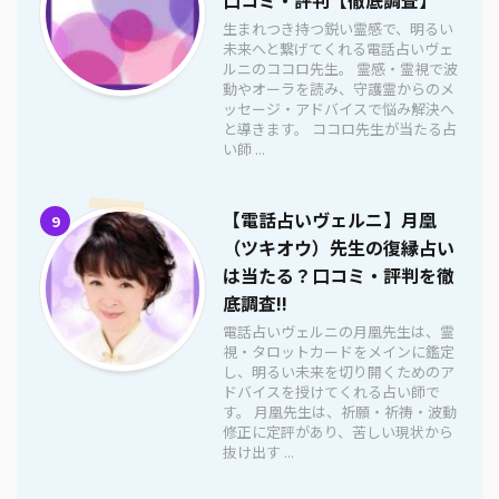
生まれつき持つ鋭い霊感で、明るい
未来へと繋げてくれる電話占いヴェ
ルニのココロ先生。 霊感・霊視で波
動やオーラを読み、守護霊からのメ
ッセージ・アドバイスで悩み解決へ
と導きます。 ココロ先生が当たる占
い師 ...
【電話占いヴェルニ】月凰
9
（ツキオウ）先生の復縁占い
は当たる？口コミ・評判を徹
底調査!!
電話占いヴェルニの月凰先生は、霊
視・タロットカードをメインに鑑定
し、明るい未来を切り開くためのア
ドバイスを授けてくれる占い師で
す。 月凰先生は、祈願・祈祷・波動
修正に定評があり、苦しい現状から
抜け出す ...