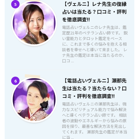
【ヴェルニ】レナ先生の復縁
5
占いは当たる？口コミ・評判
を徹底調査!!
電話占いヴェルニのレナ先生は、鑑
定歴21年のベテラン占い師です。 鋭
い霊能力とタロット鑑定をベース
に、これまで多くの悩みを抱える相
談者を幸せへと導いて来ました。 レ
ナ先生の鑑定は本当に当たるのか、
口コ ...
【電話占いヴェルニ】瀬那先
6
生は当たる？当たらない？口
コミ・評判を徹底調査!!
電話占いヴェルニの瀬那先生は、強
力なスピリチュアル能力で悩み解決
へと導くベテラン占い師です。 相談
者の波動やエネルギーから悩みの原
因を探り、最善な解決方法を見出し
てくれます。 瀬那先生の鑑定が本当
に当 ...