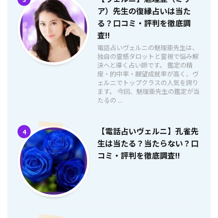
ア）先生の復縁占いは当た
る？口コミ・評判を徹底調
査!!
電話占いヴェルニの魅理亜先生は、
独自の霊感タロットと霊視で悩み解
決へと導く占い師です。 鑑定の精
度・的中率・願望成就率が高く、ヴ
ェルニでトップクラスの人気を誇り
ます。 今回、魅理亜先生の鑑定が当
たるの ...
【電話占いヴェルニ】孔雀先
4
生は当たる？当たらない？口
コミ・評判を徹底調査!!