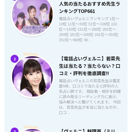
人気の当たるおすすめ先生ラ
ンキングTOP661
電話占いヴェルニランキング 1位〜
10位 11位〜50位 51位〜100位 101
位〜150位 151位〜200位 201位〜
250位 251位〜300位 301位〜350位
351位〜400位 40 ...
【電話占いヴェルニ】若菜先
2
生は当たる？当たらない？口
コミ・評判を徹底調査!!
電話占いヴェルニの若菜先生は鑑定
歴9年、口コミで当たると評判の人
気占い師です。 相談者・相手を的確
に読み取るリーディング力に長け、
悩み解決へと繋げてくれます。 今回
は、若菜先生が本当に当たるのか、
口コ ...
【ヴェルニ】魅理亜（ミリ
3