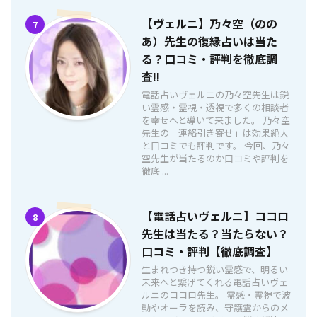
【ヴェルニ】乃々空（のの
7
あ）先生の復縁占いは当た
る？口コミ・評判を徹底調
査!!
電話占いヴェルニの乃々空先生は鋭
い霊感・霊視・透視で多くの相談者
を幸せへと導いて来ました。 乃々空
先生の「連絡引き寄せ」は効果絶大
と口コミでも評判です。 今回、乃々
空先生が当たるのか口コミや評判を
徹底 ...
【電話占いヴェルニ】ココロ
8
先生は当たる？当たらない？
口コミ・評判【徹底調査】
生まれつき持つ鋭い霊感で、明るい
未来へと繋げてくれる電話占いヴェ
ルニのココロ先生。 霊感・霊視で波
動やオーラを読み、守護霊からのメ