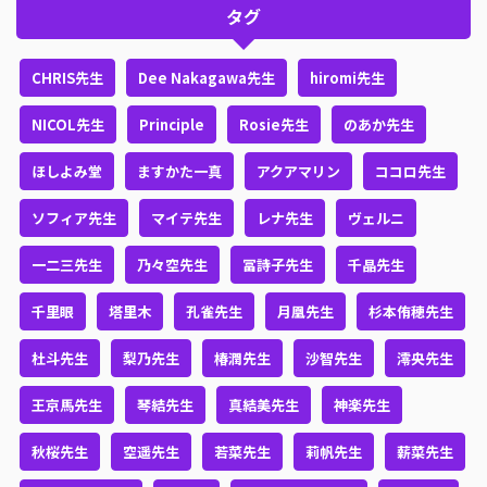
タグ
CHRIS先生
Dee Nakagawa先生
hiromi先生
NICOL先生
Principle
Rosie先生
のあか先生
ほしよみ堂
ますかた一真
アクアマリン
ココロ先生
ソフィア先生
マイテ先生
レナ先生
ヴェルニ
一二三先生
乃々空先生
冨詩子先生
千晶先生
千里眼
塔里木
孔雀先生
月凰先生
杉本侑穂先生
杜斗先生
梨乃先生
椿潤先生
沙智先生
澪央先生
王京馬先生
琴結先生
真結美先生
神楽先生
秋桜先生
空遥先生
若菜先生
莉帆先生
薪菜先生