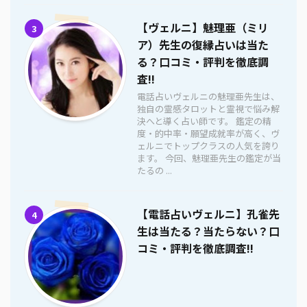
【ヴェルニ】魅理亜（ミリ
3
ア）先生の復縁占いは当た
る？口コミ・評判を徹底調
査!!
電話占いヴェルニの魅理亜先生は、
独自の霊感タロットと霊視で悩み解
決へと導く占い師です。 鑑定の精
度・的中率・願望成就率が高く、ヴ
ェルニでトップクラスの人気を誇り
ます。 今回、魅理亜先生の鑑定が当
たるの ...
【電話占いヴェルニ】孔雀先
4
生は当たる？当たらない？口
コミ・評判を徹底調査!!