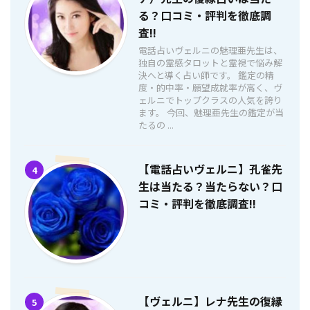
る？口コミ・評判を徹底調
査!!
電話占いヴェルニの魅理亜先生は、
独自の霊感タロットと霊視で悩み解
決へと導く占い師です。 鑑定の精
度・的中率・願望成就率が高く、ヴ
ェルニでトップクラスの人気を誇り
ます。 今回、魅理亜先生の鑑定が当
たるの ...
【電話占いヴェルニ】孔雀先
4
生は当たる？当たらない？口
コミ・評判を徹底調査!!
【ヴェルニ】レナ先生の復縁
5