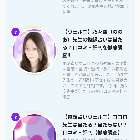
因を探り、最善な解決方法を見出し
てくれます。 瀬那先生の鑑定が本当
に当 ...
【ヴェルニ】乃々空（のの
7
あ）先生の復縁占いは当た
る？口コミ・評判を徹底調
査!!
電話占いヴェルニの乃々空先生は鋭
い霊感・霊視・透視で多くの相談者
を幸せへと導いて来ました。 乃々空
先生の「連絡引き寄せ」は効果絶大
と口コミでも評判です。 今回、乃々
空先生が当たるのか口コミや評判を
徹底 ...
【電話占いヴェルニ】ココロ
8
先生は当たる？当たらない？
口コミ・評判【徹底調査】