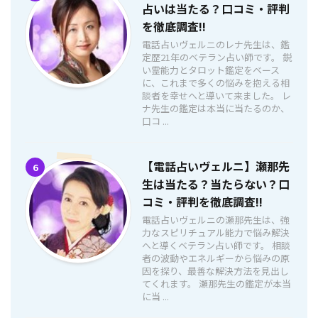
占いは当たる？口コミ・評判
を徹底調査!!
電話占いヴェルニのレナ先生は、鑑
定歴21年のベテラン占い師です。 鋭
い霊能力とタロット鑑定をベース
に、これまで多くの悩みを抱える相
談者を幸せへと導いて来ました。 レ
ナ先生の鑑定は本当に当たるのか、
口コ ...
【電話占いヴェルニ】瀬那先
6
生は当たる？当たらない？口
コミ・評判を徹底調査!!
電話占いヴェルニの瀬那先生は、強
力なスピリチュアル能力で悩み解決
へと導くベテラン占い師です。 相談
者の波動やエネルギーから悩みの原
因を探り、最善な解決方法を見出し
てくれます。 瀬那先生の鑑定が本当
に当 ...