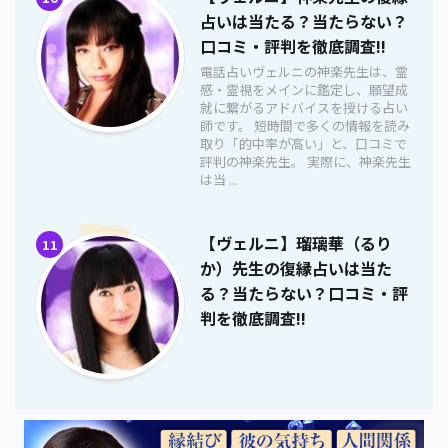
占いは当たる？当たらない？
口コミ・評判を徹底調査!!
電話占いヴェルニの神楽先生は、霊
感・霊視をメインに鑑定し、願望成
就に繋がるアドバイスを授ける占い
師です。 短時間で多くの情報を読み
取り「的中率が高い」と、口コミで
評判の神楽先生。 実際に、神楽先生
は当 ...
【ヴェルニ】瑠璃華（るり
11
か）先生の復縁占いは当た
る？当たらない？口コミ・評
判を徹底調査!!