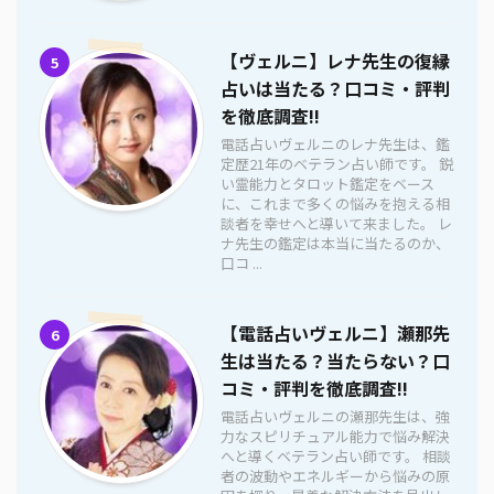
【ヴェルニ】レナ先生の復縁
5
占いは当たる？口コミ・評判
を徹底調査!!
電話占いヴェルニのレナ先生は、鑑
定歴21年のベテラン占い師です。 鋭
い霊能力とタロット鑑定をベース
に、これまで多くの悩みを抱える相
談者を幸せへと導いて来ました。 レ
ナ先生の鑑定は本当に当たるのか、
口コ ...
【電話占いヴェルニ】瀬那先
6
生は当たる？当たらない？口
コミ・評判を徹底調査!!
電話占いヴェルニの瀬那先生は、強
力なスピリチュアル能力で悩み解決
へと導くベテラン占い師です。 相談
者の波動やエネルギーから悩みの原