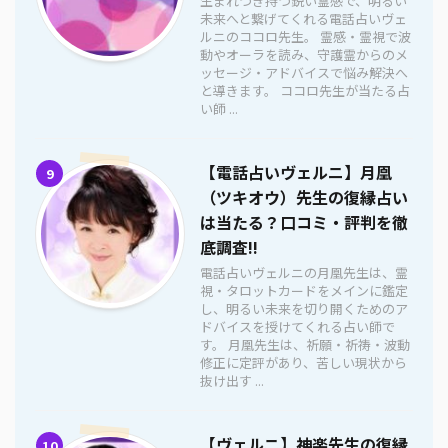
生まれつき持つ鋭い霊感で、明るい
未来へと繋げてくれる電話占いヴェ
ルニのココロ先生。 霊感・霊視で波
動やオーラを読み、守護霊からのメ
ッセージ・アドバイスで悩み解決へ
と導きます。 ココロ先生が当たる占
い師 ...
【電話占いヴェルニ】月凰
9
（ツキオウ）先生の復縁占い
は当たる？口コミ・評判を徹
底調査!!
電話占いヴェルニの月凰先生は、霊
視・タロットカードをメインに鑑定
し、明るい未来を切り開くためのア
ドバイスを授けてくれる占い師で
す。 月凰先生は、祈願・祈祷・波動
修正に定評があり、苦しい現状から
抜け出す ...
【ヴェルニ】神楽先生の復縁
10