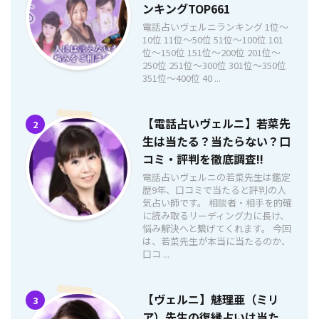
ンキングTOP661
電話占いヴェルニランキング 1位〜
10位 11位〜50位 51位〜100位 101
位〜150位 151位〜200位 201位〜
250位 251位〜300位 301位〜350位
351位〜400位 40 ...
【電話占いヴェルニ】若菜先
2
生は当たる？当たらない？口
コミ・評判を徹底調査!!
電話占いヴェルニの若菜先生は鑑定
歴9年、口コミで当たると評判の人
気占い師です。 相談者・相手を的確
に読み取るリーディング力に長け、
悩み解決へと繋げてくれます。 今回
は、若菜先生が本当に当たるのか、
口コ ...
【ヴェルニ】魅理亜（ミリ
3
ア）先生の復縁占いは当た