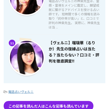
電話占いヴェルニの神楽先生は、霊
感・霊視をメインに鑑定し、願望成
就に繋がるアドバイスを授ける占い
師です。 短時間で多くの情報を読み
取り「的中率が高い」と、口コミで
評判の神楽先生。 実際に、神楽先生
は当 ...
【ヴェルニ】瑠璃華（るり
11
か）先生の復縁占いは当た
る？当たらない？口コミ・評
判を徹底調査!!
-
電話占いヴェルニ
この記事を読んだ人はこんな記事も読んでいます