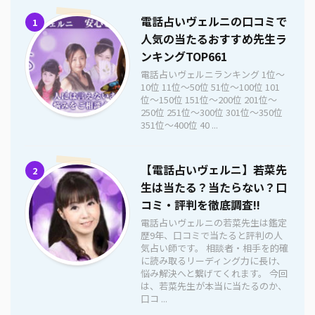
電話占いヴェルニの口コミで
1
人気の当たるおすすめ先生ラ
ンキングTOP661
電話占いヴェルニランキング 1位〜
10位 11位〜50位 51位〜100位 101
位〜150位 151位〜200位 201位〜
250位 251位〜300位 301位〜350位
351位〜400位 40 ...
【電話占いヴェルニ】若菜先
2
生は当たる？当たらない？口
コミ・評判を徹底調査!!
電話占いヴェルニの若菜先生は鑑定
歴9年、口コミで当たると評判の人
気占い師です。 相談者・相手を的確
に読み取るリーディング力に長け、
悩み解決へと繋げてくれます。 今回
は、若菜先生が本当に当たるのか、
口コ ...