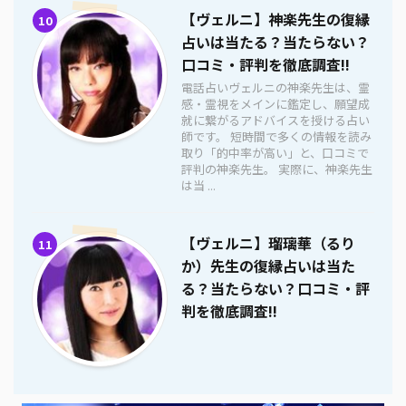
【ヴェルニ】神楽先生の復縁
10
占いは当たる？当たらない？
口コミ・評判を徹底調査!!
電話占いヴェルニの神楽先生は、霊
感・霊視をメインに鑑定し、願望成
就に繋がるアドバイスを授ける占い
師です。 短時間で多くの情報を読み
取り「的中率が高い」と、口コミで
評判の神楽先生。 実際に、神楽先生
は当 ...
【ヴェルニ】瑠璃華（るり
11
か）先生の復縁占いは当た
る？当たらない？口コミ・評
判を徹底調査!!