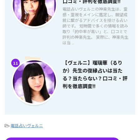
口コミ・評判を徹底調査!!
電話占いヴェルニの神楽先生は、霊
感・霊視をメインに鑑定し、願望成
就に繋がるアドバイスを授ける占い
師です。 短時間で多くの情報を読み
取り「的中率が高い」と、口コミで
評判の神楽先生。 実際に、神楽先生
は当 ...
【ヴェルニ】瑠璃華（るり
11
か）先生の復縁占いは当た
る？当たらない？口コミ・評
判を徹底調査!!
-
電話占いヴェルニ