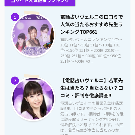
当サイト人気記事ランキング
電話占いヴェルニの口コミで
1
人気の当たるおすすめ先生ラ
ンキングTOP661
電話占いヴェルニランキング 1位〜
10位 11位〜50位 51位〜100位 101
位〜150位 151位〜200位 201位〜
250位 251位〜300位 301位〜350位
351位〜400位 40 ...
【電話占いヴェルニ】若菜先
2
生は当たる？当たらない？口
コミ・評判を徹底調査!!
電話占いヴェルニの若菜先生は鑑定
歴9年、口コミで当たると評判の人
気占い師です。 相談者・相手を的確
に読み取るリーディング力に長け、
悩み解決へと繋げてくれます。 今回
は、若菜先生が本当に当たるのか、