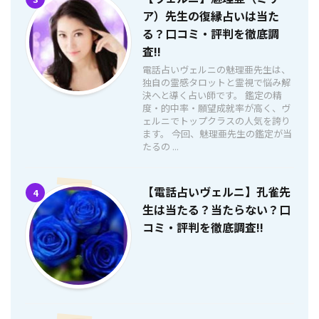
ア）先生の復縁占いは当た
る？口コミ・評判を徹底調
査!!
電話占いヴェルニの魅理亜先生は、
独自の霊感タロットと霊視で悩み解
決へと導く占い師です。 鑑定の精
度・的中率・願望成就率が高く、ヴ
ェルニでトップクラスの人気を誇り
ます。 今回、魅理亜先生の鑑定が当
たるの ...
【電話占いヴェルニ】孔雀先
4
生は当たる？当たらない？口
コミ・評判を徹底調査!!