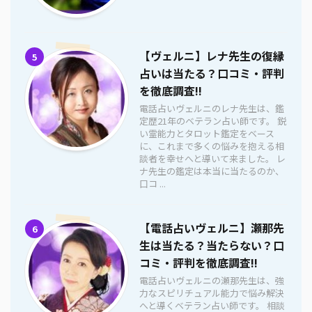
【ヴェルニ】レナ先生の復縁
5
占いは当たる？口コミ・評判
を徹底調査!!
電話占いヴェルニのレナ先生は、鑑
定歴21年のベテラン占い師です。 鋭
い霊能力とタロット鑑定をベース
に、これまで多くの悩みを抱える相
談者を幸せへと導いて来ました。 レ
ナ先生の鑑定は本当に当たるのか、
口コ ...
【電話占いヴェルニ】瀬那先
6
生は当たる？当たらない？口
コミ・評判を徹底調査!!
電話占いヴェルニの瀬那先生は、強
力なスピリチュアル能力で悩み解決
へと導くベテラン占い師です。 相談