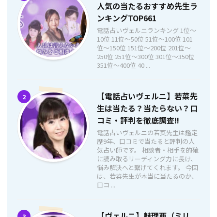
人気の当たるおすすめ先生ラ
ンキングTOP661
電話占いヴェルニランキング 1位〜
10位 11位〜50位 51位〜100位 101
位〜150位 151位〜200位 201位〜
250位 251位〜300位 301位〜350位
351位〜400位 40 ...
【電話占いヴェルニ】若菜先
2
生は当たる？当たらない？口
コミ・評判を徹底調査!!
電話占いヴェルニの若菜先生は鑑定
歴9年、口コミで当たると評判の人
気占い師です。 相談者・相手を的確
に読み取るリーディング力に長け、
悩み解決へと繋げてくれます。 今回
は、若菜先生が本当に当たるのか、
口コ ...
【ヴェルニ】魅理亜（ミリ
3