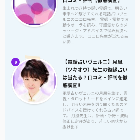
生まれつき持つ鋭い霊感で、明るい
未来へと繋げてくれる電話占いヴェ
ルニのココロ先生。 霊感・霊視で波
動やオーラを読み、守護霊からのメ
ッセージ・アドバイスで悩み解決へ
と導きます。 ココロ先生が当たる占
い師 ...
【電話占いヴェルニ】月凰
9
（ツキオウ）先生の復縁占い
は当たる？口コミ・評判を徹
底調査!!
電話占いヴェルニの月凰先生は、霊
視・タロットカードをメインに鑑定
し、明るい未来を切り開くためのア
ドバイスを授けてくれる占い師で
す。 月凰先生は、祈願・祈祷・波動
修正に定評があり、苦しい現状から
抜け出す ...