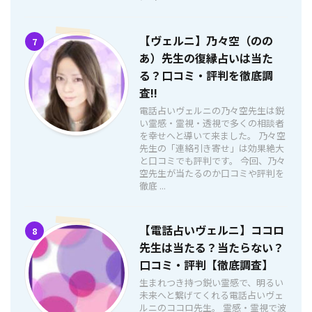
【ヴェルニ】乃々空（のの
7
あ）先生の復縁占いは当た
る？口コミ・評判を徹底調
査!!
電話占いヴェルニの乃々空先生は鋭
い霊感・霊視・透視で多くの相談者
を幸せへと導いて来ました。 乃々空
先生の「連絡引き寄せ」は効果絶大
と口コミでも評判です。 今回、乃々
空先生が当たるのか口コミや評判を
徹底 ...
【電話占いヴェルニ】ココロ
8
先生は当たる？当たらない？
口コミ・評判【徹底調査】
生まれつき持つ鋭い霊感で、明るい
未来へと繋げてくれる電話占いヴェ
ルニのココロ先生。 霊感・霊視で波