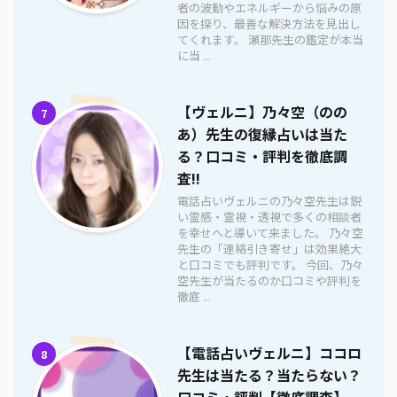
者の波動やエネルギーから悩みの原
因を探り、最善な解決方法を見出し
てくれます。 瀬那先生の鑑定が本当
に当 ...
【ヴェルニ】乃々空（のの
7
あ）先生の復縁占いは当た
る？口コミ・評判を徹底調
査!!
電話占いヴェルニの乃々空先生は鋭
い霊感・霊視・透視で多くの相談者
を幸せへと導いて来ました。 乃々空
先生の「連絡引き寄せ」は効果絶大
と口コミでも評判です。 今回、乃々
空先生が当たるのか口コミや評判を
徹底 ...
【電話占いヴェルニ】ココロ
8
先生は当たる？当たらない？
口コミ・評判【徹底調査】