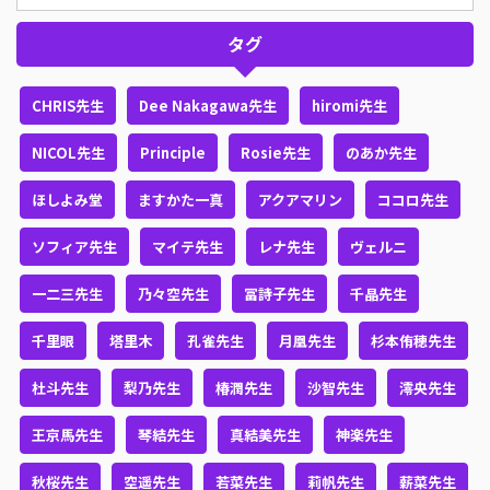
タグ
CHRIS先生
Dee Nakagawa先生
hiromi先生
NICOL先生
Principle
Rosie先生
のあか先生
ほしよみ堂
ますかた一真
アクアマリン
ココロ先生
ソフィア先生
マイテ先生
レナ先生
ヴェルニ
一二三先生
乃々空先生
冨詩子先生
千晶先生
千里眼
塔里木
孔雀先生
月凰先生
杉本侑穂先生
杜斗先生
梨乃先生
椿潤先生
沙智先生
澪央先生
王京馬先生
琴結先生
真結美先生
神楽先生
秋桜先生
空遥先生
若菜先生
莉帆先生
薪菜先生