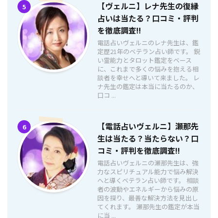
【ヴェルニ】レナ先生の復縁
5
占いは当たる？口コミ・評判
を徹底調査!!
電話占いヴェルニのレナ先生は、鑑
定歴21年のベテラン占い師です。 鋭
い霊能力とタロット鑑定をベース
に、これまで多くの悩みを抱える相
談者を幸せへと導いて来ました。 レ
ナ先生の鑑定は本当に当たるのか、
口コ ...
【電話占いヴェルニ】瀬那先
6
生は当たる？当たらない？口
コミ・評判を徹底調査!!
電話占いヴェルニの瀬那先生は、強
力なスピリチュアル能力で悩み解決
へと導くベテラン占い師です。 相談
者の波動やエネルギーから悩みの原
因を探り、最善な解決方法を見出し
てくれます。 瀬那先生の鑑定が本当
に当 ...