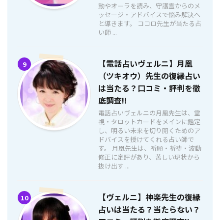
動やオーラを読み、守護霊からのメ
ッセージ・アドバイスで悩み解決へ
と導きます。 ココロ先生が当たる占
い師 ...
【電話占いヴェルニ】月凰
9
（ツキオウ）先生の復縁占い
は当たる？口コミ・評判を徹
底調査!!
電話占いヴェルニの月凰先生は、霊
視・タロットカードをメインに鑑定
し、明るい未来を切り開くためのア
ドバイスを授けてくれる占い師で
す。 月凰先生は、祈願・祈祷・波動
修正に定評があり、苦しい現状から
抜け出す ...
【ヴェルニ】神楽先生の復縁
10
占いは当たる？当たらない？