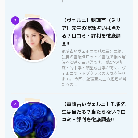
口コ ...
【ヴェルニ】魅理亜（ミリ
3
ア）先生の復縁占いは当た
る？口コミ・評判を徹底調
査!!
電話占いヴェルニの魅理亜先生は、
独自の霊感タロットと霊視で悩み解
決へと導く占い師です。 鑑定の精
度・的中率・願望成就率が高く、ヴ
ェルニでトップクラスの人気を誇り
ます。 今回、魅理亜先生の鑑定が当
たるの ...
【電話占いヴェルニ】孔雀先
4
生は当たる？当たらない？口
コミ・評判を徹底調査!!