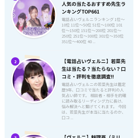
人気の当たるおすすめ先生ラ
ンキングTOP661
電話占いヴェルニランキング 1位〜
10位 11位〜50位 51位〜100位 101
位〜150位 151位〜200位 201位〜
250位 251位〜300位 301位〜350位
351位〜400位 40 ...
【電話占いヴェルニ】若菜先
2
生は当たる？当たらない？口
コミ・評判を徹底調査!!
電話占いヴェルニの若菜先生は鑑定
歴9年、口コミで当たると評判の人
気占い師です。 相談者・相手を的確
に読み取るリーディング力に長け、
悩み解決へと繋げてくれます。 今回
は、若菜先生が本当に当たるのか、
口コ ...
【ヴェルニ】魅理亜（ミリ
3