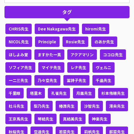
タグ
CHRIS先生
Dee Nakagawa先生
hiromi先生
NICOL先生
Principle
Rosie先生
のあか先生
ほしよみ堂
ますかた一真
アクアマリン
ココロ先生
ソフィア先生
マイテ先生
レナ先生
ヴェルニ
一二三先生
乃々空先生
冨詩子先生
千晶先生
千里眼
塔里木
孔雀先生
月凰先生
杉本侑穂先生
杜斗先生
梨乃先生
椿潤先生
沙智先生
澪央先生
王京馬先生
琴結先生
真結美先生
神楽先生
秋桜先生
空遥先生
若菜先生
莉帆先生
薪菜先生