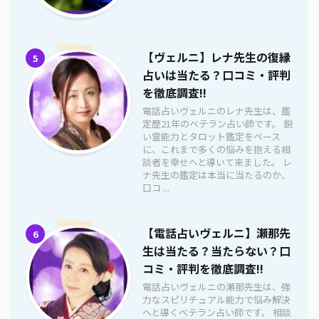
【ヴェルニ】レナ先生の復縁
5
占いは当たる？口コミ・評判
を徹底調査!!
電話占いヴェルニのレナ先生は、鑑
定歴21年のベテラン占い師です。 鋭
い霊能力とタロット鑑定をベース
に、これまで多くの悩みを抱える相
談者を幸せへと導いて来ました。 レ
ナ先生の鑑定は本当に当たるのか、
口コ ...
【電話占いヴェルニ】瀬那先
6
生は当たる？当たらない？口
コミ・評判を徹底調査!!
電話占いヴェルニの瀬那先生は、強
力なスピリチュアル能力で悩み解決
へと導くベテラン占い師です。 相談