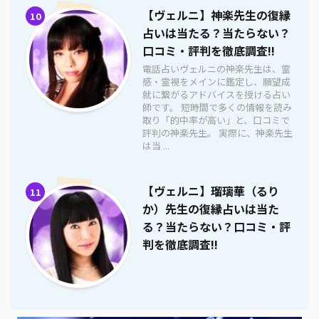
【ヴェルニ】神楽先生の復縁
10
占いは当たる？当たらない？
口コミ・評判を徹底調査!!
電話占いヴェルニの神楽先生は、霊
感・霊視をメインに鑑定し、願望成
就に繋がるアドバイスを授ける占い
師です。 短時間で多くの情報を読み
取り「的中率が高い」と、口コミで
評判の神楽先生。 実際に、神楽先生
は当 ...
【ヴェルニ】瑠璃華（るり
11
か）先生の復縁占いは当た
る？当たらない？口コミ・評
判を徹底調査!!