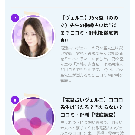
【ヴェルニ】乃々空（のの
7
あ）先生の復縁占いは当た
る？口コミ・評判を徹底調
査!!
電話占いヴェルニの乃々空先生は鋭
い霊感・霊視・透視で多くの相談者
を幸せへと導いて来ました。 乃々空
先生の「連絡引き寄せ」は効果絶大
と口コミでも評判です。 今回、乃々
空先生が当たるのか口コミや評判を
徹底 ...
【電話占いヴェルニ】ココロ
8
先生は当たる？当たらない？
口コミ・評判【徹底調査】
生まれつき持つ鋭い霊感で、明るい
未来へと繋げてくれる電話占いヴェ
ルニのココロ先生。 霊感・霊視で波