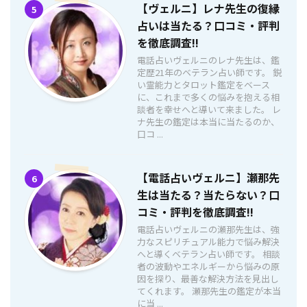
【ヴェルニ】レナ先生の復縁
5
占いは当たる？口コミ・評判
を徹底調査!!
電話占いヴェルニのレナ先生は、鑑
定歴21年のベテラン占い師です。 鋭
い霊能力とタロット鑑定をベース
に、これまで多くの悩みを抱える相
談者を幸せへと導いて来ました。 レ
ナ先生の鑑定は本当に当たるのか、
口コ ...
【電話占いヴェルニ】瀬那先
6
生は当たる？当たらない？口
コミ・評判を徹底調査!!
電話占いヴェルニの瀬那先生は、強
力なスピリチュアル能力で悩み解決
へと導くベテラン占い師です。 相談
者の波動やエネルギーから悩みの原
因を探り、最善な解決方法を見出し
てくれます。 瀬那先生の鑑定が本当
に当 ...