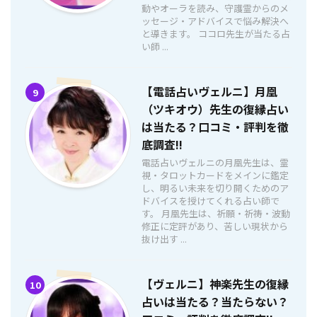
動やオーラを読み、守護霊からのメ
ッセージ・アドバイスで悩み解決へ
と導きます。 ココロ先生が当たる占
い師 ...
【電話占いヴェルニ】月凰
9
（ツキオウ）先生の復縁占い
は当たる？口コミ・評判を徹
底調査!!
電話占いヴェルニの月凰先生は、霊
視・タロットカードをメインに鑑定
し、明るい未来を切り開くためのア
ドバイスを授けてくれる占い師で
す。 月凰先生は、祈願・祈祷・波動
修正に定評があり、苦しい現状から
抜け出す ...
【ヴェルニ】神楽先生の復縁
10
占いは当たる？当たらない？