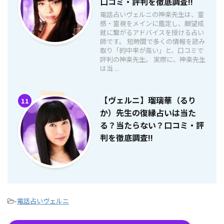
口コミ・評判を徹底調査!!
電話占いヴェルニの神楽先生は、霊
感・霊視をメインに鑑定し、願望成
就に繋がるアドバイスを授ける占い
師です。 短時間で多くの情報を読み
取り「的中率が高い」と、口コミで
評判の神楽先生。 実際に、神楽先生
は当 ...
【ヴェルニ】瑠璃華（るり
11
か）先生の復縁占いは当た
る？当たらない？口コミ・評
判を徹底調査!!
-
電話占いヴェルニ