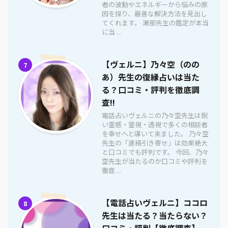
者の波動やエネルギーから悩みの原
因を探り、最善な解決方法を見出し
てくれます。 瀬那先生の鑑定が本当
に当 ...
【ヴェルニ】乃々空（のの
7
あ）先生の復縁占いは当た
る？口コミ・評判を徹底調
査!!
電話占いヴェルニの乃々空先生は鋭
い霊感・霊視・透視で多くの相談者
を幸せへと導いて来ました。 乃々空
先生の「連絡引き寄せ」は効果絶大
と口コミでも評判です。 今回、乃々
空先生が当たるのか口コミや評判を
徹底 ...
【電話占いヴェルニ】ココロ
8
先生は当たる？当たらない？
口コミ・評判【徹底調査】