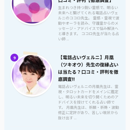
生まれつき持つ鋭い霊感で、明るい
未来へと繋げてくれる電話占いヴェ
ルニのココロ先生。 霊感・霊視で波
動やオーラを読み、守護霊からのメ
ッセージ・アドバイスで悩み解決へ
と導きます。 ココロ先生が当たる占
い師 ...
【電話占いヴェルニ】月凰
9
（ツキオウ）先生の復縁占い
は当たる？口コミ・評判を徹
底調査!!
電話占いヴェルニの月凰先生は、霊
視・タロットカードをメインに鑑定
し、明るい未来を切り開くためのア
ドバイスを授けてくれる占い師で
す。 月凰先生は、祈願・祈祷・波動
修正に定評があり、苦しい現状から
抜け出す ...