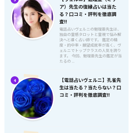
ア）先生の復縁占いは当た
る？口コミ・評判を徹底調
査!!
電話占いヴェルニの魅理亜先生は、
独自の霊感タロットと霊視で悩み解
決へと導く占い師です。 鑑定の精
度・的中率・願望成就率が高く、ヴ
ェルニでトップクラスの人気を誇り
ます。 今回、魅理亜先生の鑑定が当
たるの ...
【電話占いヴェルニ】孔雀先
4
生は当たる？当たらない？口
コミ・評判を徹底調査!!