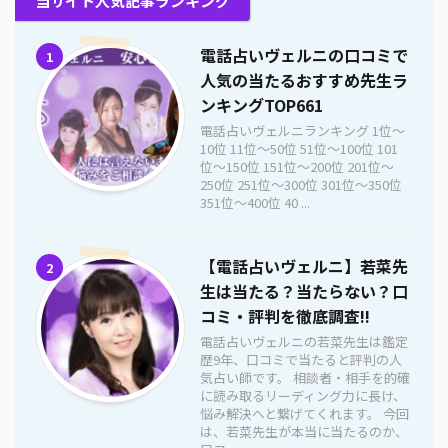
当サイト人気記事ランキング
電話占いヴェルニの口コミで
1
人気の当たるおすすめ先生ラ
ンキングTOP661
電話占いヴェルニランキング 1位〜
10位 11位〜50位 51位〜100位 101
位〜150位 151位〜200位 201位〜
250位 251位〜300位 301位〜350位
351位〜400位 40 ...
【電話占いヴェルニ】若菜先
2
生は当たる？当たらない？口
コミ・評判を徹底調査!!
電話占いヴェルニの若菜先生は鑑定
歴9年、口コミで当たると評判の人
気占い師です。 相談者・相手を的確
に読み取るリーディング力に長け、
悩み解決へと繋げてくれます。 今回
は、若菜先生が本当に当たるのか、