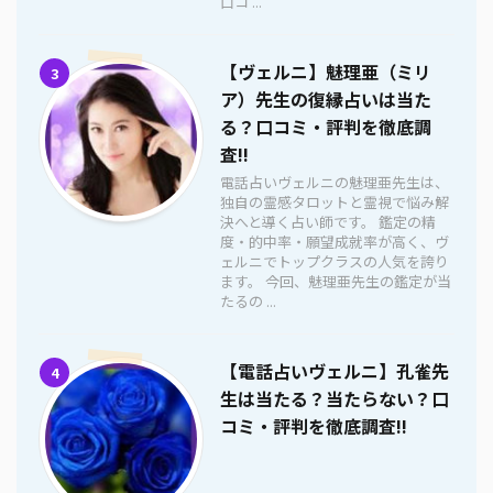
口コ ...
【ヴェルニ】魅理亜（ミリ
3
ア）先生の復縁占いは当た
る？口コミ・評判を徹底調
査!!
電話占いヴェルニの魅理亜先生は、
独自の霊感タロットと霊視で悩み解
決へと導く占い師です。 鑑定の精
度・的中率・願望成就率が高く、ヴ
ェルニでトップクラスの人気を誇り
ます。 今回、魅理亜先生の鑑定が当
たるの ...
【電話占いヴェルニ】孔雀先
4
生は当たる？当たらない？口
コミ・評判を徹底調査!!