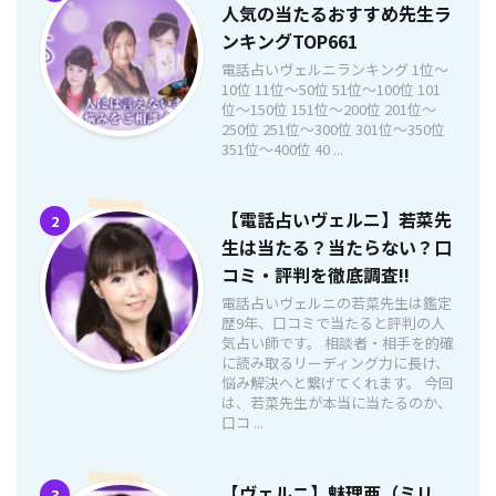
人気の当たるおすすめ先生ラ
ンキングTOP661
電話占いヴェルニランキング 1位〜
10位 11位〜50位 51位〜100位 101
位〜150位 151位〜200位 201位〜
250位 251位〜300位 301位〜350位
351位〜400位 40 ...
【電話占いヴェルニ】若菜先
2
生は当たる？当たらない？口
コミ・評判を徹底調査!!
電話占いヴェルニの若菜先生は鑑定
歴9年、口コミで当たると評判の人
気占い師です。 相談者・相手を的確
に読み取るリーディング力に長け、
悩み解決へと繋げてくれます。 今回
は、若菜先生が本当に当たるのか、
口コ ...
【ヴェルニ】魅理亜（ミリ
3