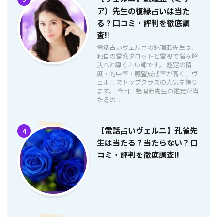
ア）先生の復縁占いは当た
る？口コミ・評判を徹底調
査!!
電話占いヴェルニの魅理亜先生は、
独自の霊感タロットと霊視で悩み解
決へと導く占い師です。 鑑定の精
度・的中率・願望成就率が高く、ヴ
ェルニでトップクラスの人気を誇り
ます。 今回、魅理亜先生の鑑定が当
たるの ...
【電話占いヴェルニ】孔雀先
4
生は当たる？当たらない？口
コミ・評判を徹底調査!!