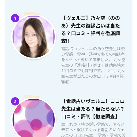
【ヴェルニ】乃々空（のの
7
あ）先生の復縁占いは当た
る？口コミ・評判を徹底調
査!!
電話占いヴェルニの乃々空先生は鋭
い霊感・霊視・透視で多くの相談者
を幸せへと導いて来ました。 乃々空
先生の「連絡引き寄せ」は効果絶大
と口コミでも評判です。 今回、乃々
空先生が当たるのか口コミや評判を
徹底 ...
【電話占いヴェルニ】ココロ
8
先生は当たる？当たらない？
口コミ・評判【徹底調査】
生まれつき持つ鋭い霊感で、明るい
未来へと繋げてくれる電話占いヴェ
ルニのココロ先生。 霊感・霊視で波