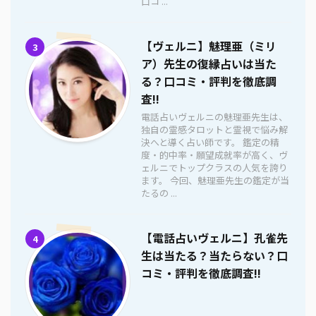
口コ ...
【ヴェルニ】魅理亜（ミリ
3
ア）先生の復縁占いは当た
る？口コミ・評判を徹底調
査!!
電話占いヴェルニの魅理亜先生は、
独自の霊感タロットと霊視で悩み解
決へと導く占い師です。 鑑定の精
度・的中率・願望成就率が高く、ヴ
ェルニでトップクラスの人気を誇り
ます。 今回、魅理亜先生の鑑定が当
たるの ...
【電話占いヴェルニ】孔雀先
4
生は当たる？当たらない？口
コミ・評判を徹底調査!!