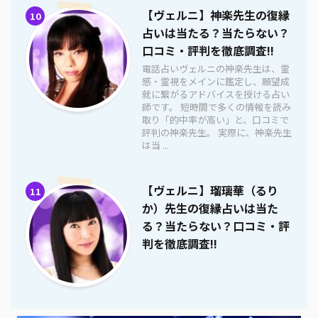
【ヴェルニ】神楽先生の復縁
10
占いは当たる？当たらない？
口コミ・評判を徹底調査!!
電話占いヴェルニの神楽先生は、霊
感・霊視をメインに鑑定し、願望成
就に繋がるアドバイスを授ける占い
師です。 短時間で多くの情報を読み
取り「的中率が高い」と、口コミで
評判の神楽先生。 実際に、神楽先生
は当 ...
【ヴェルニ】瑠璃華（るり
11
か）先生の復縁占いは当た
る？当たらない？口コミ・評
判を徹底調査!!