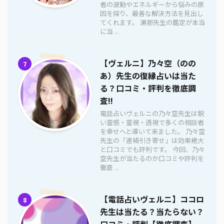
者の波動やエネルギーから悩みの原
因を探り、最善な解決方法を見出し
てくれます。 瀬那先生の鑑定が本当
に当 ...
【ヴェルニ】乃々空（のの
7
あ）先生の復縁占いは当た
る？口コミ・評判を徹底調
査!!
電話占いヴェルニの乃々空先生は鋭
い霊感・霊視・透視で多くの相談者
を幸せへと導いて来ました。 乃々空
先生の「連絡引き寄せ」は効果絶大
と口コミでも評判です。 今回、乃々
空先生が当たるのか口コミや評判を
徹底 ...
【電話占いヴェルニ】ココロ
8
先生は当たる？当たらない？
口コミ・評判【徹底調査】