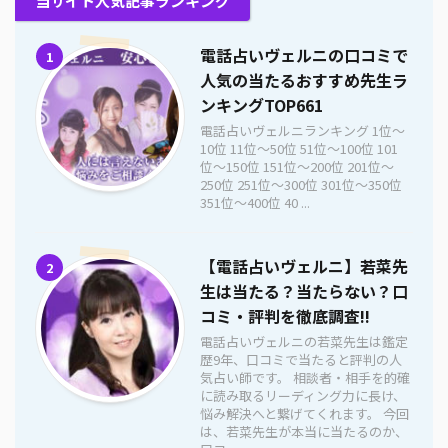
当サイト人気記事ランキング
電話占いヴェルニの口コミで
1
人気の当たるおすすめ先生ラ
ンキングTOP661
電話占いヴェルニランキング 1位〜
10位 11位〜50位 51位〜100位 101
位〜150位 151位〜200位 201位〜
250位 251位〜300位 301位〜350位
351位〜400位 40 ...
【電話占いヴェルニ】若菜先
2
生は当たる？当たらない？口
コミ・評判を徹底調査!!
電話占いヴェルニの若菜先生は鑑定
歴9年、口コミで当たると評判の人
気占い師です。 相談者・相手を的確
に読み取るリーディング力に長け、
悩み解決へと繋げてくれます。 今回
は、若菜先生が本当に当たるのか、