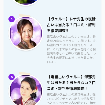
【ヴェルニ】レナ先生の復縁
5
占いは当たる？口コミ・評判
を徹底調査!!
電話占いヴェルニのレナ先生は、鑑
定歴21年のベテラン占い師です。 鋭
い霊能力とタロット鑑定をベース
に、これまで多くの悩みを抱える相
談者を幸せへと導いて来ました。 レ
ナ先生の鑑定は本当に当たるのか、
口コ ...
【電話占いヴェルニ】瀬那先
6
生は当たる？当たらない？口
コミ・評判を徹底調査!!
電話占いヴェルニの瀬那先生は、強
力なスピリチュアル能力で悩み解決
へと導くベテラン占い師です。 相談