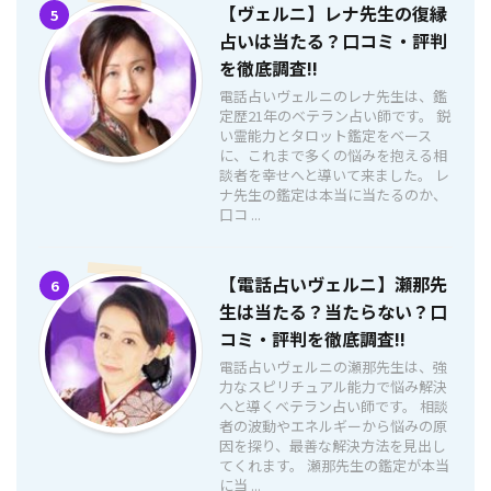
【ヴェルニ】レナ先生の復縁
5
占いは当たる？口コミ・評判
を徹底調査!!
電話占いヴェルニのレナ先生は、鑑
定歴21年のベテラン占い師です。 鋭
い霊能力とタロット鑑定をベース
に、これまで多くの悩みを抱える相
談者を幸せへと導いて来ました。 レ
ナ先生の鑑定は本当に当たるのか、
口コ ...
【電話占いヴェルニ】瀬那先
6
生は当たる？当たらない？口
コミ・評判を徹底調査!!
電話占いヴェルニの瀬那先生は、強
力なスピリチュアル能力で悩み解決
へと導くベテラン占い師です。 相談
者の波動やエネルギーから悩みの原
因を探り、最善な解決方法を見出し
てくれます。 瀬那先生の鑑定が本当
に当 ...