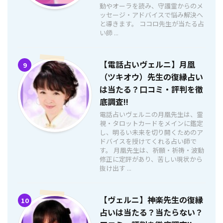
動やオーラを読み、守護霊からのメ
ッセージ・アドバイスで悩み解決へ
と導きます。 ココロ先生が当たる占
い師 ...
【電話占いヴェルニ】月凰
9
（ツキオウ）先生の復縁占い
は当たる？口コミ・評判を徹
底調査!!
電話占いヴェルニの月凰先生は、霊
視・タロットカードをメインに鑑定
し、明るい未来を切り開くためのア
ドバイスを授けてくれる占い師で
す。 月凰先生は、祈願・祈祷・波動
修正に定評があり、苦しい現状から
抜け出す ...
【ヴェルニ】神楽先生の復縁
10
占いは当たる？当たらない？