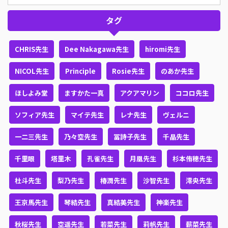
タグ
CHRIS先生
Dee Nakagawa先生
hiromi先生
NICOL先生
Principle
Rosie先生
のあか先生
ほしよみ堂
ますかた一真
アクアマリン
ココロ先生
ソフィア先生
マイテ先生
レナ先生
ヴェルニ
一二三先生
乃々空先生
冨詩子先生
千晶先生
千里眼
塔里木
孔雀先生
月凰先生
杉本侑穂先生
杜斗先生
梨乃先生
椿潤先生
沙智先生
澪央先生
王京馬先生
琴結先生
真結美先生
神楽先生
秋桜先生
空遥先生
若菜先生
莉帆先生
薪菜先生