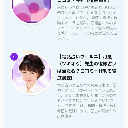
生まれつき持つ鋭い霊感で、明るい
未来へと繋げてくれる電話占いヴェ
ルニのココロ先生。 霊感・霊視で波
動やオーラを読み、守護霊からのメ
ッセージ・アドバイスで悩み解決へ
と導きます。 ココロ先生が当たる占
い師 ...
【電話占いヴェルニ】月凰
9
（ツキオウ）先生の復縁占い
は当たる？口コミ・評判を徹
底調査!!
電話占いヴェルニの月凰先生は、霊
視・タロットカードをメインに鑑定
し、明るい未来を切り開くためのア
ドバイスを授けてくれる占い師で
す。 月凰先生は、祈願・祈祷・波動
修正に定評があり、苦しい現状から
抜け出す ...