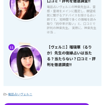
口コミ・評判を徹底調査!!
電話占いヴェルニの神楽先生は、霊
感・霊視をメインに鑑定し、願望成
就に繋がるアドバイスを授ける占い
師です。 短時間で多くの情報を読み
取り「的中率が高い」と、口コミで
評判の神楽先生。 実際に、神楽先生
は当 ...
【ヴェルニ】瑠璃華（るり
11
か）先生の復縁占いは当た
る？当たらない？口コミ・評
判を徹底調査!!
-
電話占いヴェルニ