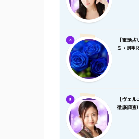
【電話占
4
ミ・評判を
【ヴェル
5
徹底調査!