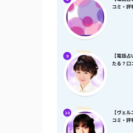
コミ・評
【電話占
9
たる？口
【ヴェル
10
コミ・評判