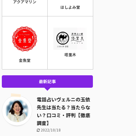
アクアマリン
ほしよみ堂
塔里木
金魚堂
最新記事
電話占いヴェルニの玉依
先生は当たる？当たらな
い？口コミ・評判【徹底
調査】
2022/10/18