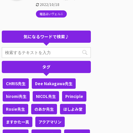
2022/10/18
電話占いヴェルニ
気になるワードで検索♪
タグ
CHRIS先生
Dee Nakagawa先生
hiromi先生
NICOL先生
Principle
Rosie先生
のあか先生
ほしよみ堂
ますかた一真
アクアマリン