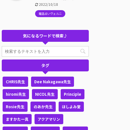
2022/10/18
電話占いヴェルニ
気になるワードで検索♪
タグ
CHRIS先生
Dee Nakagawa先生
hiromi先生
NICOL先生
Principle
Rosie先生
のあか先生
ほしよみ堂
ますかた一真
アクアマリン