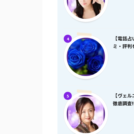
【電話占
4
ミ・評判を
【ヴェル
5
徹底調査!