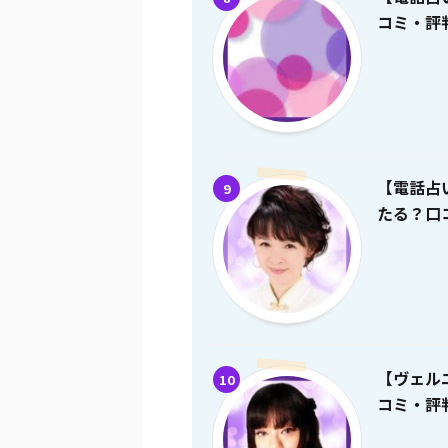
コミ・評
【電話占
9
たる？口
【ヴェル
10
コミ・評判