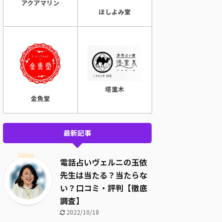
アクアマリン
ほしよみ堂
塔里木
金魚堂
最新記事
電話占いヴェルニの玉依
先生は当たる？当たらな
い？口コミ・評判【徹底
調査】
2022/10/18