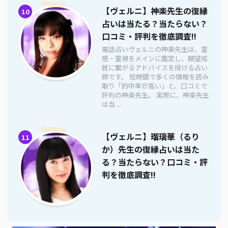
【ヴェルニ】神楽先生の復縁
10
占いは当たる？当たらない？
口コミ・評判を徹底調査!!
電話占いヴェルニの神楽先生は、霊
感・霊視をメインに鑑定し、願望成
就に繋がるアドバイスを授ける占い
師です。 短時間で多くの情報を読み
取り「的中率が高い」と、口コミで
評判の神楽先生。 実際に、神楽先生
は当 ...
【ヴェルニ】瑠璃華（るり
11
か）先生の復縁占いは当た
る？当たらない？口コミ・評
判を徹底調査!!