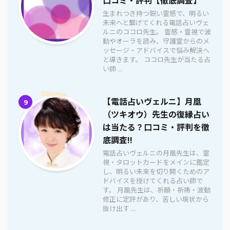
生まれつき持つ鋭い霊感で、明るい
未来へと繋げてくれる電話占いヴェ
ルニのココロ先生。 霊感・霊視で波
動やオーラを読み、守護霊からのメ
ッセージ・アドバイスで悩み解決へ
と導きます。 ココロ先生が当たる占
い師 ...
【電話占いヴェルニ】月凰
9
（ツキオウ）先生の復縁占い
は当たる？口コミ・評判を徹
底調査!!
電話占いヴェルニの月凰先生は、霊
視・タロットカードをメインに鑑定
し、明るい未来を切り開くためのア
ドバイスを授けてくれる占い師で
す。 月凰先生は、祈願・祈祷・波動
修正に定評があり、苦しい現状から
抜け出す ...