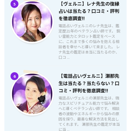
【ヴェルニ】レナ先生の復縁
5
占いは当たる？口コミ・評判
を徹底調査!!
電話占いヴェルニのレナ先生は、鑑
定歴21年のベテラン占い師です。 鋭
い霊能力とタロット鑑定をベース
に、これまで多くの悩みを抱える相
談者を幸せへと導いて来ました。 レ
ナ先生の鑑定は本当に当たるのか、
口コ ...
【電話占いヴェルニ】瀬那先
6
生は当たる？当たらない？口
コミ・評判を徹底調査!!
電話占いヴェルニの瀬那先生は、強
力なスピリチュアル能力で悩み解決
へと導くベテラン占い師です。 相談
者の波動やエネルギーから悩みの原
因を探り、最善な解決方法を見出し
てくれます。 瀬那先生の鑑定が本当
に当 ...