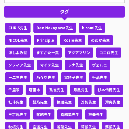
タグ
CHRIS先生
Dee Nakagawa先生
hiromi先生
NICOL先生
Principle
Rosie先生
のあか先生
ほしよみ堂
ますかた一真
アクアマリン
ココロ先生
ソフィア先生
マイテ先生
レナ先生
ヴェルニ
一二三先生
乃々空先生
冨詩子先生
千晶先生
千里眼
塔里木
孔雀先生
月凰先生
杉本侑穂先生
杜斗先生
梨乃先生
椿潤先生
沙智先生
澪央先生
王京馬先生
琴結先生
真結美先生
神楽先生
秋桜先生
空遥先生
若菜先生
莉帆先生
薪菜先生