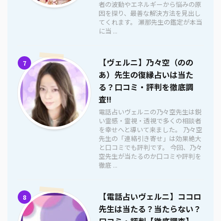
者の波動やエネルギーから悩みの原
因を探り、最善な解決方法を見出し
てくれます。 瀬那先生の鑑定が本当
に当 ...
【ヴェルニ】乃々空（のの
7
あ）先生の復縁占いは当た
る？口コミ・評判を徹底調
査!!
電話占いヴェルニの乃々空先生は鋭
い霊感・霊視・透視で多くの相談者
を幸せへと導いて来ました。 乃々空
先生の「連絡引き寄せ」は効果絶大
と口コミでも評判です。 今回、乃々
空先生が当たるのか口コミや評判を
徹底 ...
【電話占いヴェルニ】ココロ
8
先生は当たる？当たらない？
口コミ・評判【徹底調査】