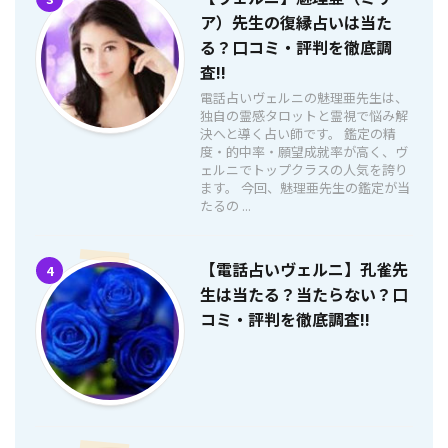
ア）先生の復縁占いは当た
る？口コミ・評判を徹底調
査!!
電話占いヴェルニの魅理亜先生は、
独自の霊感タロットと霊視で悩み解
決へと導く占い師です。 鑑定の精
度・的中率・願望成就率が高く、ヴ
ェルニでトップクラスの人気を誇り
ます。 今回、魅理亜先生の鑑定が当
たるの ...
【電話占いヴェルニ】孔雀先
4
生は当たる？当たらない？口
コミ・評判を徹底調査!!