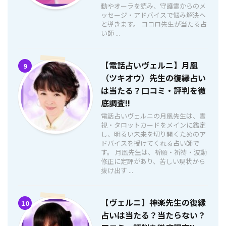
動やオーラを読み、守護霊からのメ
ッセージ・アドバイスで悩み解決へ
と導きます。 ココロ先生が当たる占
い師 ...
【電話占いヴェルニ】月凰
9
（ツキオウ）先生の復縁占い
は当たる？口コミ・評判を徹
底調査!!
電話占いヴェルニの月凰先生は、霊
視・タロットカードをメインに鑑定
し、明るい未来を切り開くためのア
ドバイスを授けてくれる占い師で
す。 月凰先生は、祈願・祈祷・波動
修正に定評があり、苦しい現状から
抜け出す ...
【ヴェルニ】神楽先生の復縁
10
占いは当たる？当たらない？