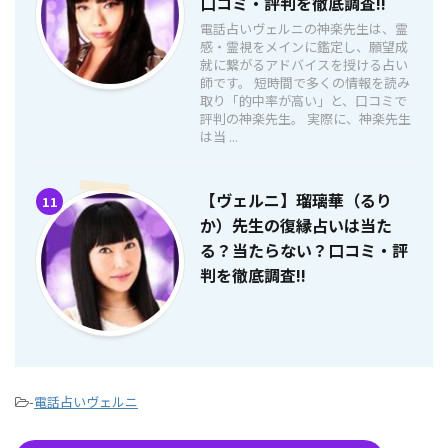
口コミ・評判を徹底調査!!
電話占いヴェルニの神楽先生は、霊
感・霊視をメインに鑑定し、願望成
就に繋がるアドバイスを授ける占い
師です。 短時間で多くの情報を読み
取り「的中率が高い」と、口コミで
評判の神楽先生。 実際に、神楽先生
は当 ...
【ヴェルニ】瑠璃華（るり
11
か）先生の復縁占いは当た
る？当たらない？口コミ・評
判を徹底調査!!
-
電話占いヴェルニ