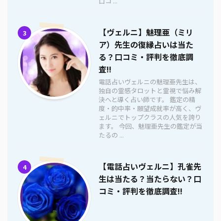
口コ ...
【ヴェルニ】魅理亜（ミリ
3
ア）先生の復縁占いは当た
る？口コミ・評判を徹底調
査!!
電話占いヴェルニの魅理亜先生は、
独自の霊感タロットと霊視で悩み解
決へと導く占い師です。 鑑定の精
度・的中率・願望成就率が高く、ヴ
ェルニでトップクラスの人気を誇り
ます。 今回、魅理亜先生の鑑定が当
たるの ...
【電話占いヴェルニ】孔雀先
4
生は当たる？当たらない？口
コミ・評判を徹底調査!!