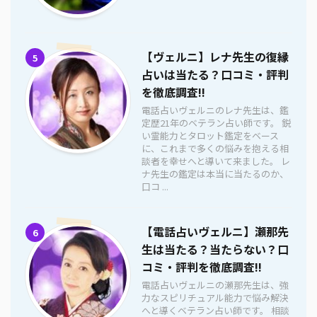
【ヴェルニ】レナ先生の復縁
5
占いは当たる？口コミ・評判
を徹底調査!!
電話占いヴェルニのレナ先生は、鑑
定歴21年のベテラン占い師です。 鋭
い霊能力とタロット鑑定をベース
に、これまで多くの悩みを抱える相
談者を幸せへと導いて来ました。 レ
ナ先生の鑑定は本当に当たるのか、
口コ ...
【電話占いヴェルニ】瀬那先
6
生は当たる？当たらない？口
コミ・評判を徹底調査!!
電話占いヴェルニの瀬那先生は、強
力なスピリチュアル能力で悩み解決
へと導くベテラン占い師です。 相談