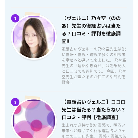
【ヴェルニ】乃々空（のの
7
あ）先生の復縁占いは当た
る？口コミ・評判を徹底調
査!!
電話占いヴェルニの乃々空先生は鋭
い霊感・霊視・透視で多くの相談者
を幸せへと導いて来ました。 乃々空
先生の「連絡引き寄せ」は効果絶大
と口コミでも評判です。 今回、乃々
空先生が当たるのか口コミや評判を
徹底 ...
【電話占いヴェルニ】ココロ
8
先生は当たる？当たらない？
口コミ・評判【徹底調査】
生まれつき持つ鋭い霊感で、明るい
未来へと繋げてくれる電話占いヴェ
ルニのココロ先生。 霊感・霊視で波