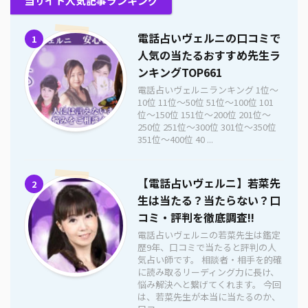
当サイト人気記事ランキング
電話占いヴェルニの口コミで
1
人気の当たるおすすめ先生ラ
ンキングTOP661
電話占いヴェルニランキング 1位〜
10位 11位〜50位 51位〜100位 101
位〜150位 151位〜200位 201位〜
250位 251位〜300位 301位〜350位
351位〜400位 40 ...
【電話占いヴェルニ】若菜先
2
生は当たる？当たらない？口
コミ・評判を徹底調査!!
電話占いヴェルニの若菜先生は鑑定
歴9年、口コミで当たると評判の人
気占い師です。 相談者・相手を的確
に読み取るリーディング力に長け、
悩み解決へと繋げてくれます。 今回
は、若菜先生が本当に当たるのか、