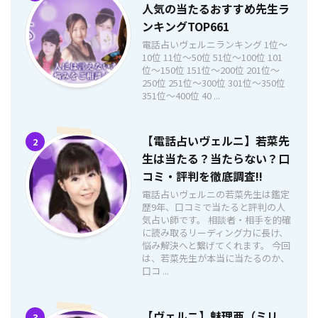
人気の当たるおすすめ先生ラ
ンキングTOP661
電話占いヴェルニランキング 1位〜
10位 11位〜50位 51位〜100位 101
位〜150位 151位〜200位 201位〜
250位 251位〜300位 301位〜350位
351位〜400位 40 ...
【電話占いヴェルニ】若菜先
2
生は当たる？当たらない？口
コミ・評判を徹底調査!!
電話占いヴェルニの若菜先生は鑑定
歴9年、口コミで当たると評判の人
気占い師です。 相談者・相手を的確
に読み取るリーディング力に長け、
悩み解決へと繋げてくれます。 今回
は、若菜先生が本当に当たるのか、
口コ ...
【ヴェルニ】魅理亜（ミリ
3