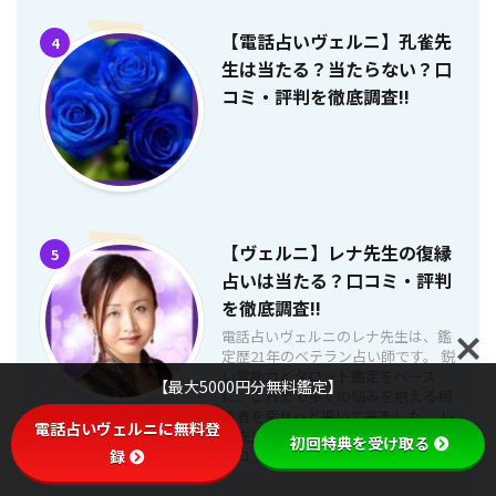
【電話占いヴェルニ】孔雀先
4
生は当たる？当たらない？口
コミ・評判を徹底調査!!
【ヴェルニ】レナ先生の復縁
5
占いは当たる？口コミ・評判
を徹底調査!!
電話占いヴェルニのレナ先生は、鑑
定歴21年のベテラン占い師です。 鋭
い霊能力とタロット鑑定をベース
【最大5000円分無料鑑定】
に、これまで多くの悩みを抱える相
談者を幸せへと導いて来ました。 レ
電話占いヴェルニに無料登
ナ先生の鑑定は本当に当たるのか、
初回特典を受け取る
口コ ...
録