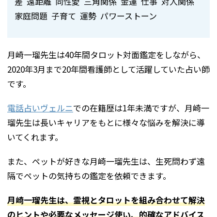
差 遠距離 同性愛 三角関係 金運 仕事 対人関係
家庭問題 子育て 運勢 パワーストーン
月崎一瑠
先生は40年間
タロット対面鑑定をしながら、
2020年3月まで20年間看護師として活躍していた占い師
です。
電話占いヴェルニ
での在籍歴は1年未満ですが、
月崎一
瑠
先生は長いキャリアをもとに様々な悩みを解決に導
いてくれます。
また、ペットが好きな
月崎一瑠
先生は、生死問わず遠
隔でペットの気持ちの鑑定を依頼できます。
月崎一瑠先生は、霊視とタロットを組み合わせて解決
のヒントや必要なメッセージ使い、的確なアドバイス