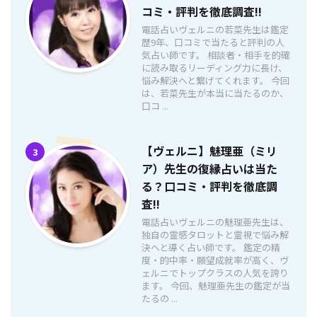
コミ・評判を徹底調査!!
電話占いヴェルニの若菜先生は鑑定
歴9年、口コミで当たると評判の人
気占い師です。 相談者・相手を的確
に読み取るリーディング力に長け、
悩み解決へと繋げてくれます。 今回
は、若菜先生が本当に当たるのか、
口コ ...
【ヴェルニ】魅理亜（ミリ
3
ア）先生の復縁占いは当た
る？口コミ・評判を徹底調
査!!
電話占いヴェルニの魅理亜先生は、
独自の霊感タロットと霊視で悩み解
決へと導く占い師です。 鑑定の精
度・的中率・願望成就率が高く、ヴ
ェルニでトップクラスの人気を誇り
ます。 今回、魅理亜先生の鑑定が当
たるの ...