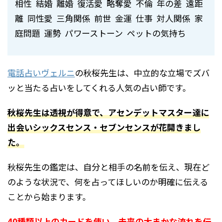
相性 結婚 離婚 復活愛 略奪愛 不倫 年の差 遠距
離 同性愛 三角関係 前世 金運 仕事 対人関係 家
庭問題 運勢 パワーストーン ペットの気持ち
電話占いヴェルニ
の
秋桜先生
は、中立的な立場でズバ
ッと当たる占いをしてくれる人気の占い師です。
秋桜先生は透視が得意で、アセンデットマスター達に
出会いシックスセンス・セブンセンスが花開きまし
た。
秋桜先生の鑑定は、自分と相手の名前を伝え、現在ど
のような状況で、何を占ってほしいのか明確に伝える
ことから始まります。
40種類以上のカードを使い、未来の大まかな流れを伝