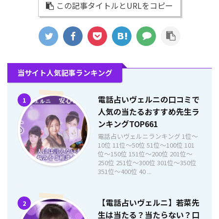
この記事タイトルとURLをコピー
当サイト人気記事ランキング
電話占いヴェルニの口コミで
1
人気の当たるおすすめ先生ラ
ンキングTOP661
電話占いヴェルニランキング 1位〜
10位 11位〜50位 51位〜100位 101
位〜150位 151位〜200位 201位〜
250位 251位〜300位 301位〜350位
351位〜400位 40 ...
【電話占いヴェルニ】若菜先
2
生は当たる？当たらない？口