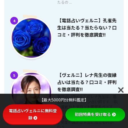
たるの ...
【電話占いヴェルニ】孔雀先
4
生は当たる？当たらない？口
コミ・評判を徹底調査!!
【ヴェルニ】レナ先生の復縁
5
占いは当たる？口コミ・評判
を徹底調査!!
電話占いヴェルニのレナ先生は、鑑
【最大5000円分無料鑑定】
定歴21年のベテラン占い師です。 鋭
い霊能力とタロット鑑定をベース
電話占いヴェルニに無料登
に、これまで多くの悩みを抱える相
初回特典を受け取る
談者を幸せへと導いて来ました。 レ
録
ナ先生の鑑定は本当に当たるのか、
口コ ...