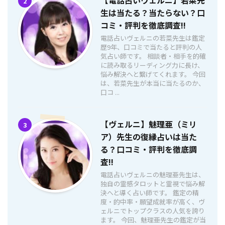
2
生は当たる？当たらない？口
コミ・評判を徹底調査!!
電話占いヴェルニの若菜先生は鑑定
歴9年、口コミで当たると評判の人
気占い師です。 相談者・相手を的確
に読み取るリーディング力に長け、
悩み解決へと繋げてくれます。 今回
は、若菜先生が本当に当たるのか、
口コ ...
【ヴェルニ】魅理亜（ミリ
3
ア）先生の復縁占いは当た
る？口コミ・評判を徹底調
査!!
電話占いヴェルニの魅理亜先生は、
独自の霊感タロットと霊視で悩み解
決へと導く占い師です。 鑑定の精
度・的中率・願望成就率が高く、ヴ
ェルニでトップクラスの人気を誇り
ます。 今回、魅理亜先生の鑑定が当