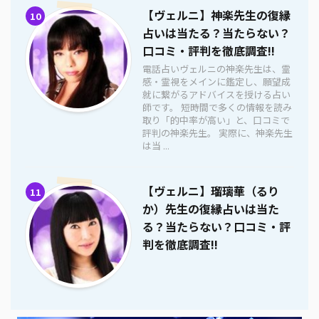
【ヴェルニ】神楽先生の復縁
10
占いは当たる？当たらない？
口コミ・評判を徹底調査!!
電話占いヴェルニの神楽先生は、霊
感・霊視をメインに鑑定し、願望成
就に繋がるアドバイスを授ける占い
師です。 短時間で多くの情報を読み
取り「的中率が高い」と、口コミで
評判の神楽先生。 実際に、神楽先生
は当 ...
【ヴェルニ】瑠璃華（るり
11
か）先生の復縁占いは当た
る？当たらない？口コミ・評
判を徹底調査!!