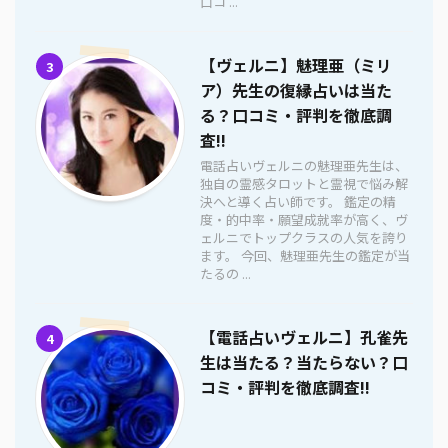
口コ ...
【ヴェルニ】魅理亜（ミリ
3
ア）先生の復縁占いは当た
る？口コミ・評判を徹底調
査!!
電話占いヴェルニの魅理亜先生は、
独自の霊感タロットと霊視で悩み解
決へと導く占い師です。 鑑定の精
度・的中率・願望成就率が高く、ヴ
ェルニでトップクラスの人気を誇り
ます。 今回、魅理亜先生の鑑定が当
たるの ...
【電話占いヴェルニ】孔雀先
4
生は当たる？当たらない？口
コミ・評判を徹底調査!!