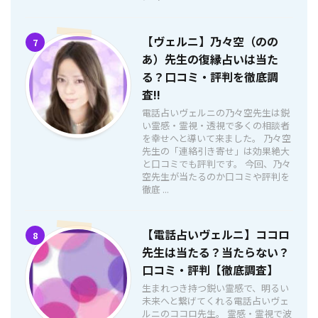
【ヴェルニ】乃々空（のの
7
あ）先生の復縁占いは当た
る？口コミ・評判を徹底調
査!!
電話占いヴェルニの乃々空先生は鋭
い霊感・霊視・透視で多くの相談者
を幸せへと導いて来ました。 乃々空
先生の「連絡引き寄せ」は効果絶大
と口コミでも評判です。 今回、乃々
空先生が当たるのか口コミや評判を
徹底 ...
【電話占いヴェルニ】ココロ
8
先生は当たる？当たらない？
口コミ・評判【徹底調査】
生まれつき持つ鋭い霊感で、明るい
未来へと繋げてくれる電話占いヴェ
ルニのココロ先生。 霊感・霊視で波