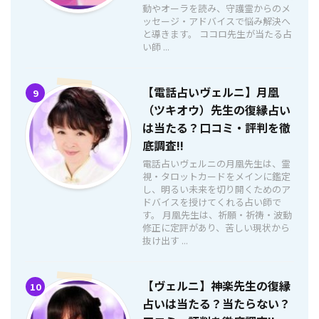
動やオーラを読み、守護霊からのメ
ッセージ・アドバイスで悩み解決へ
と導きます。 ココロ先生が当たる占
い師 ...
【電話占いヴェルニ】月凰
9
（ツキオウ）先生の復縁占い
は当たる？口コミ・評判を徹
底調査!!
電話占いヴェルニの月凰先生は、霊
視・タロットカードをメインに鑑定
し、明るい未来を切り開くためのア
ドバイスを授けてくれる占い師で
す。 月凰先生は、祈願・祈祷・波動
修正に定評があり、苦しい現状から
抜け出す ...
【ヴェルニ】神楽先生の復縁
10
占いは当たる？当たらない？