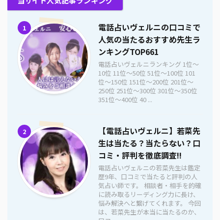
当サイト人気記事ランキング
電話占いヴェルニの口コミで
1
人気の当たるおすすめ先生ラ
ンキングTOP661
電話占いヴェルニランキング 1位〜
10位 11位〜50位 51位〜100位 101
位〜150位 151位〜200位 201位〜
250位 251位〜300位 301位〜350位
351位〜400位 40 ...
【電話占いヴェルニ】若菜先
2
生は当たる？当たらない？口
コミ・評判を徹底調査!!
電話占いヴェルニの若菜先生は鑑定
歴9年、口コミで当たると評判の人
気占い師です。 相談者・相手を的確
に読み取るリーディング力に長け、
悩み解決へと繋げてくれます。 今回
は、若菜先生が本当に当たるのか、