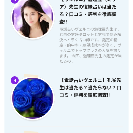
ア）先生の復縁占いは当た
る？口コミ・評判を徹底調
査!!
電話占いヴェルニの魅理亜先生は、
独自の霊感タロットと霊視で悩み解
決へと導く占い師です。 鑑定の精
度・的中率・願望成就率が高く、ヴ
ェルニでトップクラスの人気を誇り
ます。 今回、魅理亜先生の鑑定が当
たるの ...
【電話占いヴェルニ】孔雀先
4
生は当たる？当たらない？口
コミ・評判を徹底調査!!