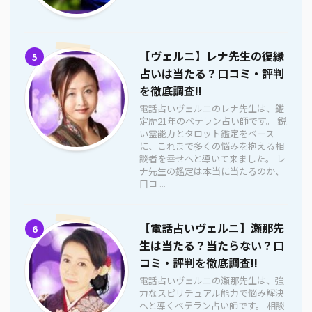
【ヴェルニ】レナ先生の復縁
5
占いは当たる？口コミ・評判
を徹底調査!!
電話占いヴェルニのレナ先生は、鑑
定歴21年のベテラン占い師です。 鋭
い霊能力とタロット鑑定をベース
に、これまで多くの悩みを抱える相
談者を幸せへと導いて来ました。 レ
ナ先生の鑑定は本当に当たるのか、
口コ ...
【電話占いヴェルニ】瀬那先
6
生は当たる？当たらない？口
コミ・評判を徹底調査!!
電話占いヴェルニの瀬那先生は、強
力なスピリチュアル能力で悩み解決
へと導くベテラン占い師です。 相談