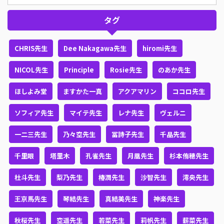
タグ
CHRIS先生
Dee Nakagawa先生
hiromi先生
NICOL先生
Principle
Rosie先生
のあか先生
ほしよみ堂
ますかた一真
アクアマリン
ココロ先生
ソフィア先生
マイテ先生
レナ先生
ヴェルニ
一二三先生
乃々空先生
冨詩子先生
千晶先生
千里眼
塔里木
孔雀先生
月凰先生
杉本侑穂先生
杜斗先生
梨乃先生
椿潤先生
沙智先生
澪央先生
王京馬先生
琴結先生
真結美先生
神楽先生
秋桜先生
空遥先生
若菜先生
莉帆先生
薪菜先生