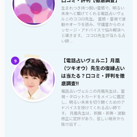
生まれつき持つ鋭い霊感で、明るい
未来へと繋げてくれる電話占いヴェ
ルニのココロ先生。 霊感・霊視で波
動やオーラを読み、守護霊からのメ
ッセージ・アドバイスで悩み解決へ
と導きます。 ココロ先生が当たる占
い師 ...
【電話占いヴェルニ】月凰
9
（ツキオウ）先生の復縁占い
は当たる？口コミ・評判を徹
底調査!!
電話占いヴェルニの月凰先生は、霊
視・タロットカードをメインに鑑定
し、明るい未来を切り開くためのア
ドバイスを授けてくれる占い師で
す。 月凰先生は、祈願・祈祷・波動
修正に定評があり、苦しい現状から
抜け出す ...