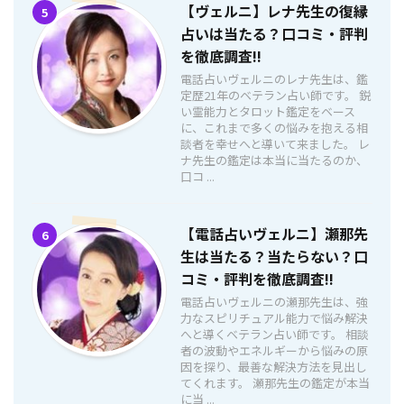
【ヴェルニ】レナ先生の復縁
5
占いは当たる？口コミ・評判
を徹底調査!!
電話占いヴェルニのレナ先生は、鑑
定歴21年のベテラン占い師です。 鋭
い霊能力とタロット鑑定をベース
に、これまで多くの悩みを抱える相
談者を幸せへと導いて来ました。 レ
ナ先生の鑑定は本当に当たるのか、
口コ ...
【電話占いヴェルニ】瀬那先
6
生は当たる？当たらない？口
コミ・評判を徹底調査!!
電話占いヴェルニの瀬那先生は、強
力なスピリチュアル能力で悩み解決
へと導くベテラン占い師です。 相談
者の波動やエネルギーから悩みの原
因を探り、最善な解決方法を見出し
てくれます。 瀬那先生の鑑定が本当
に当 ...