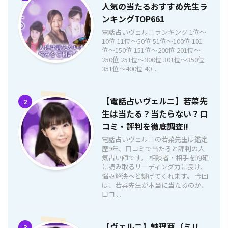
人気の当たるおすすめ先生ラ
ンキングTOP661
電話占いヴェルニランキング 1位〜
10位 11位〜50位 51位〜100位 101
位〜150位 151位〜200位 201位〜
250位 251位〜300位 301位〜350位
351位〜400位 40 ...
【電話占いヴェルニ】若菜先
2
生は当たる？当たらない？口
コミ・評判を徹底調査!!
電話占いヴェルニの若菜先生は鑑定
歴9年、口コミで当たると評判の人
気占い師です。 相談者・相手を的確
に読み取るリーディング力に長け、
悩み解決へと繋げてくれます。 今回
は、若菜先生が本当に当たるのか、
口コ ...
【ヴェルニ】魅理亜（ミリ
3