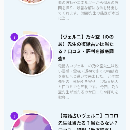
者の波動やエネルギーから悩みの原
因を探り、最善な解決方法を見出し
てくれます。 瀬那先生の鑑定が本当
に当 ...
【ヴェルニ】乃々空（のの
7
あ）先生の復縁占いは当た
る？口コミ・評判を徹底調
査!!
電話占いヴェルニの乃々空先生は鋭
い霊感・霊視・透視で多くの相談者
を幸せへと導いて来ました。 乃々空
先生の「連絡引き寄せ」は効果絶大
と口コミでも評判です。 今回、乃々
空先生が当たるのか口コミや評判を
徹底 ...
【電話占いヴェルニ】ココロ
8
先生は当たる？当たらない？
口コミ・評判【徹底調査】