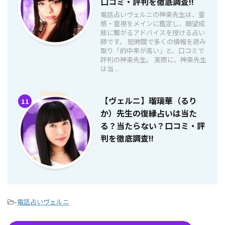
口コミ・評判を徹底調査!!
電話占いヴェルニの神楽先生は、霊
感・霊視をメインに鑑定し、願望成
就に繋がるアドバイスを授ける占い
師です。 短時間で多くの情報を読み
取り「的中率が高い」と、口コミで
評判の神楽先生。 実際に、神楽先生
は当 ...
【ヴェルニ】瑠璃華（るり
11
か）先生の復縁占いは当た
る？当たらない？口コミ・評
判を徹底調査!!
-
電話占いヴェルニ