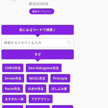
2022/10/18
電話占いヴェルニ
気になるワードで検索♪
タグ
CHRIS先生
Dee Nakagawa先生
hiromi先生
NICOL先生
Principle
Rosie先生
のあか先生
ほしよみ堂
ますかた一真
アクアマリン