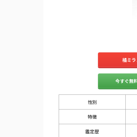
橘ミラ
今すぐ無料
性別
特徴
鑑定歴