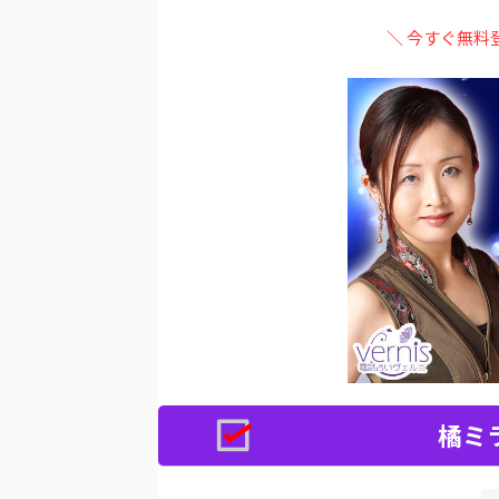
＼ 今すぐ無料
橘ミ