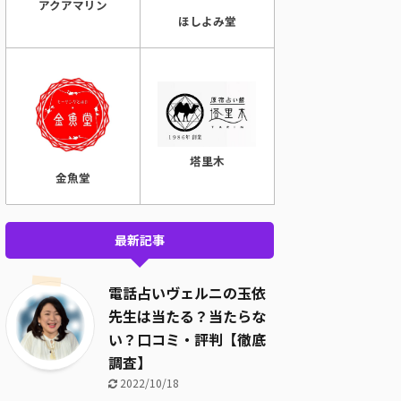
アクアマリン
ほしよみ堂
塔里木
金魚堂
最新記事
電話占いヴェルニの玉依
先生は当たる？当たらな
い？口コミ・評判【徹底
調査】
2022/10/18