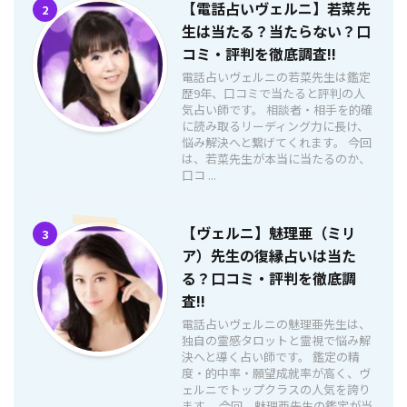
【電話占いヴェルニ】若菜先
2
生は当たる？当たらない？口
コミ・評判を徹底調査!!
電話占いヴェルニの若菜先生は鑑定
歴9年、口コミで当たると評判の人
気占い師です。 相談者・相手を的確
に読み取るリーディング力に長け、
悩み解決へと繋げてくれます。 今回
は、若菜先生が本当に当たるのか、
口コ ...
【ヴェルニ】魅理亜（ミリ
3
ア）先生の復縁占いは当た
る？口コミ・評判を徹底調
査!!
電話占いヴェルニの魅理亜先生は、
独自の霊感タロットと霊視で悩み解
決へと導く占い師です。 鑑定の精
度・的中率・願望成就率が高く、ヴ
ェルニでトップクラスの人気を誇り
ます。 今回、魅理亜先生の鑑定が当