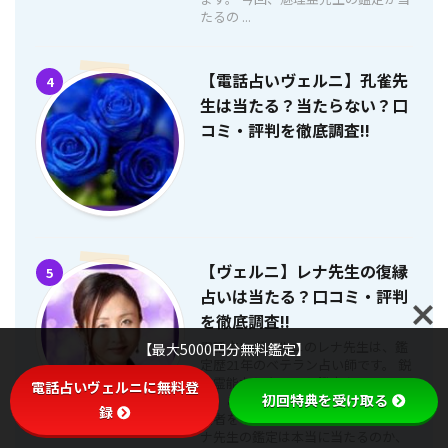
たるの ...
【電話占いヴェルニ】孔雀先
4
生は当たる？当たらない？口
コミ・評判を徹底調査!!
【ヴェルニ】レナ先生の復縁
5
占いは当たる？口コミ・評判
を徹底調査!!
電話占いヴェルニのレナ先生は、鑑
【最大5000円分無料鑑定】
定歴21年のベテラン占い師です。 鋭
い霊能力とタロット鑑定をベース
電話占いヴェルニに無料登
初回特典を受け取る
に、これまで多くの悩みを抱える相
録
談者を幸せへと導いて来ました。 レ
ナ先生の鑑定は本当に当たるのか、