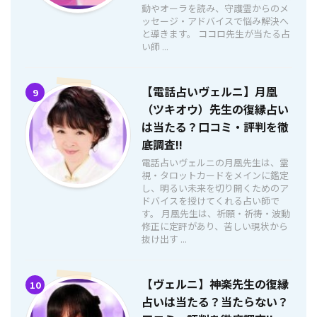
動やオーラを読み、守護霊からのメ
ッセージ・アドバイスで悩み解決へ
と導きます。 ココロ先生が当たる占
い師 ...
【電話占いヴェルニ】月凰
9
（ツキオウ）先生の復縁占い
は当たる？口コミ・評判を徹
底調査!!
電話占いヴェルニの月凰先生は、霊
視・タロットカードをメインに鑑定
し、明るい未来を切り開くためのア
ドバイスを授けてくれる占い師で
す。 月凰先生は、祈願・祈祷・波動
修正に定評があり、苦しい現状から
抜け出す ...
【ヴェルニ】神楽先生の復縁
10
占いは当たる？当たらない？