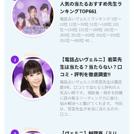
人気の当たるおすすめ先生ラ
ンキングTOP661
電話占いヴェルニランキング 1位〜
10位 11位〜50位 51位〜100位 101
位〜150位 151位〜200位 201位〜
250位 251位〜300位 301位〜350位
351位〜400位 40 ...
【電話占いヴェルニ】若菜先
2
生は当たる？当たらない？口
コミ・評判を徹底調査!!
電話占いヴェルニの若菜先生は鑑定
歴9年、口コミで当たると評判の人
気占い師です。 相談者・相手を的確
に読み取るリーディング力に長け、
悩み解決へと繋げてくれます。 今回
は、若菜先生が本当に当たるのか、
口コ ...
【ヴェルニ】魅理亜（ミリ
3