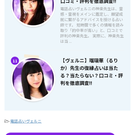
口コミ・評判を徹底調査!!
電話占いヴェルニの神楽先生は、霊
感・霊視をメインに鑑定し、願望成
就に繋がるアドバイスを授ける占い
師です。 短時間で多くの情報を読み
取り「的中率が高い」と、口コミで
評判の神楽先生。 実際に、神楽先生
は当 ...
【ヴェルニ】瑠璃華（るり
11
か）先生の復縁占いは当た
る？当たらない？口コミ・評
判を徹底調査!!
-
電話占いヴェルニ