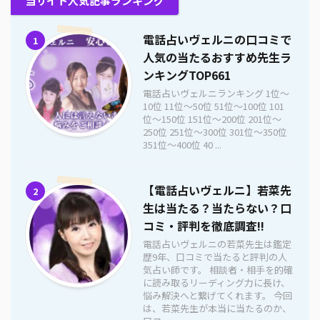
当サイト人気記事ランキング
電話占いヴェルニの口コミで
1
人気の当たるおすすめ先生ラ
ンキングTOP661
電話占いヴェルニランキング 1位〜
10位 11位〜50位 51位〜100位 101
位〜150位 151位〜200位 201位〜
250位 251位〜300位 301位〜350位
351位〜400位 40 ...
【電話占いヴェルニ】若菜先
2
生は当たる？当たらない？口
コミ・評判を徹底調査!!
電話占いヴェルニの若菜先生は鑑定
歴9年、口コミで当たると評判の人
気占い師です。 相談者・相手を的確
に読み取るリーディング力に長け、
悩み解決へと繋げてくれます。 今回
は、若菜先生が本当に当たるのか、