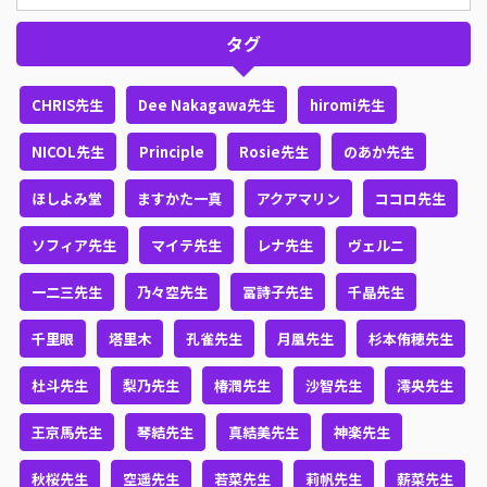
タグ
CHRIS先生
Dee Nakagawa先生
hiromi先生
NICOL先生
Principle
Rosie先生
のあか先生
ほしよみ堂
ますかた一真
アクアマリン
ココロ先生
ソフィア先生
マイテ先生
レナ先生
ヴェルニ
一二三先生
乃々空先生
冨詩子先生
千晶先生
千里眼
塔里木
孔雀先生
月凰先生
杉本侑穂先生
杜斗先生
梨乃先生
椿潤先生
沙智先生
澪央先生
王京馬先生
琴結先生
真結美先生
神楽先生
秋桜先生
空遥先生
若菜先生
莉帆先生
薪菜先生