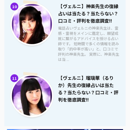
【ヴェルニ】神楽先生の復縁
10
占いは当たる？当たらない？
口コミ・評判を徹底調査!!
電話占いヴェルニの神楽先生は、霊
感・霊視をメインに鑑定し、願望成
就に繋がるアドバイスを授ける占い
師です。 短時間で多くの情報を読み
取り「的中率が高い」と、口コミで
評判の神楽先生。 実際に、神楽先生
は当 ...
【ヴェルニ】瑠璃華（るり
11
か）先生の復縁占いは当た
る？当たらない？口コミ・評
判を徹底調査!!