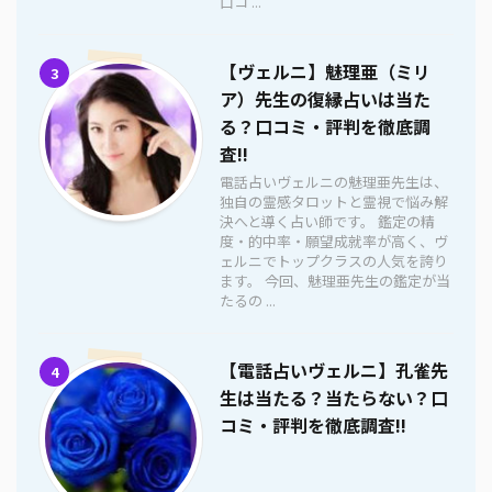
口コ ...
【ヴェルニ】魅理亜（ミリ
3
ア）先生の復縁占いは当た
る？口コミ・評判を徹底調
査!!
電話占いヴェルニの魅理亜先生は、
独自の霊感タロットと霊視で悩み解
決へと導く占い師です。 鑑定の精
度・的中率・願望成就率が高く、ヴ
ェルニでトップクラスの人気を誇り
ます。 今回、魅理亜先生の鑑定が当
たるの ...
【電話占いヴェルニ】孔雀先
4
生は当たる？当たらない？口
コミ・評判を徹底調査!!