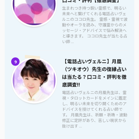
生まれつき持つ鋭い霊感で、明るい
未来へと繋げてくれる電話占いヴェ
ルニのココロ先生。 霊感・霊視で波
動やオーラを読み、守護霊からのメ
ッセージ・アドバイスで悩み解決へ
と導きます。 ココロ先生が当たる占
い師 ...
【電話占いヴェルニ】月凰
9
（ツキオウ）先生の復縁占い
は当たる？口コミ・評判を徹
底調査!!
電話占いヴェルニの月凰先生は、霊
視・タロットカードをメインに鑑定
し、明るい未来を切り開くためのア
ドバイスを授けてくれる占い師で
す。 月凰先生は、祈願・祈祷・波動
修正に定評があり、苦しい現状から
抜け出す ...