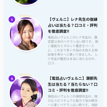
【ヴェルニ】レナ先生の復縁
5
占いは当たる？口コミ・評判
を徹底調査!!
電話占いヴェルニのレナ先生は、鑑
定歴21年のベテラン占い師です。 鋭
い霊能力とタロット鑑定をベース
に、これまで多くの悩みを抱える相
談者を幸せへと導いて来ました。 レ
ナ先生の鑑定は本当に当たるのか、
口コ ...
【電話占いヴェルニ】瀬那先
6
生は当たる？当たらない？口
コミ・評判を徹底調査!!
電話占いヴェルニの瀬那先生は、強
力なスピリチュアル能力で悩み解決
へと導くベテラン占い師です。 相談