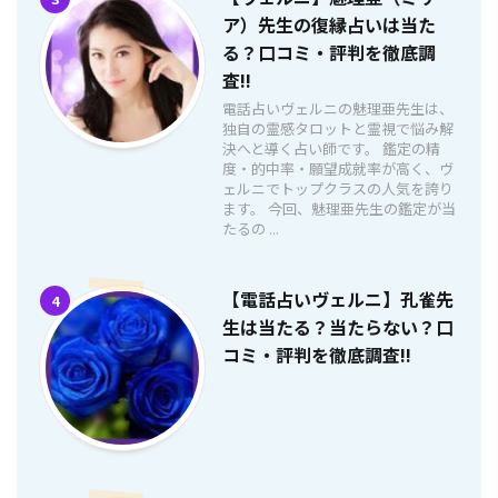
ア）先生の復縁占いは当た
る？口コミ・評判を徹底調
査!!
電話占いヴェルニの魅理亜先生は、
独自の霊感タロットと霊視で悩み解
決へと導く占い師です。 鑑定の精
度・的中率・願望成就率が高く、ヴ
ェルニでトップクラスの人気を誇り
ます。 今回、魅理亜先生の鑑定が当
たるの ...
【電話占いヴェルニ】孔雀先
4
生は当たる？当たらない？口
コミ・評判を徹底調査!!