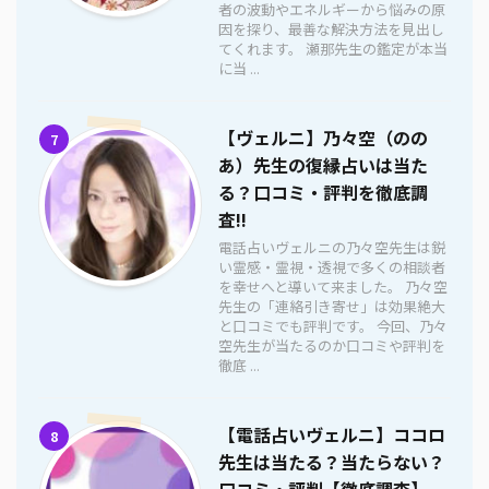
者の波動やエネルギーから悩みの原
因を探り、最善な解決方法を見出し
てくれます。 瀬那先生の鑑定が本当
に当 ...
【ヴェルニ】乃々空（のの
7
あ）先生の復縁占いは当た
る？口コミ・評判を徹底調
査!!
電話占いヴェルニの乃々空先生は鋭
い霊感・霊視・透視で多くの相談者
を幸せへと導いて来ました。 乃々空
先生の「連絡引き寄せ」は効果絶大
と口コミでも評判です。 今回、乃々
空先生が当たるのか口コミや評判を
徹底 ...
【電話占いヴェルニ】ココロ
8
先生は当たる？当たらない？
口コミ・評判【徹底調査】