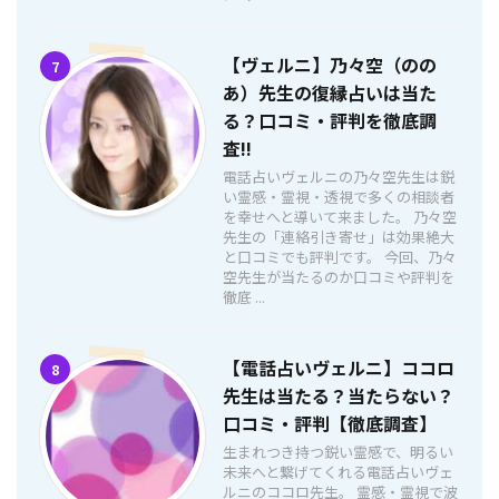
【ヴェルニ】乃々空（のの
7
あ）先生の復縁占いは当た
る？口コミ・評判を徹底調
査!!
電話占いヴェルニの乃々空先生は鋭
い霊感・霊視・透視で多くの相談者
を幸せへと導いて来ました。 乃々空
先生の「連絡引き寄せ」は効果絶大
と口コミでも評判です。 今回、乃々
空先生が当たるのか口コミや評判を
徹底 ...
【電話占いヴェルニ】ココロ
8
先生は当たる？当たらない？
口コミ・評判【徹底調査】
生まれつき持つ鋭い霊感で、明るい
未来へと繋げてくれる電話占いヴェ
ルニのココロ先生。 霊感・霊視で波