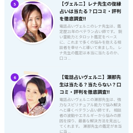
【ヴェルニ】レナ先生の復縁
5
占いは当たる？口コミ・評判
を徹底調査!!
電話占いヴェルニのレナ先生は、鑑
定歴21年のベテラン占い師です。 鋭
い霊能力とタロット鑑定をベース
に、これまで多くの悩みを抱える相
談者を幸せへと導いて来ました。 レ
ナ先生の鑑定は本当に当たるのか、
口コ ...
【電話占いヴェルニ】瀬那先
6
生は当たる？当たらない？口
コミ・評判を徹底調査!!
電話占いヴェルニの瀬那先生は、強
力なスピリチュアル能力で悩み解決
へと導くベテラン占い師です。 相談
者の波動やエネルギーから悩みの原
因を探り、最善な解決方法を見出し
てくれます。 瀬那先生の鑑定が本当
に当 ...