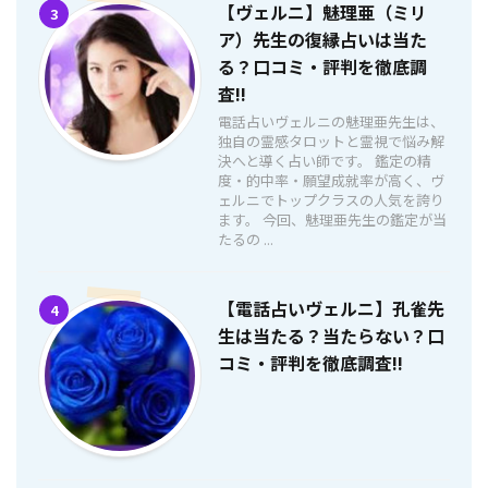
【ヴェルニ】魅理亜（ミリ
3
ア）先生の復縁占いは当た
る？口コミ・評判を徹底調
査!!
電話占いヴェルニの魅理亜先生は、
独自の霊感タロットと霊視で悩み解
決へと導く占い師です。 鑑定の精
度・的中率・願望成就率が高く、ヴ
ェルニでトップクラスの人気を誇り
ます。 今回、魅理亜先生の鑑定が当
たるの ...
【電話占いヴェルニ】孔雀先
4
生は当たる？当たらない？口
コミ・評判を徹底調査!!