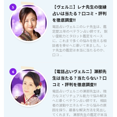
【ヴェルニ】レナ先生の復縁
5
占いは当たる？口コミ・評判
を徹底調査!!
電話占いヴェルニのレナ先生は、鑑
定歴21年のベテラン占い師です。 鋭
い霊能力とタロット鑑定をベース
に、これまで多くの悩みを抱える相
談者を幸せへと導いて来ました。 レ
ナ先生の鑑定は本当に当たるのか、
口コ ...
【電話占いヴェルニ】瀬那先
6
生は当たる？当たらない？口
コミ・評判を徹底調査!!
電話占いヴェルニの瀬那先生は、強
力なスピリチュアル能力で悩み解決
へと導くベテラン占い師です。 相談
者の波動やエネルギーから悩みの原
因を探り、最善な解決方法を見出し
てくれます。 瀬那先生の鑑定が本当