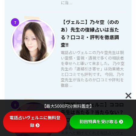
に当 ...
【ヴェルニ】乃々空（のの
7
あ）先生の復縁占いは当た
る？口コミ・評判を徹底調
査!!
電話占いヴェルニの乃々空先生は鋭
い霊感・霊視・透視で多くの相談者
を幸せへと導いて来ました。 乃々空
先生の「連絡引き寄せ」は効果絶大
と口コミでも評判です。 今回、乃々
空先生が当たるのか口コミや評判を
徹底 ...
【電話占いヴェルニ】ココロ
8
【最大5000円分無料鑑定】
先生は当たる？当たらない？
電話占いヴェルニに無料登
口コミ・評判【徹底調査】
初回特典を受け取る
録
生まれつき持つ鋭い霊感で、明るい
未来へと繋げてくれる電話占いヴェ