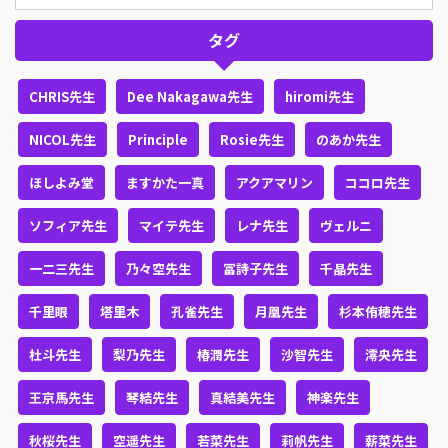
タグ
CHRIS先生
Dee Nakagawa先生
hiromi先生
NICOL先生
Principle
Rosie先生
のあか先生
ほしよみ堂
ますかた一真
アクアマリン
ココロ先生
ソフィア先生
マイテ先生
レナ先生
ヴェルニ
一二三先生
乃々空先生
冨詩子先生
千晶先生
千里眼
塔里木
孔雀先生
月凰先生
杉本侑穂先生
杜斗先生
梨乃先生
椿潤先生
沙智先生
澪央先生
王京馬先生
琴結先生
真結美先生
神楽先生
秋桜先生
空遥先生
若菜先生
莉帆先生
薪菜先生