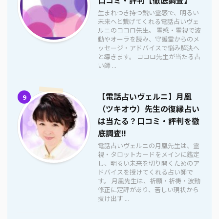
生まれつき持つ鋭い霊感で、明るい
未来へと繋げてくれる電話占いヴェ
ルニのココロ先生。 霊感・霊視で波
動やオーラを読み、守護霊からのメ
ッセージ・アドバイスで悩み解決へ
と導きます。 ココロ先生が当たる占
い師 ...
【電話占いヴェルニ】月凰
9
（ツキオウ）先生の復縁占い
は当たる？口コミ・評判を徹
底調査!!
電話占いヴェルニの月凰先生は、霊
視・タロットカードをメインに鑑定
し、明るい未来を切り開くためのア
ドバイスを授けてくれる占い師で
す。 月凰先生は、祈願・祈祷・波動
修正に定評があり、苦しい現状から
抜け出す ...