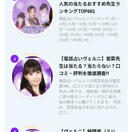
人気の当たるおすすめ先生ラ
ンキングTOP661
電話占いヴェルニランキング 1位〜
10位 11位〜50位 51位〜100位 101
位〜150位 151位〜200位 201位〜
250位 251位〜300位 301位〜350位
351位〜400位 40 ...
【電話占いヴェルニ】若菜先
2
生は当たる？当たらない？口
コミ・評判を徹底調査!!
電話占いヴェルニの若菜先生は鑑定
歴9年、口コミで当たると評判の人
気占い師です。 相談者・相手を的確
に読み取るリーディング力に長け、
悩み解決へと繋げてくれます。 今回
は、若菜先生が本当に当たるのか、
口コ ...
【ヴェルニ】魅理亜（ミリ
3