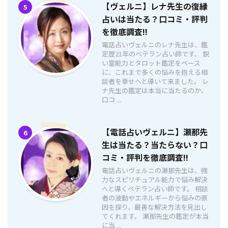
【ヴェルニ】レナ先生の復縁
5
占いは当たる？口コミ・評判
を徹底調査!!
電話占いヴェルニのレナ先生は、鑑
定歴21年のベテラン占い師です。 鋭
い霊能力とタロット鑑定をベース
に、これまで多くの悩みを抱える相
談者を幸せへと導いて来ました。 レ
ナ先生の鑑定は本当に当たるのか、
口コ ...
【電話占いヴェルニ】瀬那先
6
生は当たる？当たらない？口
コミ・評判を徹底調査!!
電話占いヴェルニの瀬那先生は、強
力なスピリチュアル能力で悩み解決
へと導くベテラン占い師です。 相談
者の波動やエネルギーから悩みの原
因を探り、最善な解決方法を見出し
てくれます。 瀬那先生の鑑定が本当
に当 ...