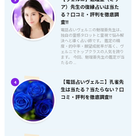
ア）先生の復縁占いは当た
る？口コミ・評判を徹底調
査!!
電話占いヴェルニの魅理亜先生は、
独自の霊感タロットと霊視で悩み解
決へと導く占い師です。 鑑定の精
度・的中率・願望成就率が高く、ヴ
ェルニでトップクラスの人気を誇り
ます。 今回、魅理亜先生の鑑定が当
たるの ...
【電話占いヴェルニ】孔雀先
4
生は当たる？当たらない？口
コミ・評判を徹底調査!!