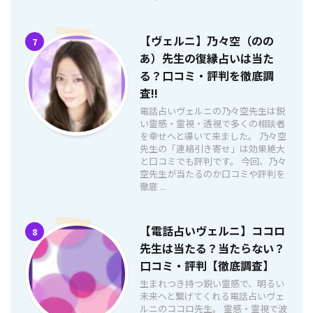
【ヴェルニ】乃々空（のの
7
あ）先生の復縁占いは当た
る？口コミ・評判を徹底調
査!!
電話占いヴェルニの乃々空先生は鋭
い霊感・霊視・透視で多くの相談者
を幸せへと導いて来ました。 乃々空
先生の「連絡引き寄せ」は効果絶大
と口コミでも評判です。 今回、乃々
空先生が当たるのか口コミや評判を
徹底 ...
【電話占いヴェルニ】ココロ
8
先生は当たる？当たらない？
口コミ・評判【徹底調査】
生まれつき持つ鋭い霊感で、明るい
未来へと繋げてくれる電話占いヴェ
ルニのココロ先生。 霊感・霊視で波