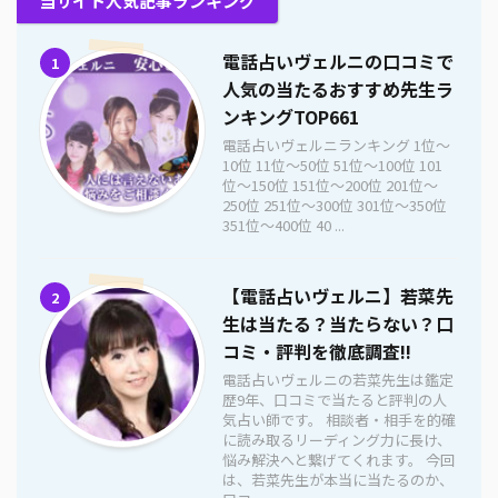
当サイト人気記事ランキング
電話占いヴェルニの口コミで
1
人気の当たるおすすめ先生ラ
ンキングTOP661
電話占いヴェルニランキング 1位〜
10位 11位〜50位 51位〜100位 101
位〜150位 151位〜200位 201位〜
250位 251位〜300位 301位〜350位
351位〜400位 40 ...
【電話占いヴェルニ】若菜先
2
生は当たる？当たらない？口
コミ・評判を徹底調査!!
電話占いヴェルニの若菜先生は鑑定
歴9年、口コミで当たると評判の人
気占い師です。 相談者・相手を的確
に読み取るリーディング力に長け、
悩み解決へと繋げてくれます。 今回
は、若菜先生が本当に当たるのか、