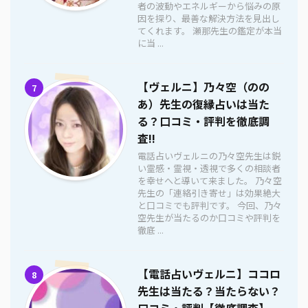
者の波動やエネルギーから悩みの原
因を探り、最善な解決方法を見出し
てくれます。 瀬那先生の鑑定が本当
に当 ...
【ヴェルニ】乃々空（のの
7
あ）先生の復縁占いは当た
る？口コミ・評判を徹底調
査!!
電話占いヴェルニの乃々空先生は鋭
い霊感・霊視・透視で多くの相談者
を幸せへと導いて来ました。 乃々空
先生の「連絡引き寄せ」は効果絶大
と口コミでも評判です。 今回、乃々
空先生が当たるのか口コミや評判を
徹底 ...
【電話占いヴェルニ】ココロ
8
先生は当たる？当たらない？
口コミ・評判【徹底調査】