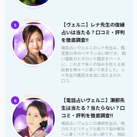
【ヴェルニ】レナ先生の復縁
5
占いは当たる？口コミ・評判
を徹底調査!!
電話占いヴェルニのレナ先生は、鑑
定歴21年のベテラン占い師です。 鋭
い霊能力とタロット鑑定をベース
に、これまで多くの悩みを抱える相
談者を幸せへと導いて来ました。 レ
ナ先生の鑑定は本当に当たるのか、
口コ ...
【電話占いヴェルニ】瀬那先
6
生は当たる？当たらない？口
コミ・評判を徹底調査!!
電話占いヴェルニの瀬那先生は、強
力なスピリチュアル能力で悩み解決
へと導くベテラン占い師です。 相談