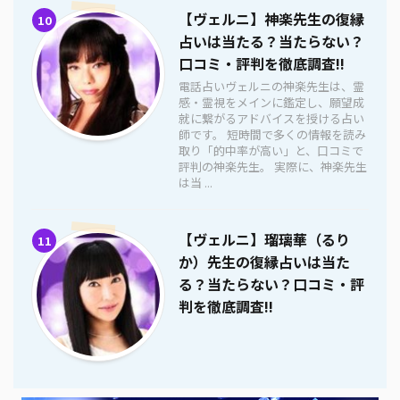
【ヴェルニ】神楽先生の復縁
10
占いは当たる？当たらない？
口コミ・評判を徹底調査!!
電話占いヴェルニの神楽先生は、霊
感・霊視をメインに鑑定し、願望成
就に繋がるアドバイスを授ける占い
師です。 短時間で多くの情報を読み
取り「的中率が高い」と、口コミで
評判の神楽先生。 実際に、神楽先生
は当 ...
【ヴェルニ】瑠璃華（るり
11
か）先生の復縁占いは当た
る？当たらない？口コミ・評
判を徹底調査!!