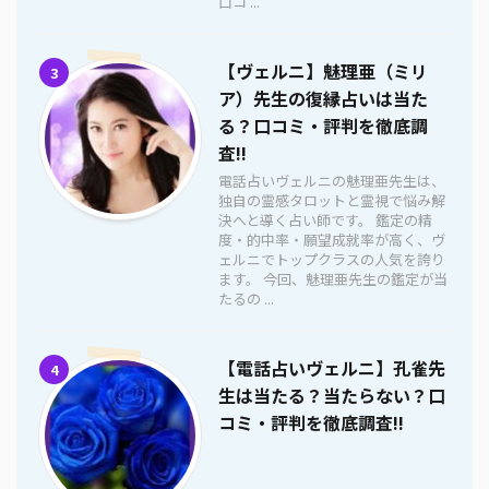
口コ ...
【ヴェルニ】魅理亜（ミリ
3
ア）先生の復縁占いは当た
る？口コミ・評判を徹底調
査!!
電話占いヴェルニの魅理亜先生は、
独自の霊感タロットと霊視で悩み解
決へと導く占い師です。 鑑定の精
度・的中率・願望成就率が高く、ヴ
ェルニでトップクラスの人気を誇り
ます。 今回、魅理亜先生の鑑定が当
たるの ...
【電話占いヴェルニ】孔雀先
4
生は当たる？当たらない？口
コミ・評判を徹底調査!!