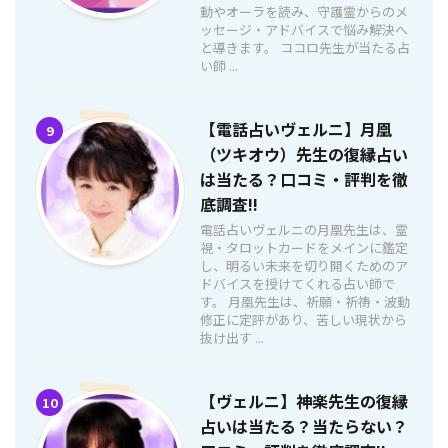
動やオーラを読み、守護霊からのメ
ッセージ・アドバイスで悩み解決へ
と導きます。 ココロ先生が当たる占
い師 ...
【電話占いヴェルニ】月凰
9
（ツキオウ）先生の復縁占い
は当たる？口コミ・評判を徹
底調査!!
電話占いヴェルニの月凰先生は、霊
視・タロットカードをメインに鑑定
し、明るい未来を切り開くためのア
ドバイスを授けてくれる占い師で
す。 月凰先生は、祈願・祈祷・波動
修正に定評があり、苦しい現状から
抜け出す ...
【ヴェルニ】神楽先生の復縁
10
占いは当たる？当たらない？