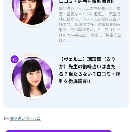
口コミ・評判を徹底調査!!
電話占いヴェルニの神楽先生は、霊
感・霊視をメインに鑑定し、願望成
就に繋がるアドバイスを授ける占い
師です。 短時間で多くの情報を読み
取り「的中率が高い」と、口コミで
評判の神楽先生。 実際に、神楽先生
は当 ...
【ヴェルニ】瑠璃華（るり
11
か）先生の復縁占いは当た
る？当たらない？口コミ・評
判を徹底調査!!
-
電話占いヴェルニ