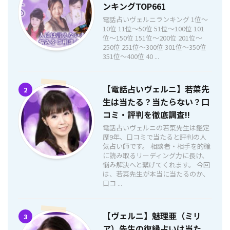
ンキングTOP661
電話占いヴェルニランキング 1位〜
10位 11位〜50位 51位〜100位 101
位〜150位 151位〜200位 201位〜
250位 251位〜300位 301位〜350位
351位〜400位 40 ...
【電話占いヴェルニ】若菜先
2
生は当たる？当たらない？口
コミ・評判を徹底調査!!
電話占いヴェルニの若菜先生は鑑定
歴9年、口コミで当たると評判の人
気占い師です。 相談者・相手を的確
に読み取るリーディング力に長け、
悩み解決へと繋げてくれます。 今回
は、若菜先生が本当に当たるのか、
口コ ...
【ヴェルニ】魅理亜（ミリ
3
ア）先生の復縁占いは当た