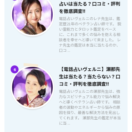
占いは当たる？口コミ・評判
を徹底調査!!
電話占いヴェルニのレナ先生は、鑑
定歴21年のベテラン占い師です。 鋭
い霊能力とタロット鑑定をベース
に、これまで多くの悩みを抱える相
談者を幸せへと導いて来ました。 レ
ナ先生の鑑定は本当に当たるのか、
口コ ...
【電話占いヴェルニ】瀬那先
6
生は当たる？当たらない？口
コミ・評判を徹底調査!!
電話占いヴェルニの瀬那先生は、強
力なスピリチュアル能力で悩み解決
へと導くベテラン占い師です。 相談
者の波動やエネルギーから悩みの原
因を探り、最善な解決方法を見出し
てくれます。 瀬那先生の鑑定が本当
に当 ...