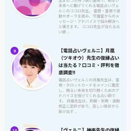
生まれつき持つ鋭い霊感で、明るい
未来へと繋げてくれる電話占いヴェ
ルニのココロ先生。 霊感・霊視で波
動やオーラを読み、守護霊からのメ
ッセージ・アドバイスで悩み解決へ
と導きます。 ココロ先生が当たる占
い師 ...
【電話占いヴェルニ】月凰
9
（ツキオウ）先生の復縁占い
は当たる？口コミ・評判を徹
底調査!!
電話占いヴェルニの月凰先生は、霊
視・タロットカードをメインに鑑定
し、明るい未来を切り開くためのア
ドバイスを授けてくれる占い師で
す。 月凰先生は、祈願・祈祷・波動
修正に定評があり、苦しい現状から
抜け出す ...
【ヴェルニ】神楽先生の復縁
10