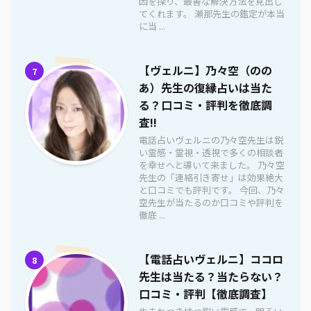
因を探り、最善な解決方法を見出し
てくれます。 瀬那先生の鑑定が本当
に当 ...
【ヴェルニ】乃々空（のの
7
あ）先生の復縁占いは当た
る？口コミ・評判を徹底調
査!!
電話占いヴェルニの乃々空先生は鋭
い霊感・霊視・透視で多くの相談者
を幸せへと導いて来ました。 乃々空
先生の「連絡引き寄せ」は効果絶大
と口コミでも評判です。 今回、乃々
空先生が当たるのか口コミや評判を
徹底 ...
【電話占いヴェルニ】ココロ
8
先生は当たる？当たらない？
口コミ・評判【徹底調査】