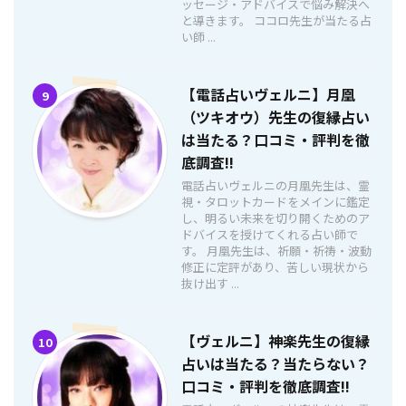
ッセージ・アドバイスで悩み解決へ
と導きます。 ココロ先生が当たる占
い師 ...
【電話占いヴェルニ】月凰
9
（ツキオウ）先生の復縁占い
は当たる？口コミ・評判を徹
底調査!!
電話占いヴェルニの月凰先生は、霊
視・タロットカードをメインに鑑定
し、明るい未来を切り開くためのア
ドバイスを授けてくれる占い師で
す。 月凰先生は、祈願・祈祷・波動
修正に定評があり、苦しい現状から
抜け出す ...
【ヴェルニ】神楽先生の復縁
10
占いは当たる？当たらない？
口コミ・評判を徹底調査!!