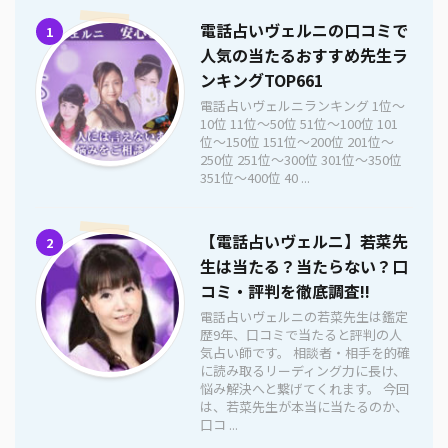
電話占いヴェルニの口コミで
1
人気の当たるおすすめ先生ラ
ンキングTOP661
電話占いヴェルニランキング 1位〜
10位 11位〜50位 51位〜100位 101
位〜150位 151位〜200位 201位〜
250位 251位〜300位 301位〜350位
351位〜400位 40 ...
【電話占いヴェルニ】若菜先
2
生は当たる？当たらない？口
コミ・評判を徹底調査!!
電話占いヴェルニの若菜先生は鑑定
歴9年、口コミで当たると評判の人
気占い師です。 相談者・相手を的確
に読み取るリーディング力に長け、
悩み解決へと繋げてくれます。 今回
は、若菜先生が本当に当たるのか、
口コ ...