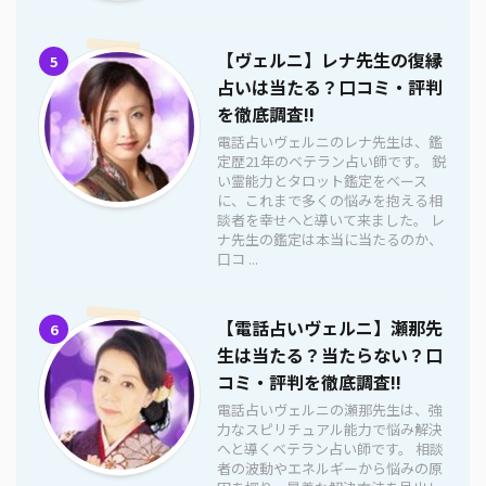
【ヴェルニ】レナ先生の復縁
5
占いは当たる？口コミ・評判
を徹底調査!!
電話占いヴェルニのレナ先生は、鑑
定歴21年のベテラン占い師です。 鋭
い霊能力とタロット鑑定をベース
に、これまで多くの悩みを抱える相
談者を幸せへと導いて来ました。 レ
ナ先生の鑑定は本当に当たるのか、
口コ ...
【電話占いヴェルニ】瀬那先
6
生は当たる？当たらない？口
コミ・評判を徹底調査!!
電話占いヴェルニの瀬那先生は、強
力なスピリチュアル能力で悩み解決
へと導くベテラン占い師です。 相談
者の波動やエネルギーから悩みの原