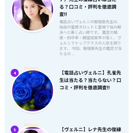
る？口コミ・評判を徹底調
査!!
電話占いヴェルニの魅理亜先生は、
独自の霊感タロットと霊視で悩み解
決へと導く占い師です。 鑑定の精
度・的中率・願望成就率が高く、ヴ
ェルニでトップクラスの人気を誇り
ます。 今回、魅理亜先生の鑑定が当
たるの ...
【電話占いヴェルニ】孔雀先
4
生は当たる？当たらない？口
コミ・評判を徹底調査!!
【ヴェルニ】レナ先生の復縁
5