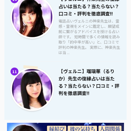
占いは当たる？当たらない？
口コミ・評判を徹底調査!!
電話占いヴェルニの神楽先生は、霊
感・霊視をメインに鑑定し、願望成
就に繋がるアドバイスを授ける占い
師です。 短時間で多くの情報を読み
取り「的中率が高い」と、口コミで
評判の神楽先生。 実際に、神楽先生
は当 ...
【ヴェルニ】瑠璃華（るり
11
か）先生の復縁占いは当た
る？当たらない？口コミ・評
判を徹底調査!!