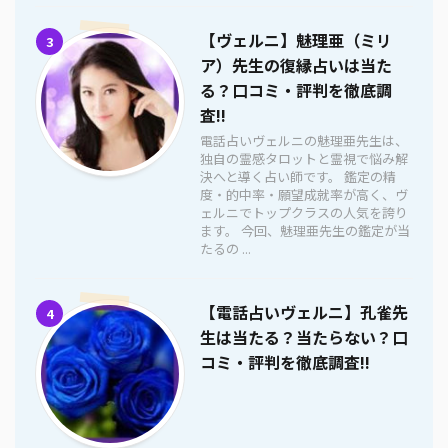
【ヴェルニ】魅理亜（ミリ
3
ア）先生の復縁占いは当た
る？口コミ・評判を徹底調
査!!
電話占いヴェルニの魅理亜先生は、
独自の霊感タロットと霊視で悩み解
決へと導く占い師です。 鑑定の精
度・的中率・願望成就率が高く、ヴ
ェルニでトップクラスの人気を誇り
ます。 今回、魅理亜先生の鑑定が当
たるの ...
【電話占いヴェルニ】孔雀先
4
生は当たる？当たらない？口
コミ・評判を徹底調査!!