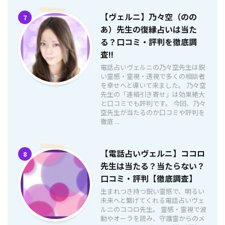
【ヴェルニ】乃々空（のの
7
あ）先生の復縁占いは当た
る？口コミ・評判を徹底調
査!!
電話占いヴェルニの乃々空先生は鋭
い霊感・霊視・透視で多くの相談者
を幸せへと導いて来ました。 乃々空
先生の「連絡引き寄せ」は効果絶大
と口コミでも評判です。 今回、乃々
空先生が当たるのか口コミや評判を
徹底 ...
【電話占いヴェルニ】ココロ
8
先生は当たる？当たらない？
口コミ・評判【徹底調査】
生まれつき持つ鋭い霊感で、明るい
未来へと繋げてくれる電話占いヴェ
ルニのココロ先生。 霊感・霊視で波
動やオーラを読み、守護霊からのメ