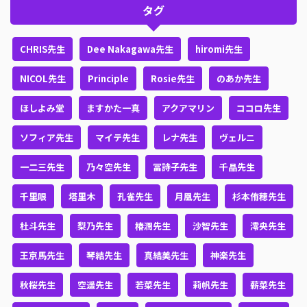
タグ
CHRIS先生
Dee Nakagawa先生
hiromi先生
NICOL先生
Principle
Rosie先生
のあか先生
ほしよみ堂
ますかた一真
アクアマリン
ココロ先生
ソフィア先生
マイテ先生
レナ先生
ヴェルニ
一二三先生
乃々空先生
冨詩子先生
千晶先生
千里眼
塔里木
孔雀先生
月凰先生
杉本侑穂先生
杜斗先生
梨乃先生
椿潤先生
沙智先生
澪央先生
王京馬先生
琴結先生
真結美先生
神楽先生
秋桜先生
空遥先生
若菜先生
莉帆先生
薪菜先生