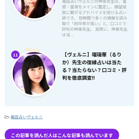
電話占いヴェルニの神楽先生は、霊
感・霊視をメインに鑑定し、願望成
就に繋がるアドバイスを授ける占い
師です。 短時間で多くの情報を読み
取り「的中率が高い」と、口コミで
評判の神楽先生。 実際に、神楽先生
は当 ...
【ヴェルニ】瑠璃華（るり
11
か）先生の復縁占いは当た
る？当たらない？口コミ・評
判を徹底調査!!
-
電話占いヴェルニ
この記事を読んだ人はこんな記事も読んでいます