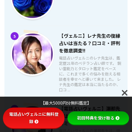
【ヴェルニ】レナ先生の復縁
5
占いは当たる？口コミ・評判
を徹底調査!!
電話占いヴェルニのレナ先生は、鑑
定歴21年のベテラン占い師です。 鋭
い霊能力とタロット鑑定をベース
に、これまで多くの悩みを抱える相
談者を幸せへと導いて来ました。 レ
ナ先生の鑑定は本当に当たるのか、
口コ ...
【最大5000円分無料鑑定】
【電話占いヴェルニ】瀬那先
6
電話占いヴェルニに無料登
生は当たる？当たらない？口
初回特典を受け取る
録
コミ・評判を徹底調査!!
電話占いヴェルニの瀬那先生は、強