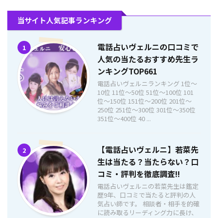
当サイト人気記事ランキング
電話占いヴェルニの口コミで
1
人気の当たるおすすめ先生ラ
ンキングTOP661
電話占いヴェルニランキング 1位〜
10位 11位〜50位 51位〜100位 101
位〜150位 151位〜200位 201位〜
250位 251位〜300位 301位〜350位
351位〜400位 40 ...
【電話占いヴェルニ】若菜先
2
生は当たる？当たらない？口
コミ・評判を徹底調査!!
電話占いヴェルニの若菜先生は鑑定
歴9年、口コミで当たると評判の人
気占い師です。 相談者・相手を的確
に読み取るリーディング力に長け、