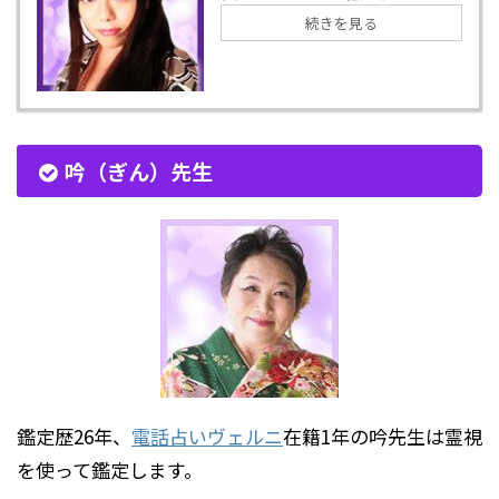
続きを見る
吟（ぎん）先生
鑑定歴26年、
電話占いヴェルニ
在籍1年の吟先生は霊視
を使って鑑定します。