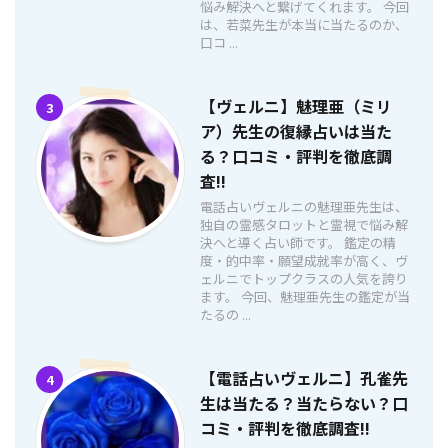
悩み解決へと繋げてくれます。 今回
は、若菜先生が本当に当たるのか、
口コ ...
【ヴェルニ】魅理亜（ミリ
3
ア）先生の復縁占いは当た
る？口コミ・評判を徹底調
査!!
電話占いヴェルニの魅理亜先生は、
独自の霊感タロットと霊視で悩み解
決へと導く占い師です。 鑑定の精
度・的中率・願望成就率が高く、ヴ
ェルニでトップクラスの人気を誇り
ます。 今回、魅理亜先生の鑑定が当
たるの ...
【電話占いヴェルニ】孔雀先
4
生は当たる？当たらない？口
コミ・評判を徹底調査!!