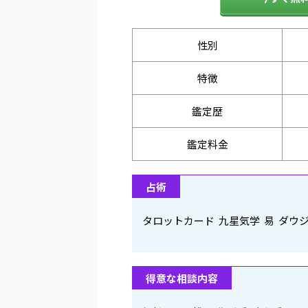
性別
特徴
鑑定歴
鑑定料金
占術
タロットカード 九星気学 易 ダウ
得意な相談内容