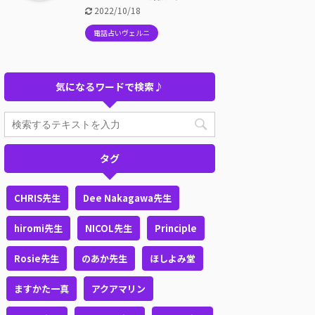
2022/10/18
電話占いヴェルニ
気になるワードで検索♪
タグ
CHRIS先生
Dee Nakagawa先生
hiromi先生
NICOL先生
Principle
Rosie先生
のあか先生
ほしよみ堂
ますかた一真
アクアマリン