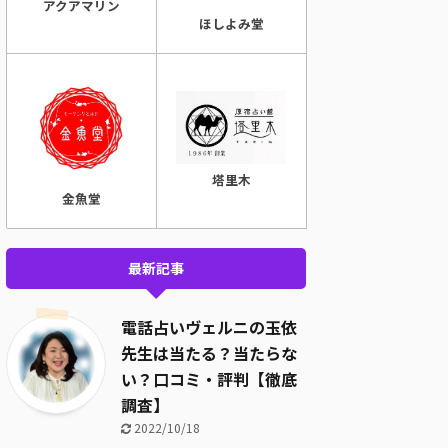
アクアマリン
ほしよみ堂
塔里木
金魚堂
最新記事
電話占いヴェルニの玉依
先生は当たる？当たらな
い？口コミ・評判【徹底
調査】
2022/10/18