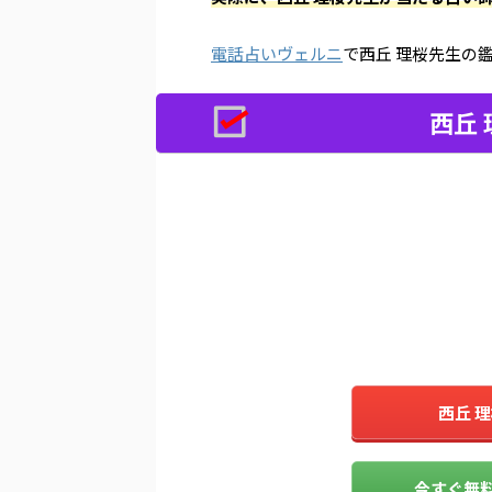
電話占いヴェルニ
で西丘 理桜先生の
西丘
西丘 
今すぐ無料