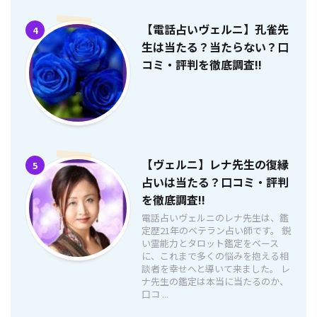
【電話占いヴェルニ】孔雀先
4
生は当たる？当たらない？口
コミ・評判を徹底調査!!
【ヴェルニ】レナ先生の復縁
5
占いは当たる？口コミ・評判
を徹底調査!!
電話占いヴェルニのレナ先生は、鑑
定歴21年のベテラン占い師です。 鋭
い霊能力とタロット鑑定をベース
に、これまで多くの悩みを抱える相
談者を幸せへと導いて来ました。 レ
ナ先生の鑑定は本当に当たるのか、
口コ ...