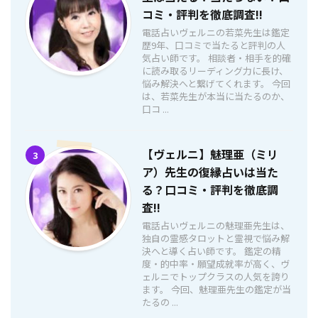
コミ・評判を徹底調査!!
電話占いヴェルニの若菜先生は鑑定
歴9年、口コミで当たると評判の人
気占い師です。 相談者・相手を的確
に読み取るリーディング力に長け、
悩み解決へと繋げてくれます。 今回
は、若菜先生が本当に当たるのか、
口コ ...
【ヴェルニ】魅理亜（ミリ
3
ア）先生の復縁占いは当た
る？口コミ・評判を徹底調
査!!
電話占いヴェルニの魅理亜先生は、
独自の霊感タロットと霊視で悩み解
決へと導く占い師です。 鑑定の精
度・的中率・願望成就率が高く、ヴ
ェルニでトップクラスの人気を誇り
ます。 今回、魅理亜先生の鑑定が当
たるの ...