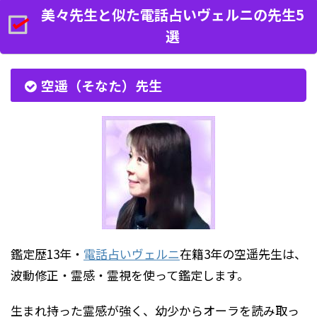
美々先生と似た電話占いヴェルニの先生5
選
空遥（そなた）先生
鑑定歴13年・
電話占いヴェルニ
在籍3年の空遥先生は、
波動修正・霊感・霊視を使って鑑定します。
生まれ持った霊感が強く、幼少からオーラを読み取っ