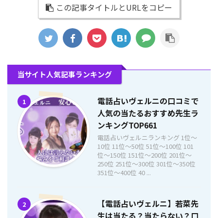
この記事タイトルとURLをコピー
当サイト人気記事ランキング
電話占いヴェルニの口コミで
1
人気の当たるおすすめ先生ラ
ンキングTOP661
電話占いヴェルニランキング 1位〜
10位 11位〜50位 51位〜100位 101
位〜150位 151位〜200位 201位〜
250位 251位〜300位 301位〜350位
351位〜400位 40 ...
【電話占いヴェルニ】若菜先
2
生は当たる？当たらない？口