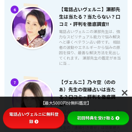
【電話占いヴェルニ】瀬那先
6
生は当たる？当たらない？口
コミ・評判を徹底調査!!
電話占いヴェルニの瀬那先生は、強
力なスピリチュアル能力で悩み解決
へと導くベテラン占い師です。 相談
者の波動やエネルギーから悩みの原
因を探り、最善な解決方法を見出し
てくれます。 瀬那先生の鑑定が本当
に当 ...
【ヴェルニ】乃々空（のの
7
あ）先生の復縁占いは当た
る？口コミ・評判を徹底調
【最大5000円分無料鑑定】
査!!
電話占いヴェルニの乃々空先生は鋭
電話占いヴェルニに無料登
い霊感・霊視・透視で多くの相談者
初回特典を受け取る
録
を幸せへと導いて来ました。 乃々空
先生の「連絡引き寄せ」は効果絶大