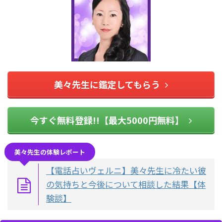
美々先生に鑑定してもらう
今すぐ無料登録!!【最大5000円無料】
美々先生の体験レポート
【電話占いヴェルニ】美々先生に冷たい彼
の気持ちと今後について相談した結果【体
験談】