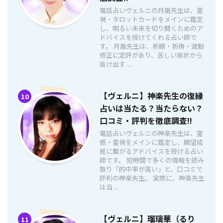
電話占いヴェルニの月凰先生は、霊
視・タロットカードをメインに鑑定
し、明るい未来を切り開くためのア
ドバイスを授けてくれる占い師で
す。 月凰先生は、祈願・祈祷・波動
修正に定評があり、苦しい現状から
抜け出す ...
【ヴェルニ】神楽先生の復縁
10
占いは当たる？当たらない？
口コミ・評判を徹底調査!!
電話占いヴェルニの神楽先生は、霊
感・霊視をメインに鑑定し、願望成
就に繋がるアドバイスを授ける占い
師です。 短時間で多くの情報を読み
取り「的中率が高い」と、口コミで
評判の神楽先生。 実際に、神楽先生
は当 ...
【ヴェルニ】瑠璃華（るり
11