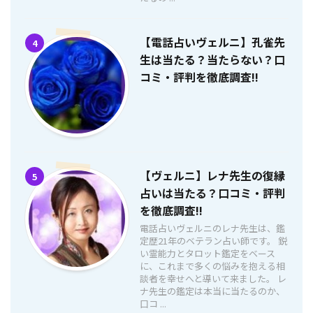
【電話占いヴェルニ】孔雀先
4
生は当たる？当たらない？口
コミ・評判を徹底調査!!
【ヴェルニ】レナ先生の復縁
5
占いは当たる？口コミ・評判
を徹底調査!!
電話占いヴェルニのレナ先生は、鑑
定歴21年のベテラン占い師です。 鋭
い霊能力とタロット鑑定をベース
に、これまで多くの悩みを抱える相
談者を幸せへと導いて来ました。 レ
ナ先生の鑑定は本当に当たるのか、
口コ ...