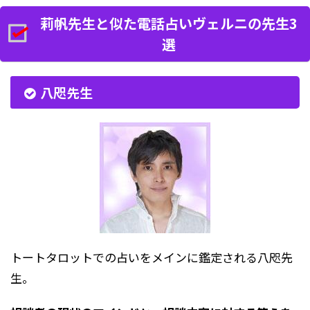
莉帆先生と似た電話占いヴェルニの先生3
選
八咫先生
トートタロットでの占いをメインに鑑定される八咫先
生。