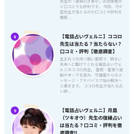
先生の「連絡引き寄せ」は効果絶大
と口コミでも評判です。 今回、乃々
空先生が当たるのか口コミや評判を
徹底 ...
【電話占いヴェルニ】ココロ
8
先生は当たる？当たらない？
口コミ・評判【徹底調査】
生まれつき持つ鋭い霊感で、明るい
未来へと繋げてくれる電話占いヴェ
ルニのココロ先生。 霊感・霊視で波
動やオーラを読み、守護霊からのメ
ッセージ・アドバイスで悩み解決へ
と導きます。 ココロ先生が当たる占
い師 ...
【電話占いヴェルニ】月凰
9
（ツキオウ）先生の復縁占い
は当たる？口コミ・評判を徹
底調査!!