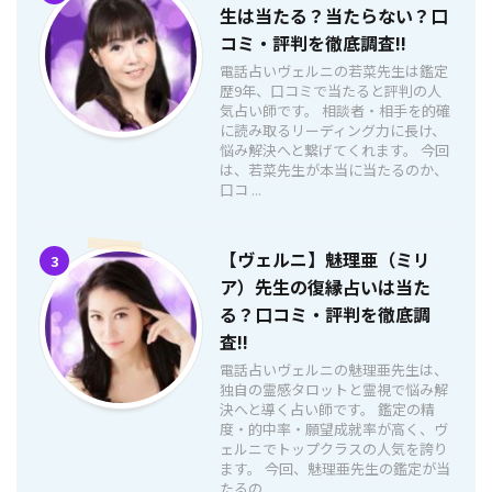
生は当たる？当たらない？口
コミ・評判を徹底調査!!
電話占いヴェルニの若菜先生は鑑定
歴9年、口コミで当たると評判の人
気占い師です。 相談者・相手を的確
に読み取るリーディング力に長け、
悩み解決へと繋げてくれます。 今回
は、若菜先生が本当に当たるのか、
口コ ...
【ヴェルニ】魅理亜（ミリ
3
ア）先生の復縁占いは当た
る？口コミ・評判を徹底調
査!!
電話占いヴェルニの魅理亜先生は、
独自の霊感タロットと霊視で悩み解
決へと導く占い師です。 鑑定の精
度・的中率・願望成就率が高く、ヴ
ェルニでトップクラスの人気を誇り
ます。 今回、魅理亜先生の鑑定が当
たるの ...