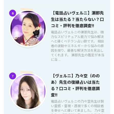
【電話占いヴェルニ】瀬那先
6
生は当たる？当たらない？口
コミ・評判を徹底調査!!
電話占いヴェルニの瀬那先生は、強
力なスピリチュアル能力で悩み解決
へと導くベテラン占い師です。 相談
者の波動やエネルギーから悩みの原
因を探り、最善な解決方法を見出し
てくれます。 瀬那先生の鑑定が本当
に当 ...
【ヴェルニ】乃々空（のの
7
あ）先生の復縁占いは当た
る？口コミ・評判を徹底調
査!!
電話占いヴェルニの乃々空先生は鋭
い霊感・霊視・透視で多くの相談者
を幸せへと導いて来ました。 乃々空