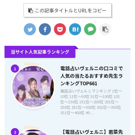
この記事タイトルとURLをコピー
当サイト人気記事ランキング
電話占いヴェルニの口コミで
1
人気の当たるおすすめ先生ラ
ンキングTOP661
電話占いヴェルニランキング 1位〜
10位 11位〜50位 51位〜100位 101
位〜150位 151位〜200位 201位〜
250位 251位〜300位 301位〜350位
351位〜400位 40 ...
【電話占いヴェルニ】若菜先
2