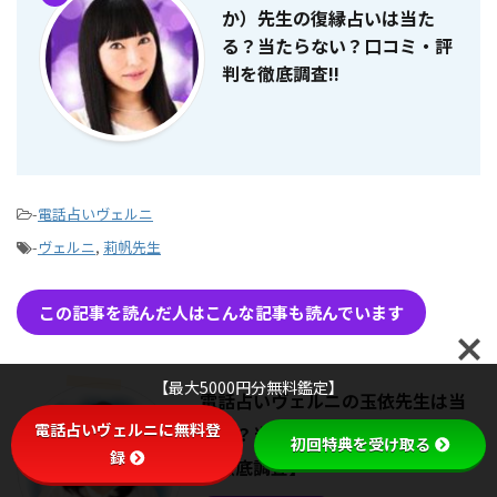
か）先生の復縁占いは当た
る？当たらない？口コミ・評
判を徹底調査!!
-
電話占いヴェルニ
-
ヴェルニ
,
莉帆先生
この記事を読んだ人はこんな記事も読んでいます
【最大5000円分無料鑑定】
電話占いヴェルニの玉依先生は当
電話占いヴェルニに無料登
たる？当たらない？口コミ・評判
初回特典を受け取る
録
【徹底調査】