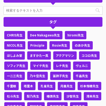
タグ
CHRIS先生
Dee Nakagawa先生
hiromi先生
NICOL先生
Principle
Rosie先生
のあか先生
ほしよみ堂
ますかた一真
アクアマリン
ココロ先生
ソフィア先生
マイテ先生
レナ先生
ヴェルニ
一二三先生
乃々空先生
冨詩子先生
千晶先生
千里眼
塔里木
孔雀先生
月凰先生
杉本侑穂先生
杜斗先生
梨乃先生
椿潤先生
沙智先生
澪央先生