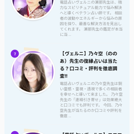
電話占いヴェルニの瀬那先生は、強
力なスピリチュアル能力で悩み解決
へと導くベテラン占い師です。 相談
者の波動やエネルギーから悩みの原
因を探り、最善な解決方法を見出し
てくれます。 瀬那先生の鑑定が本当
に当 ...
【ヴェルニ】乃々空（のの
7
あ）先生の復縁占いは当た
る？口コミ・評判を徹底調
査!!
電話占いヴェルニの乃々空先生は鋭
い霊感・霊視・透視で多くの相談者
を幸せへと導いて来ました。 乃々空
先生の「連絡引き寄せ」は効果絶大
と口コミでも評判です。 今回、乃々
空先生が当たるのか口コミや評判を
徹底 ...