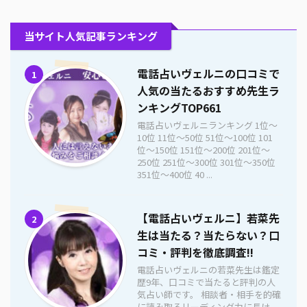
当サイト人気記事ランキング
電話占いヴェルニの口コミで
1
人気の当たるおすすめ先生ラ
ンキングTOP661
電話占いヴェルニランキング 1位〜
10位 11位〜50位 51位〜100位 101
位〜150位 151位〜200位 201位〜
250位 251位〜300位 301位〜350位
351位〜400位 40 ...
【電話占いヴェルニ】若菜先
2
生は当たる？当たらない？口
コミ・評判を徹底調査!!
電話占いヴェルニの若菜先生は鑑定
歴9年、口コミで当たると評判の人
気占い師です。 相談者・相手を的確
に読み取るリーディング力に長け、