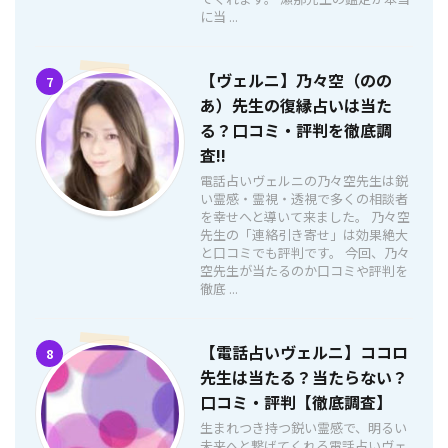
に当 ...
【ヴェルニ】乃々空（のの
7
あ）先生の復縁占いは当た
る？口コミ・評判を徹底調
査!!
電話占いヴェルニの乃々空先生は鋭
い霊感・霊視・透視で多くの相談者
を幸せへと導いて来ました。 乃々空
先生の「連絡引き寄せ」は効果絶大
と口コミでも評判です。 今回、乃々
空先生が当たるのか口コミや評判を
徹底 ...
【電話占いヴェルニ】ココロ
8
先生は当たる？当たらない？
口コミ・評判【徹底調査】
生まれつき持つ鋭い霊感で、明るい
未来へと繋げてくれる電話占いヴェ