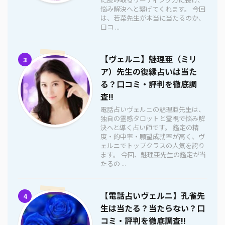
悩み解決へと繋げてくれます。 今回
は、若菜先生が本当に当たるのか、
口コ ...
【ヴェルニ】魅理亜（ミリ
3
ア）先生の復縁占いは当た
る？口コミ・評判を徹底調
査!!
電話占いヴェルニの魅理亜先生は、
独自の霊感タロットと霊視で悩み解
決へと導く占い師です。 鑑定の精
度・的中率・願望成就率が高く、ヴ
ェルニでトップクラスの人気を誇り
ます。 今回、魅理亜先生の鑑定が当
たるの ...
【電話占いヴェルニ】孔雀先
4
生は当たる？当たらない？口
コミ・評判を徹底調査!!