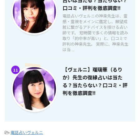
占いは当たる？当たらない？
口コミ・評判を徹底調査!!
電話占いヴェルニの神楽先生は、霊
感・霊視をメインに鑑定し、願望成
就に繋がるアドバイスを授ける占い
師です。 短時間で多くの情報を読み
取り「的中率が高い」と、口コミで
評判の神楽先生。 実際に、神楽先生
は当 ...
【ヴェルニ】瑠璃華（るり
11
か）先生の復縁占いは当た
る？当たらない？口コミ・評
判を徹底調査!!
-
電話占いヴェルニ