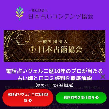
電話占いヴェルニ歴10年のプロが当たる
占い師と口コミ評判を徹底解説
【最大5000円分無料鑑定】
電話占いヴェルニ利用歴10年のプロが当たる占い師と口コミ評判を解説して
電話占いヴェルニに無料登
います。電話占いヴェルニの魅力を伝えるために当サイトを設立しました。
初回特典を受け取る
録
Copyright© 電話占いヴェルニ歴10年のプロが当たる占い師と口コミ評判を
徹底解説 , 2026 All Rights Reserved.