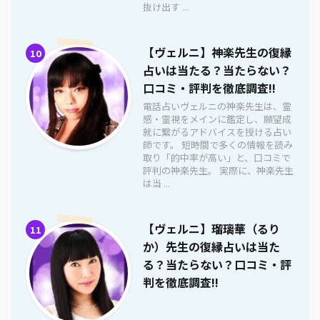
抜け出す ...
【ヴェルニ】神楽先生の復縁
10
占いは当たる？当たらない？
口コミ・評判を徹底調査!!
電話占いヴェルニの神楽先生は、霊
感・霊視をメインに鑑定し、願望成
就に繋がるアドバイスを授ける占い
師です。 短時間で多くの情報を読み
取り「的中率が高い」と、口コミで
評判の神楽先生。 実際に、神楽先生
は当 ...
【ヴェルニ】瑠璃華（るり
11
か）先生の復縁占いは当た
る？当たらない？口コミ・評
判を徹底調査!!