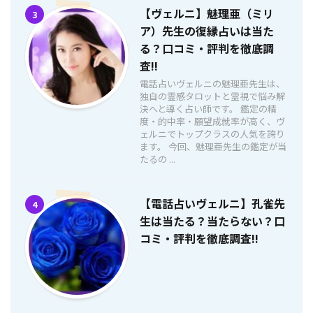
【ヴェルニ】魅理亜（ミリ
3
ア）先生の復縁占いは当た
る？口コミ・評判を徹底調
査!!
電話占いヴェルニの魅理亜先生は、
独自の霊感タロットと霊視で悩み解
決へと導く占い師です。 鑑定の精
度・的中率・願望成就率が高く、ヴ
ェルニでトップクラスの人気を誇り
ます。 今回、魅理亜先生の鑑定が当
たるの ...
【電話占いヴェルニ】孔雀先
4
生は当たる？当たらない？口
コミ・評判を徹底調査!!