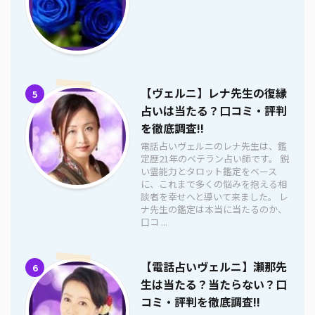
【ヴェルニ】レナ先生の復縁
5
占いは当たる？口コミ・評判
を徹底調査!!
電話占いヴェルニのレナ先生は、鑑
定歴21年のベテラン占い師です。 鋭
い霊能力とタロット鑑定をベース
に、これまで多くの悩みを抱える相
談者を幸せへと導いて来ました。 レ
ナ先生の鑑定は本当に当たるのか、
口コ ...
【電話占いヴェルニ】瀬那先
6
生は当たる？当たらない？口
コミ・評判を徹底調査!!