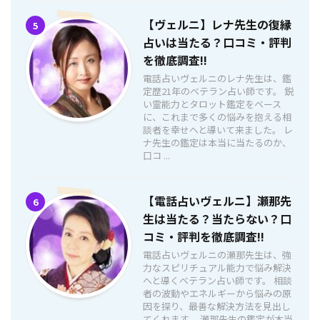
【ヴェルニ】レナ先生の復縁
5
占いは当たる？口コミ・評判
を徹底調査!!
電話占いヴェルニのレナ先生は、鑑
定歴21年のベテラン占い師です。 鋭
い霊能力とタロット鑑定をベース
に、これまで多くの悩みを抱える相
談者を幸せへと導いて来ました。 レ
ナ先生の鑑定は本当に当たるのか、
口コ ...
【電話占いヴェルニ】瀬那先
6
生は当たる？当たらない？口
コミ・評判を徹底調査!!
電話占いヴェルニの瀬那先生は、強
力なスピリチュアル能力で悩み解決
へと導くベテラン占い師です。 相談
者の波動やエネルギーから悩みの原
因を探り、最善な解決方法を見出し
てくれます。 瀬那先生の鑑定が本当