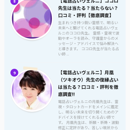
【電話占いヴェルニ】ココロ
8
先生は当たる？当たらない？
口コミ・評判【徹底調査】
生まれつき持つ鋭い霊感で、明るい
未来へと繋げてくれる電話占いヴェ
ルニのココロ先生。 霊感・霊視で波
動やオーラを読み、守護霊からのメ
ッセージ・アドバイスで悩み解決へ
と導きます。 ココロ先生が当たる占
い師 ...
【電話占いヴェルニ】月凰
9
（ツキオウ）先生の復縁占い
は当たる？口コミ・評判を徹
底調査!!
電話占いヴェルニの月凰先生は、霊
視・タロットカードをメインに鑑定
し、明るい未来を切り開くためのア
ドバイスを授けてくれる占い師で
す。 月凰先生は、祈願・祈祷・波動
修正に定評があり、苦しい現状から