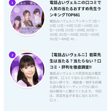
電話占いヴェルニの口コミで
1
人気の当たるおすすめ先生ラ
ンキングTOP661
電話占いヴェルニランキング 1位〜
10位 11位〜50位 51位〜100位 101
位〜150位 151位〜200位 201位〜
250位 251位〜300位 301位〜350位
351位〜400位 40 ...
【電話占いヴェルニ】若菜先
2
生は当たる？当たらない？口
コミ・評判を徹底調査!!
電話占いヴェルニの若菜先生は鑑定
歴9年、口コミで当たると評判の人
気占い師です。 相談者・相手を的確
に読み取るリーディング力に長け、
悩み解決へと繋げてくれます。 今回
は、若菜先生が本当に当たるのか、
口コ ...