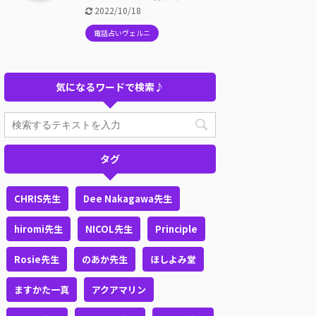
2022/10/18
電話占いヴェルニ
気になるワードで検索♪
タグ
CHRIS先生
Dee Nakagawa先生
hiromi先生
NICOL先生
Principle
Rosie先生
のあか先生
ほしよみ堂
ますかた一真
アクアマリン