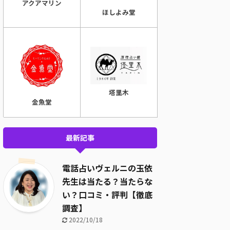
アクアマリン
ほしよみ堂
塔里木
金魚堂
最新記事
電話占いヴェルニの玉依
先生は当たる？当たらな
い？口コミ・評判【徹底
調査】
2022/10/18