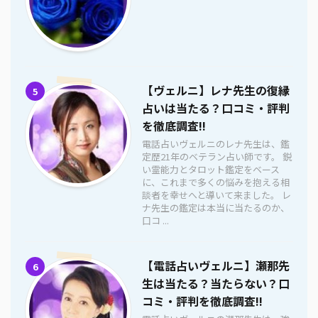
【ヴェルニ】レナ先生の復縁
5
占いは当たる？口コミ・評判
を徹底調査!!
電話占いヴェルニのレナ先生は、鑑
定歴21年のベテラン占い師です。 鋭
い霊能力とタロット鑑定をベース
に、これまで多くの悩みを抱える相
談者を幸せへと導いて来ました。 レ
ナ先生の鑑定は本当に当たるのか、
口コ ...
【電話占いヴェルニ】瀬那先
6
生は当たる？当たらない？口
コミ・評判を徹底調査!!