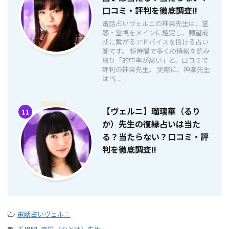
口コミ・評判を徹底調査!!
電話占いヴェルニの神楽先生は、霊
感・霊視をメインに鑑定し、願望成
就に繋がるアドバイスを授ける占い
師です。 短時間で多くの情報を読み
取り「的中率が高い」と、口コミで
評判の神楽先生。 実際に、神楽先生
は当 ...
【ヴェルニ】瑠璃華（るり
11
か）先生の復縁占いは当た
る？当たらない？口コミ・評
判を徹底調査!!
-
電話占いヴェルニ