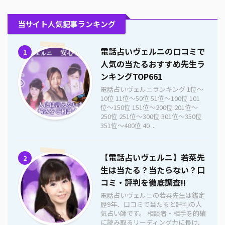
当サイト人気記事ランキング
電話占いヴェルニの口コミで
1
人気の当たるおすすめ先生ラ
ンキングTOP661
電話占いヴェルニランキング 1位〜
10位 11位〜50位 51位〜100位 101
位〜150位 151位〜200位 201位〜
250位 251位〜300位 301位〜350位
351位〜400位 40 ...
【電話占いヴェルニ】若菜先
2
生は当たる？当たらない？口
コミ・評判を徹底調査!!
電話占いヴェルニの若菜先生は鑑定
歴9年、口コミで当たると評判の人
気占い師です。 相談者・相手を的確
に読み取るリーディング力に長け、