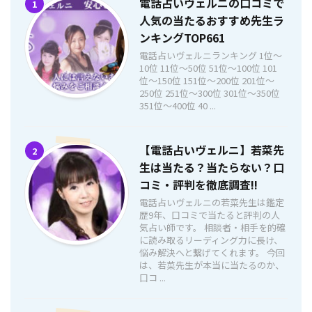
電話占いヴェルニの口コミで
1
人気の当たるおすすめ先生ラ
ンキングTOP661
電話占いヴェルニランキング 1位〜
10位 11位〜50位 51位〜100位 101
位〜150位 151位〜200位 201位〜
250位 251位〜300位 301位〜350位
351位〜400位 40 ...
【電話占いヴェルニ】若菜先
2
生は当たる？当たらない？口
コミ・評判を徹底調査!!
電話占いヴェルニの若菜先生は鑑定
歴9年、口コミで当たると評判の人
気占い師です。 相談者・相手を的確
に読み取るリーディング力に長け、
悩み解決へと繋げてくれます。 今回
は、若菜先生が本当に当たるのか、
口コ ...