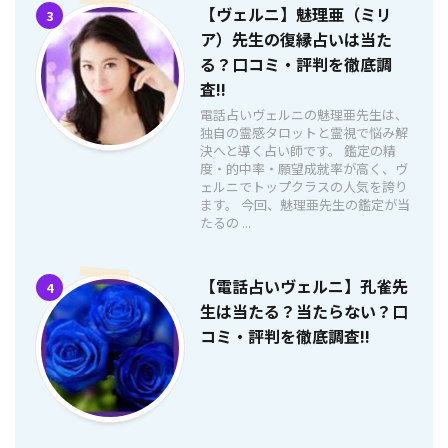
【ヴェルニ】魅理亜（ミリ
3
ア）先生の復縁占いは当た
る？口コミ・評判を徹底調
査!!
電話占いヴェルニの魅理亜先生は、
独自の霊感タロットと霊視で悩み解
決へと導く占い師です。 鑑定の精
度・的中率・願望成就率が高く、ヴ
ェルニでトップクラスの人気を誇り
ます。 今回、魅理亜先生の鑑定が当
たるの ...
【電話占いヴェルニ】孔雀先
4
生は当たる？当たらない？口
コミ・評判を徹底調査!!