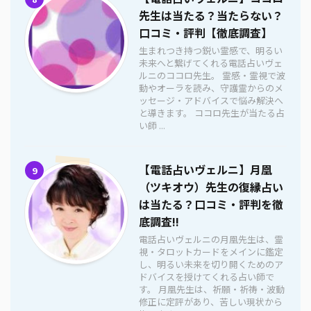
先生は当たる？当たらない？
口コミ・評判【徹底調査】
生まれつき持つ鋭い霊感で、明るい
未来へと繋げてくれる電話占いヴェ
ルニのココロ先生。 霊感・霊視で波
動やオーラを読み、守護霊からのメ
ッセージ・アドバイスで悩み解決へ
と導きます。 ココロ先生が当たる占
い師 ...
【電話占いヴェルニ】月凰
9
（ツキオウ）先生の復縁占い
は当たる？口コミ・評判を徹
底調査!!
電話占いヴェルニの月凰先生は、霊
視・タロットカードをメインに鑑定
し、明るい未来を切り開くためのア
ドバイスを授けてくれる占い師で
す。 月凰先生は、祈願・祈祷・波動
修正に定評があり、苦しい現状から