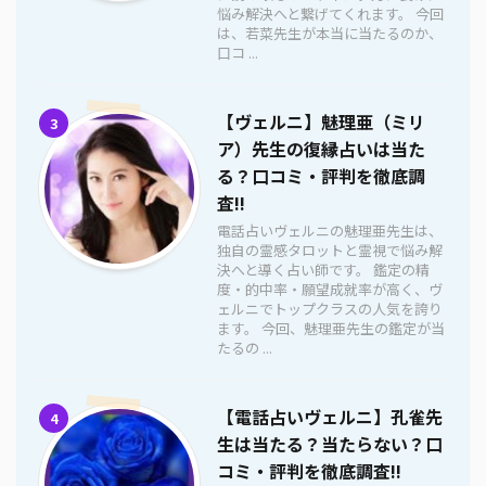
悩み解決へと繋げてくれます。 今回
は、若菜先生が本当に当たるのか、
口コ ...
【ヴェルニ】魅理亜（ミリ
3
ア）先生の復縁占いは当た
る？口コミ・評判を徹底調
査!!
電話占いヴェルニの魅理亜先生は、
独自の霊感タロットと霊視で悩み解
決へと導く占い師です。 鑑定の精
度・的中率・願望成就率が高く、ヴ
ェルニでトップクラスの人気を誇り
ます。 今回、魅理亜先生の鑑定が当
たるの ...
【電話占いヴェルニ】孔雀先
4
生は当たる？当たらない？口
コミ・評判を徹底調査!!