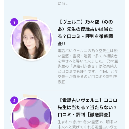
に当 ...
【ヴェルニ】乃々空（のの
7
あ）先生の復縁占いは当た
る？口コミ・評判を徹底調
査!!
電話占いヴェルニの乃々空先生は鋭
い霊感・霊視・透視で多くの相談者
を幸せへと導いて来ました。 乃々空
先生の「連絡引き寄せ」は効果絶大
と口コミでも評判です。 今回、乃々
空先生が当たるのか口コミや評判を
徹底 ...
【電話占いヴェルニ】ココロ
8
先生は当たる？当たらない？
口コミ・評判【徹底調査】
生まれつき持つ鋭い霊感で、明るい
未来へと繋げてくれる電話占いヴェ