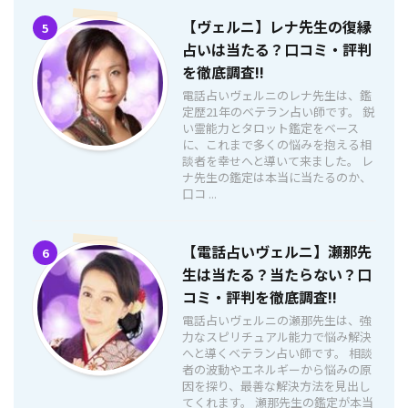
【ヴェルニ】レナ先生の復縁
5
占いは当たる？口コミ・評判
を徹底調査!!
電話占いヴェルニのレナ先生は、鑑
定歴21年のベテラン占い師です。 鋭
い霊能力とタロット鑑定をベース
に、これまで多くの悩みを抱える相
談者を幸せへと導いて来ました。 レ
ナ先生の鑑定は本当に当たるのか、
口コ ...
【電話占いヴェルニ】瀬那先
6
生は当たる？当たらない？口
コミ・評判を徹底調査!!
電話占いヴェルニの瀬那先生は、強
力なスピリチュアル能力で悩み解決
へと導くベテラン占い師です。 相談
者の波動やエネルギーから悩みの原
因を探り、最善な解決方法を見出し
てくれます。 瀬那先生の鑑定が本当