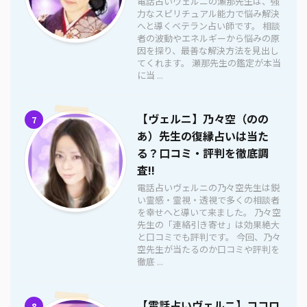
電話占いヴェルニの瀬那先生は、強
力なスピリチュアル能力で悩み解決
へと導くベテラン占い師です。 相談
者の波動やエネルギーから悩みの原
因を探り、最善な解決方法を見出し
てくれます。 瀬那先生の鑑定が本当
に当 ...
【ヴェルニ】乃々空（のの
7
あ）先生の復縁占いは当た
る？口コミ・評判を徹底調
査!!
電話占いヴェルニの乃々空先生は鋭
い霊感・霊視・透視で多くの相談者
を幸せへと導いて来ました。 乃々空
先生の「連絡引き寄せ」は効果絶大
と口コミでも評判です。 今回、乃々
空先生が当たるのか口コミや評判を
徹底 ...
【電話占いヴェルニ】ココロ
8