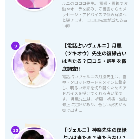
ルニのココロ先生。 霊感・霊視で波
動やオーラを読み、守護霊からのメ
ッセージ・アドバイスで悩み解決へ
と導きます。 ココロ先生が当たる占
い師 ...
【電話占いヴェルニ】月凰
9
（ツキオウ）先生の復縁占い
は当たる？口コミ・評判を徹
底調査!!
電話占いヴェルニの月凰先生は、霊
視・タロットカードをメインに鑑定
し、明るい未来を切り開くためのア
ドバイスを授けてくれる占い師で
す。 月凰先生は、祈願・祈祷・波動
修正に定評があり、苦しい現状から
抜け出す ...
【ヴェルニ】神楽先生の復縁
10
占いは当たる？当たらない？