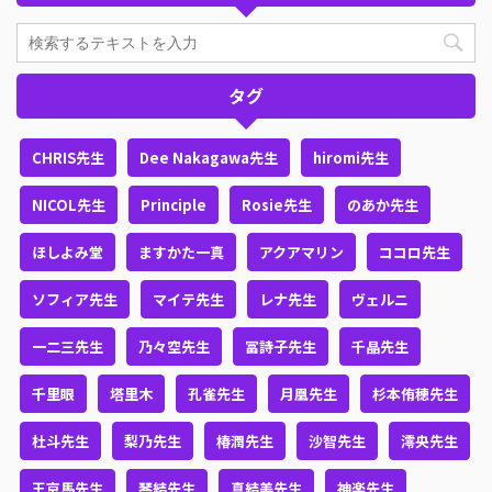
タグ
CHRIS先生
Dee Nakagawa先生
hiromi先生
NICOL先生
Principle
Rosie先生
のあか先生
ほしよみ堂
ますかた一真
アクアマリン
ココロ先生
ソフィア先生
マイテ先生
レナ先生
ヴェルニ
一二三先生
乃々空先生
冨詩子先生
千晶先生
千里眼
塔里木
孔雀先生
月凰先生
杉本侑穂先生
杜斗先生
梨乃先生
椿潤先生
沙智先生
澪央先生
王京馬先生
琴結先生
真結美先生
神楽先生