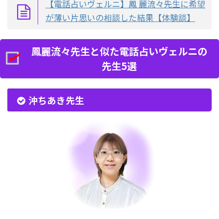
【電話占いヴェルニ】鳳 麗流々先生に希望
が薄い片思いの相談した結果【体験談】
鳳麗流々先生と似た電話占いヴェルニの
先生5選
沖ちあき先生