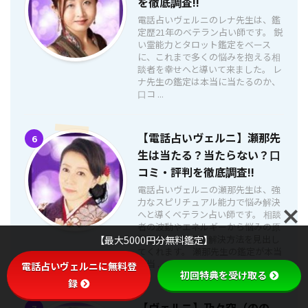
を徹底調査!!
電話占いヴェルニのレナ先生は、鑑
定歴21年のベテラン占い師です。 鋭
い霊能力とタロット鑑定をベース
に、これまで多くの悩みを抱える相
談者を幸せへと導いて来ました。 レ
ナ先生の鑑定は本当に当たるのか、
口コ ...
【電話占いヴェルニ】瀬那先
6
生は当たる？当たらない？口
コミ・評判を徹底調査!!
電話占いヴェルニの瀬那先生は、強
力なスピリチュアル能力で悩み解決
へと導くベテラン占い師です。 相談
者の波動やエネルギーから悩みの原
因を探り、最善な解決方法を見出し
【最大5000円分無料鑑定】
てくれます。 瀬那先生の鑑定が本当
に当 ...
電話占いヴェルニに無料登
初回特典を受け取る
録
【ヴェルニ】乃々空（のの