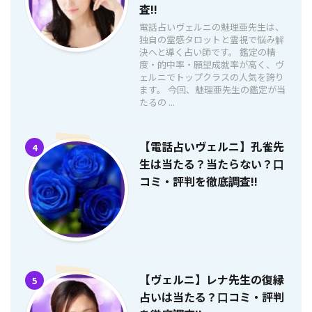
査!!
電話占いヴェルニの魅理亜先生は、
独自の霊感タロットと霊視で悩み解
決へと導く占い師です。 鑑定の精
度・的中率・願望成就率が高く、ヴ
ェルニでトップクラスの人気を誇り
ます。 今回、魅理亜先生の鑑定が当
たるの ...
【電話占いヴェルニ】孔雀先
4
生は当たる？当たらない？口
コミ・評判を徹底調査!!
【ヴェルニ】レナ先生の復縁
5
占いは当たる？口コミ・評判