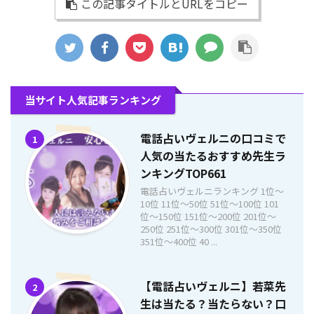
この記事タイトルとURLをコピー
当サイト人気記事ランキング
電話占いヴェルニの口コミで
1
人気の当たるおすすめ先生ラ
ンキングTOP661
電話占いヴェルニランキング 1位〜
10位 11位〜50位 51位〜100位 101
位〜150位 151位〜200位 201位〜
250位 251位〜300位 301位〜350位
351位〜400位 40 ...
【電話占いヴェルニ】若菜先
2
生は当たる？当たらない？口