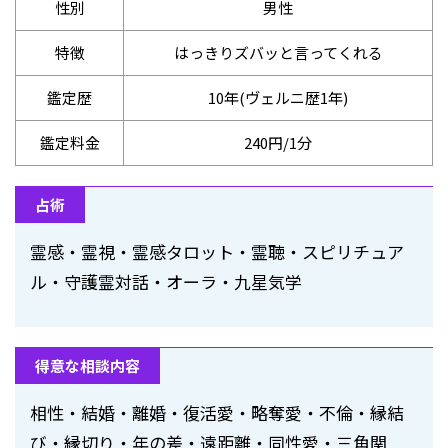
性別
男性
特徴
はっきりズバッと言ってくれる
鑑定歴
10年(ヴェルニ歴1年)
鑑定料金
240円/1分
占術
霊感・霊視・霊感タロット・霊聴・スピリチュア
ル・守護霊対話・オーラ・九星気学
得意な相談内容
相性・結婚・離婚・復活愛・略奪愛・不倫・縁結
び・縁切り・年の差・遠距離・同性愛・三角関