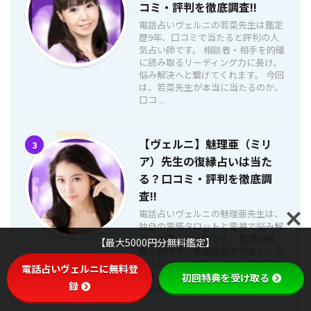
コミ・評判を徹底調査!!
電話占いヴェルニの若菜先生は鑑定
歴9年、口コミで当たると評判の人
気占い師です。 相談者・相手を的確
に読み取るリーディング力に長け、
悩み解決へと繋げてくれます。 今回
は、若菜先生が本当に当たるのか、
口コ ...
【ヴェルニ】魅理亜（ミリ
3
ア）先生の復縁占いは当た
る？口コミ・評判を徹底調
査!!
電話占いヴェルニの魅理亜先生は、
独自の霊感タロットと霊視で悩み解
決へと導く占い師です。 鑑定の精
【最大5000円分無料鑑定】
度・的中率・願望成就率が高く、ヴ
ェルニでトップクラスの人気を誇り
電話占いヴェルニに無料登
ます。 今回、魅理亜先生の鑑定が当
初回特典を受け取る
録
たるの ...