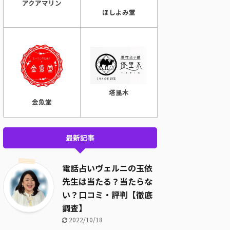
アクアマリン
ほしよみ堂
塔里木
金魚堂
最新記事
電話占いヴェルニの玉依
先生は当たる？当たらな
い？口コミ・評判【徹底
調査】
2022/10/18