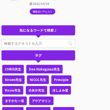
2022/10/18
電話占いヴェルニ
気になるワードで検索♪
タグ
CHRIS先生
Dee Nakagawa先生
hiromi先生
NICOL先生
Principle
Rosie先生
のあか先生
ほしよみ堂
ますかた一真
アクアマリン