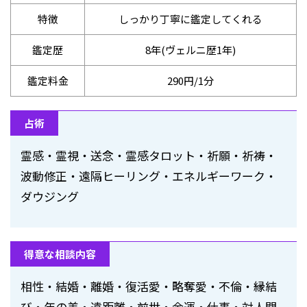
特徴
しっかり丁寧に鑑定してくれる
鑑定歴
8年(ヴェルニ歴1年)
鑑定料金
290円/1分
占術
霊感・霊視・送念・霊感タロット・祈願・祈祷・
波動修正・遠隔ヒーリング・エネルギーワーク・
ダウジング
得意な相談内容
相性・結婚・離婚・復活愛・略奪愛・不倫・縁結
び・年の差・遠距離・前世・金運・仕事・対人関