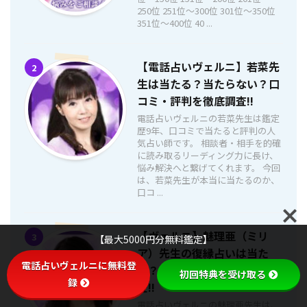
250位 251位〜300位 301位〜350位
351位〜400位 40 ...
【電話占いヴェルニ】若菜先
2
生は当たる？当たらない？口
コミ・評判を徹底調査!!
電話占いヴェルニの若菜先生は鑑定
歴9年、口コミで当たると評判の人
気占い師です。 相談者・相手を的確
に読み取るリーディング力に長け、
悩み解決へと繋げてくれます。 今回
は、若菜先生が本当に当たるのか、
口コ ...
【ヴェルニ】魅理亜（ミリ
3
【最大5000円分無料鑑定】
ア）先生の復縁占いは当た
電話占いヴェルニに無料登
る？口コミ・評判を徹底調
初回特典を受け取る
録
査!!
電話占いヴェルニの魅理亜先生は、