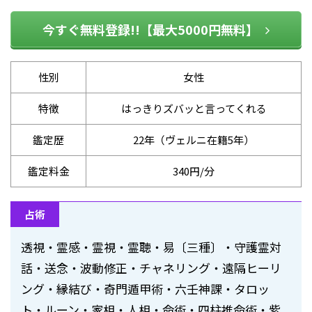
今すぐ無料登録!!【最大5000円無料】
性別
女性
特徴
はっきりズバッと言ってくれる
鑑定歴
22年（ヴェルニ在籍5年）
鑑定料金
340円/分
占術
透視・霊感・霊視・霊聴・易〔三種〕・守護霊対
話・送念・波動修正・チャネリング・遠隔ヒーリ
ング・縁結び・奇門遁甲術・六壬神課・タロッ
ト・ルーン・家相・人相・命術・四柱推命術・紫