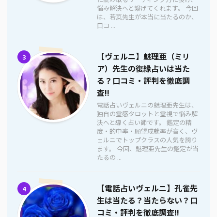
悩み解決へと繋げてくれます。 今回
は、若菜先生が本当に当たるのか、
口コ ...
【ヴェルニ】魅理亜（ミリ
3
ア）先生の復縁占いは当た
る？口コミ・評判を徹底調
査!!
電話占いヴェルニの魅理亜先生は、
独自の霊感タロットと霊視で悩み解
決へと導く占い師です。 鑑定の精
度・的中率・願望成就率が高く、ヴ
ェルニでトップクラスの人気を誇り
ます。 今回、魅理亜先生の鑑定が当
たるの ...
【電話占いヴェルニ】孔雀先
4
生は当たる？当たらない？口
コミ・評判を徹底調査!!