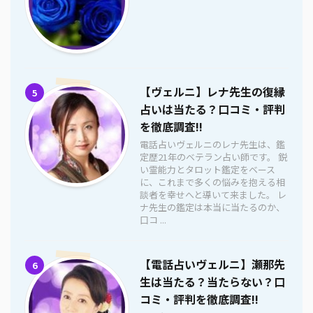
【ヴェルニ】レナ先生の復縁
5
占いは当たる？口コミ・評判
を徹底調査!!
電話占いヴェルニのレナ先生は、鑑
定歴21年のベテラン占い師です。 鋭
い霊能力とタロット鑑定をベース
に、これまで多くの悩みを抱える相
談者を幸せへと導いて来ました。 レ
ナ先生の鑑定は本当に当たるのか、
口コ ...
【電話占いヴェルニ】瀬那先
6
生は当たる？当たらない？口
コミ・評判を徹底調査!!