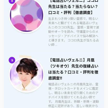
【電話占いヴェルニ】ココロ
8
先生は当たる？当たらない？
口コミ・評判【徹底調査】
生まれつき持つ鋭い霊感で、明るい
未来へと繋げてくれる電話占いヴェ
ルニのココロ先生。 霊感・霊視で波
動やオーラを読み、守護霊からのメ
ッセージ・アドバイスで悩み解決へ
と導きます。 ココロ先生が当たる占
い師 ...
【電話占いヴェルニ】月凰
9
（ツキオウ）先生の復縁占い
は当たる？口コミ・評判を徹
底調査!!
電話占いヴェルニの月凰先生は、霊
視・タロットカードをメインに鑑定
し、明るい未来を切り開くためのア
ドバイスを授けてくれる占い師で
す。 月凰先生は、祈願・祈祷・波動
修正に定評があり、苦しい現状から