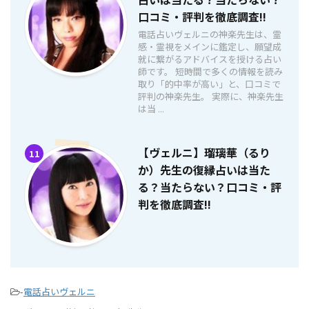
口コミ・評判を徹底調査!!
電話占いヴェルニの神楽先生は、霊
感・霊視をメインに鑑定し、願望成
就に繋がるアドバイスを授ける占い
師です。 短時間で多くの情報を読み
取り「的中率が高い」と、口コミで
評判の神楽先生。 実際に、神楽先生
は当 ...
【ヴェルニ】瑠璃華（るり
11
か）先生の復縁占いは当た
る？当たらない？口コミ・評
判を徹底調査!!
-
電話占いヴェルニ