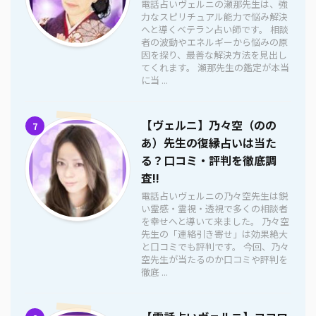
電話占いヴェルニの瀬那先生は、強
力なスピリチュアル能力で悩み解決
へと導くベテラン占い師です。 相談
者の波動やエネルギーから悩みの原
因を探り、最善な解決方法を見出し
てくれます。 瀬那先生の鑑定が本当
に当 ...
【ヴェルニ】乃々空（のの
7
あ）先生の復縁占いは当た
る？口コミ・評判を徹底調
査!!
電話占いヴェルニの乃々空先生は鋭
い霊感・霊視・透視で多くの相談者
を幸せへと導いて来ました。 乃々空
先生の「連絡引き寄せ」は効果絶大
と口コミでも評判です。 今回、乃々
空先生が当たるのか口コミや評判を
徹底 ...