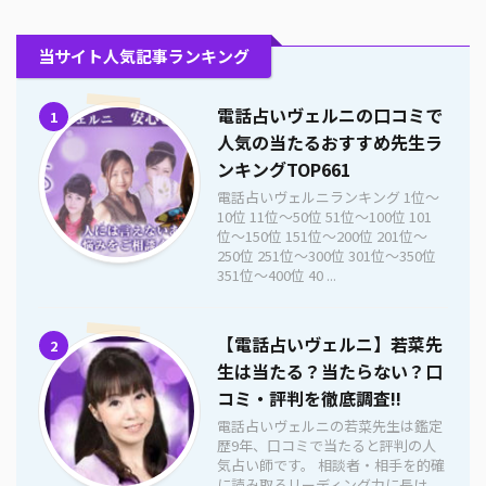
当サイト人気記事ランキング
電話占いヴェルニの口コミで
1
人気の当たるおすすめ先生ラ
ンキングTOP661
電話占いヴェルニランキング 1位〜
10位 11位〜50位 51位〜100位 101
位〜150位 151位〜200位 201位〜
250位 251位〜300位 301位〜350位
351位〜400位 40 ...
【電話占いヴェルニ】若菜先
2
生は当たる？当たらない？口
コミ・評判を徹底調査!!
電話占いヴェルニの若菜先生は鑑定
歴9年、口コミで当たると評判の人
気占い師です。 相談者・相手を的確
に読み取るリーディング力に長け、