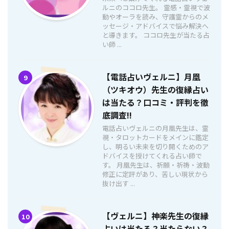
ルニのココロ先生。 霊感・霊視で波
動やオーラを読み、守護霊からのメ
ッセージ・アドバイスで悩み解決へ
と導きます。 ココロ先生が当たる占
い師 ...
【電話占いヴェルニ】月凰
9
（ツキオウ）先生の復縁占い
は当たる？口コミ・評判を徹
底調査!!
電話占いヴェルニの月凰先生は、霊
視・タロットカードをメインに鑑定
し、明るい未来を切り開くためのア
ドバイスを授けてくれる占い師で
す。 月凰先生は、祈願・祈祷・波動
修正に定評があり、苦しい現状から
抜け出す ...
【ヴェルニ】神楽先生の復縁
10
占いは当たる？当たらない？