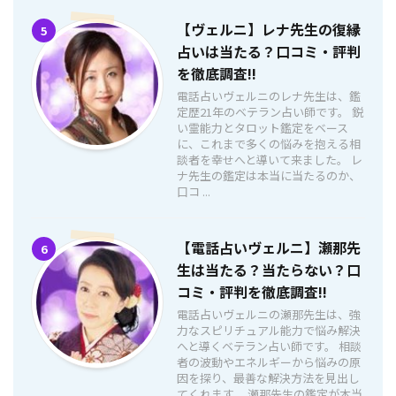
【ヴェルニ】レナ先生の復縁
5
占いは当たる？口コミ・評判
を徹底調査!!
電話占いヴェルニのレナ先生は、鑑
定歴21年のベテラン占い師です。 鋭
い霊能力とタロット鑑定をベース
に、これまで多くの悩みを抱える相
談者を幸せへと導いて来ました。 レ
ナ先生の鑑定は本当に当たるのか、
口コ ...
【電話占いヴェルニ】瀬那先
6
生は当たる？当たらない？口
コミ・評判を徹底調査!!
電話占いヴェルニの瀬那先生は、強
力なスピリチュアル能力で悩み解決
へと導くベテラン占い師です。 相談
者の波動やエネルギーから悩みの原
因を探り、最善な解決方法を見出し
てくれます。 瀬那先生の鑑定が本当