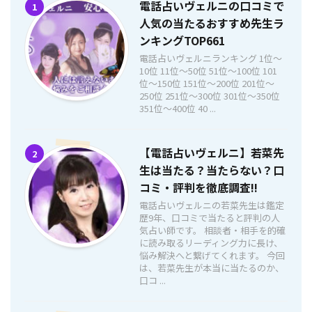
電話占いヴェルニの口コミで
1
人気の当たるおすすめ先生ラ
ンキングTOP661
電話占いヴェルニランキング 1位〜
10位 11位〜50位 51位〜100位 101
位〜150位 151位〜200位 201位〜
250位 251位〜300位 301位〜350位
351位〜400位 40 ...
【電話占いヴェルニ】若菜先
2
生は当たる？当たらない？口
コミ・評判を徹底調査!!
電話占いヴェルニの若菜先生は鑑定
歴9年、口コミで当たると評判の人
気占い師です。 相談者・相手を的確
に読み取るリーディング力に長け、
悩み解決へと繋げてくれます。 今回
は、若菜先生が本当に当たるのか、
口コ ...