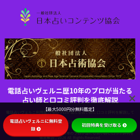
電話占いヴェルニ歴10年のプロが当たる
占い師と口コミ評判を徹底解説
【最大5000円分無料鑑定】
電話占いヴェルニ利用歴10年のプロが当たる占い師と口コミ評判を解説して
電話占いヴェルニに無料登
います。電話占いヴェルニの魅力を伝えるために当サイトを設立しました。
初回特典を受け取る
録
Copyright© 電話占いヴェルニ歴10年のプロが当たる占い師と口コミ評判を
徹底解説 , 2026 All Rights Reserved.