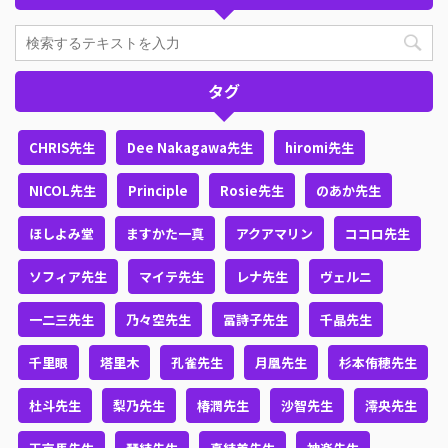
タグ
CHRIS先生
Dee Nakagawa先生
hiromi先生
NICOL先生
Principle
Rosie先生
のあか先生
ほしよみ堂
ますかた一真
アクアマリン
ココロ先生
ソフィア先生
マイテ先生
レナ先生
ヴェルニ
一二三先生
乃々空先生
冨詩子先生
千晶先生
千里眼
塔里木
孔雀先生
月凰先生
杉本侑穂先生
杜斗先生
梨乃先生
椿潤先生
沙智先生
澪央先生