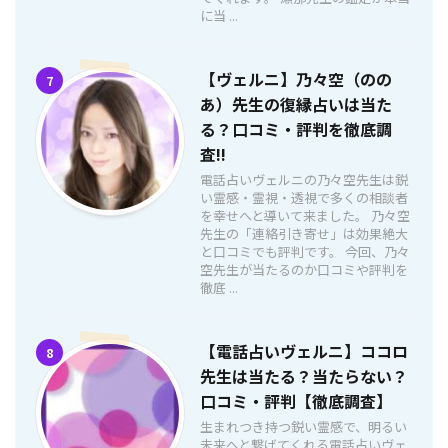
に当 ...
【ヴェルニ】乃々空（のの
7
あ）先生の復縁占いは当た
る？口コミ・評判を徹底調
査!!
電話占いヴェルニの乃々空先生は鋭
い霊感・霊視・透視で多くの相談者
を幸せへと導いて来ました。 乃々空
先生の「連絡引き寄せ」は効果絶大
と口コミでも評判です。 今回、乃々
空先生が当たるのか口コミや評判を
徹底 ...
【電話占いヴェルニ】ココロ
8
先生は当たる？当たらない？
口コミ・評判【徹底調査】
生まれつき持つ鋭い霊感で、明るい
未来へと繋げてくれる電話占いヴェ