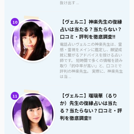
抜け出す ...
【ヴェルニ】神楽先生の復縁
10
占いは当たる？当たらない？
口コミ・評判を徹底調査!!
電話占いヴェルニの神楽先生は、霊
感・霊視をメインに鑑定し、願望成
就に繋がるアドバイスを授ける占い
師です。 短時間で多くの情報を読み
取り「的中率が高い」と、口コミで
評判の神楽先生。 実際に、神楽先生
は当 ...
【ヴェルニ】瑠璃華（るり
11
か）先生の復縁占いは当た
る？当たらない？口コミ・評
判を徹底調査!!