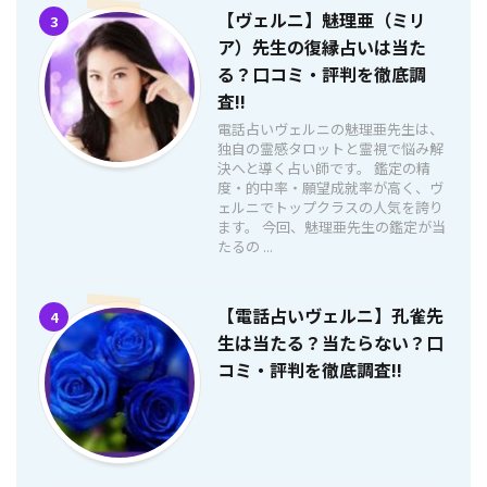
【ヴェルニ】魅理亜（ミリ
3
ア）先生の復縁占いは当た
る？口コミ・評判を徹底調
査!!
電話占いヴェルニの魅理亜先生は、
独自の霊感タロットと霊視で悩み解
決へと導く占い師です。 鑑定の精
度・的中率・願望成就率が高く、ヴ
ェルニでトップクラスの人気を誇り
ます。 今回、魅理亜先生の鑑定が当
たるの ...
【電話占いヴェルニ】孔雀先
4
生は当たる？当たらない？口
コミ・評判を徹底調査!!