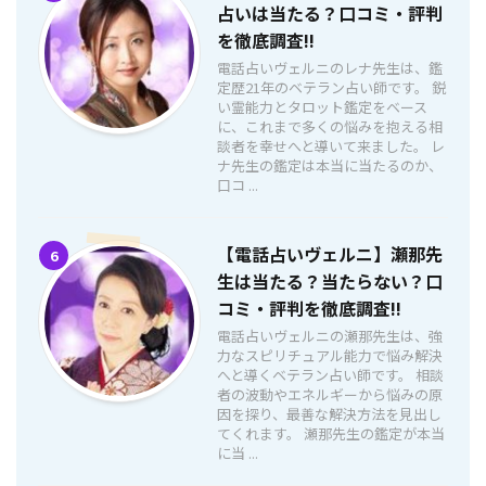
占いは当たる？口コミ・評判
を徹底調査!!
電話占いヴェルニのレナ先生は、鑑
定歴21年のベテラン占い師です。 鋭
い霊能力とタロット鑑定をベース
に、これまで多くの悩みを抱える相
談者を幸せへと導いて来ました。 レ
ナ先生の鑑定は本当に当たるのか、
口コ ...
【電話占いヴェルニ】瀬那先
6
生は当たる？当たらない？口
コミ・評判を徹底調査!!
電話占いヴェルニの瀬那先生は、強
力なスピリチュアル能力で悩み解決
へと導くベテラン占い師です。 相談
者の波動やエネルギーから悩みの原
因を探り、最善な解決方法を見出し
てくれます。 瀬那先生の鑑定が本当
に当 ...