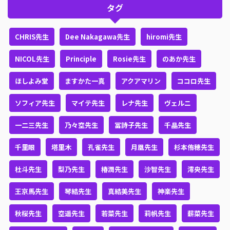
タグ
CHRIS先生
Dee Nakagawa先生
hiromi先生
NICOL先生
Principle
Rosie先生
のあか先生
ほしよみ堂
ますかた一真
アクアマリン
ココロ先生
ソフィア先生
マイテ先生
レナ先生
ヴェルニ
一二三先生
乃々空先生
冨詩子先生
千晶先生
千里眼
塔里木
孔雀先生
月凰先生
杉本侑穂先生
杜斗先生
梨乃先生
椿潤先生
沙智先生
澪央先生
王京馬先生
琴結先生
真結美先生
神楽先生
秋桜先生
空遥先生
若菜先生
莉帆先生
薪菜先生