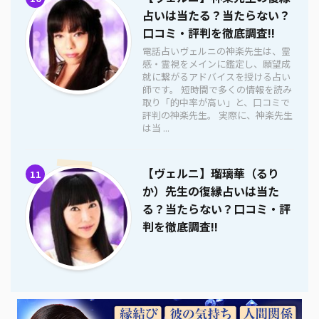
占いは当たる？当たらない？
口コミ・評判を徹底調査!!
電話占いヴェルニの神楽先生は、霊
感・霊視をメインに鑑定し、願望成
就に繋がるアドバイスを授ける占い
師です。 短時間で多くの情報を読み
取り「的中率が高い」と、口コミで
評判の神楽先生。 実際に、神楽先生
は当 ...
【ヴェルニ】瑠璃華（るり
11
か）先生の復縁占いは当た
る？当たらない？口コミ・評
判を徹底調査!!