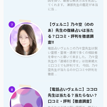
因を探り、最善な解決方法を見出し
てくれます。 瀬那先生の鑑定が本当
に当 ...
【ヴェルニ】乃々空（のの
7
あ）先生の復縁占いは当た
る？口コミ・評判を徹底調
査!!
電話占いヴェルニの乃々空先生は鋭
い霊感・霊視・透視で多くの相談者
を幸せへと導いて来ました。 乃々空
先生の「連絡引き寄せ」は効果絶大
と口コミでも評判です。 今回、乃々
空先生が当たるのか口コミや評判を
徹底 ...
【電話占いヴェルニ】ココロ
8
先生は当たる？当たらない？
口コミ・評判【徹底調査】