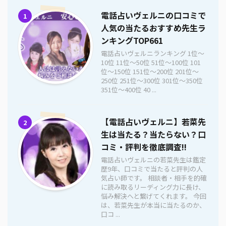
電話占いヴェルニの口コミで
1
人気の当たるおすすめ先生ラ
ンキングTOP661
電話占いヴェルニランキング 1位〜
10位 11位〜50位 51位〜100位 101
位〜150位 151位〜200位 201位〜
250位 251位〜300位 301位〜350位
351位〜400位 40 ...
【電話占いヴェルニ】若菜先
2
生は当たる？当たらない？口
コミ・評判を徹底調査!!
電話占いヴェルニの若菜先生は鑑定
歴9年、口コミで当たると評判の人
気占い師です。 相談者・相手を的確
に読み取るリーディング力に長け、
悩み解決へと繋げてくれます。 今回
は、若菜先生が本当に当たるのか、
口コ ...