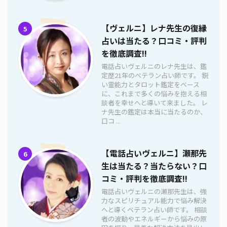
【ヴェルニ】レナ先生の復縁
5
占いは当たる？口コミ・評判
を徹底調査!!
電話占いヴェルニのレナ先生は、鑑
定歴21年のベテラン占い師です。 鋭
い霊能力とタロット鑑定をベース
に、これまで多くの悩みを抱える相
談者を幸せへと導いて来ました。 レ
ナ先生の鑑定は本当に当たるのか、
口コ ...
【電話占いヴェルニ】瀬那先
6
生は当たる？当たらない？口
コミ・評判を徹底調査!!
電話占いヴェルニの瀬那先生は、強
力なスピリチュアル能力で悩み解決
へと導くベテラン占い師です。 相談
者の波動やエネルギーから悩みの原