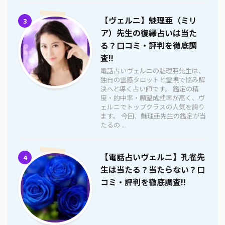
【ヴェルニ】魅理亜（ミリ
3
ア）先生の復縁占いは当た
る？口コミ・評判を徹底調
査!!
電話占いヴェルニの魅理亜先生は、
独自の霊感タロットと霊視で悩み解
決へと導く占い師です。 鑑定の精
度・的中率・願望成就率が高く、ヴ
ェルニでトップクラスの人気を誇り
ます。 今回、魅理亜先生の鑑定が当
たるの ...
【電話占いヴェルニ】孔雀先
4
生は当たる？当たらない？口
コミ・評判を徹底調査!!