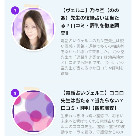
【ヴェルニ】乃々空（のの
7
あ）先生の復縁占いは当た
る？口コミ・評判を徹底調
査!!
電話占いヴェルニの乃々空先生は鋭
い霊感・霊視・透視で多くの相談者
を幸せへと導いて来ました。 乃々空
先生の「連絡引き寄せ」は効果絶大
と口コミでも評判です。 今回、乃々
空先生が当たるのか口コミや評判を
徹底 ...
【電話占いヴェルニ】ココロ
8
先生は当たる？当たらない？
口コミ・評判【徹底調査】
生まれつき持つ鋭い霊感で、明るい
未来へと繋げてくれる電話占いヴェ
ルニのココロ先生。 霊感・霊視で波
動やオーラを読み、守護霊からのメ