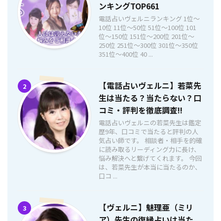
ンキングTOP661
電話占いヴェルニランキング 1位〜
10位 11位〜50位 51位〜100位 101
位〜150位 151位〜200位 201位〜
250位 251位〜300位 301位〜350位
351位〜400位 40 ...
【電話占いヴェルニ】若菜先
2
生は当たる？当たらない？口
コミ・評判を徹底調査!!
電話占いヴェルニの若菜先生は鑑定
歴9年、口コミで当たると評判の人
気占い師です。 相談者・相手を的確
に読み取るリーディング力に長け、
悩み解決へと繋げてくれます。 今回
は、若菜先生が本当に当たるのか、
口コ ...
【ヴェルニ】魅理亜（ミリ
3
ア）先生の復縁占いは当た