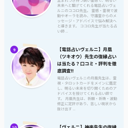
生まれつき持つ鋭い霊感で、明るい
未来へと繋げてくれる電話占いヴェ
ルニのココロ先生。 霊感・霊視で波
動やオーラを読み、守護霊からのメ
ッセージ・アドバイスで悩み解決へ
と導きます。 ココロ先生が当たる占
い師 ...
【電話占いヴェルニ】月凰
9
（ツキオウ）先生の復縁占い
は当たる？口コミ・評判を徹
底調査!!
電話占いヴェルニの月凰先生は、霊
視・タロットカードをメインに鑑定
し、明るい未来を切り開くためのア
ドバイスを授けてくれる占い師で
す。 月凰先生は、祈願・祈祷・波動
修正に定評があり、苦しい現状から
抜け出す ...
【ヴェルニ】神楽先生の復縁
10