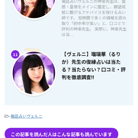
電話占いヴェルニの神楽先生は、霊
感・霊視をメインに鑑定し、願望成
就に繋がるアドバイスを授ける占い
師です。 短時間で多くの情報を読み
取り「的中率が高い」と、口コミで
評判の神楽先生。 実際に、神楽先生
は当 ...
【ヴェルニ】瑠璃華（るり
11
か）先生の復縁占いは当た
る？当たらない？口コミ・評
判を徹底調査!!
-
電話占いヴェルニ
この記事を読んだ人はこんな記事も読んでいます