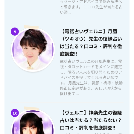
ッセージ・アドバイスで悩み解決へ
と導きます。 ココロ先生が当たる占
い師 ...
【電話占いヴェルニ】月凰
9
（ツキオウ）先生の復縁占い
は当たる？口コミ・評判を徹
底調査!!
電話占いヴェルニの月凰先生は、霊
視・タロットカードをメインに鑑定
し、明るい未来を切り開くためのア
ドバイスを授けてくれる占い師で
す。 月凰先生は、祈願・祈祷・波動
修正に定評があり、苦しい現状から
抜け出す ...
【ヴェルニ】神楽先生の復縁
10
占いは当たる？当たらない？
口コミ・評判を徹底調査!!