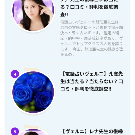
る？口コミ・評判を徹底調
査!!
電話占いヴェルニの魅理亜先生は、
独自の霊感タロットと霊視で悩み解
決へと導く占い師です。 鑑定の精
度・的中率・願望成就率が高く、ヴ
ェルニでトップクラスの人気を誇り
ます。 今回、魅理亜先生の鑑定が当
たるの ...
【電話占いヴェルニ】孔雀先
4
生は当たる？当たらない？口
コミ・評判を徹底調査!!
【ヴェルニ】レナ先生の復縁
5