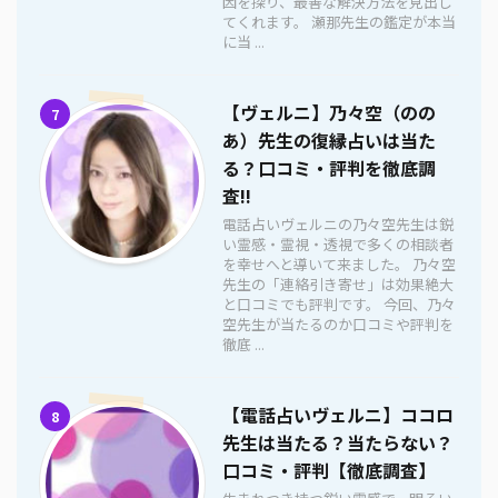
因を探り、最善な解決方法を見出し
てくれます。 瀬那先生の鑑定が本当
に当 ...
【ヴェルニ】乃々空（のの
7
あ）先生の復縁占いは当た
る？口コミ・評判を徹底調
査!!
電話占いヴェルニの乃々空先生は鋭
い霊感・霊視・透視で多くの相談者
を幸せへと導いて来ました。 乃々空
先生の「連絡引き寄せ」は効果絶大
と口コミでも評判です。 今回、乃々
空先生が当たるのか口コミや評判を
徹底 ...
【電話占いヴェルニ】ココロ
8
先生は当たる？当たらない？
口コミ・評判【徹底調査】