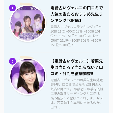
電話占いヴェルニの口コミで
1
人気の当たるおすすめ先生ラ
ンキングTOP661
電話占いヴェルニランキング 1位〜
10位 11位〜50位 51位〜100位 101
位〜150位 151位〜200位 201位〜
250位 251位〜300位 301位〜350位
351位〜400位 40 ...
【電話占いヴェルニ】若菜先
2
生は当たる？当たらない？口
コミ・評判を徹底調査!!
電話占いヴェルニの若菜先生は鑑定
歴9年、口コミで当たると評判の人
気占い師です。 相談者・相手を的確
に読み取るリーディング力に長け、
悩み解決へと繋げてくれます。 今回
は、若菜先生が本当に当たるのか、
口コ ...