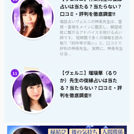
占いは当たる？当たらない？
口コミ・評判を徹底調査!!
電話占いヴェルニの神楽先生は、霊
感・霊視をメインに鑑定し、願望成
就に繋がるアドバイスを授ける占い
師です。 短時間で多くの情報を読み
取り「的中率が高い」と、口コミで
評判の神楽先生。 実際に、神楽先生
は当 ...
【ヴェルニ】瑠璃華（るり
11
か）先生の復縁占いは当た
る？当たらない？口コミ・評
判を徹底調査!!