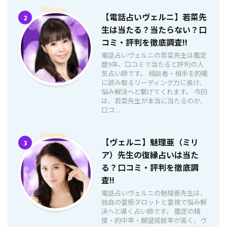
【電話占いヴェルニ】若菜先
2
生は当たる？当たらない？口
コミ・評判を徹底調査!!
電話占いヴェルニの若菜先生は鑑定
歴9年、口コミで当たると評判の人
気占い師です。 相談者・相手を的確
に読み取るリーディング力に長け、
悩み解決へと繋げてくれます。 今回
は、若菜先生が本当に当たるのか、
口コ ...
【ヴェルニ】魅理亜（ミリ
3
ア）先生の復縁占いは当た
る？口コミ・評判を徹底調
査!!
電話占いヴェルニの魅理亜先生は、
独自の霊感タロットと霊視で悩み解
決へと導く占い師です。 鑑定の精
度・的中率・願望成就率が高く、ヴ