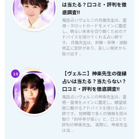
は当たる？口コミ・評判を徹
底調査!!
電話占いヴェルニの月凰先生は、霊
視・タロットカードをメインに鑑定
し、明るい未来を切り開くためのア
ドバイスを授けてくれる占い師で
す。 月凰先生は、祈願・祈祷・波動
修正に定評があり、苦しい現状から
抜け出す ...
【ヴェルニ】神楽先生の復縁
10
占いは当たる？当たらない？
口コミ・評判を徹底調査!!
電話占いヴェルニの神楽先生は、霊
感・霊視をメインに鑑定し、願望成
就に繋がるアドバイスを授ける占い
師です。 短時間で多くの情報を読み
取り「的中率が高い」と、口コミで
評判の神楽先生。 実際に、神楽先生
は当 ...