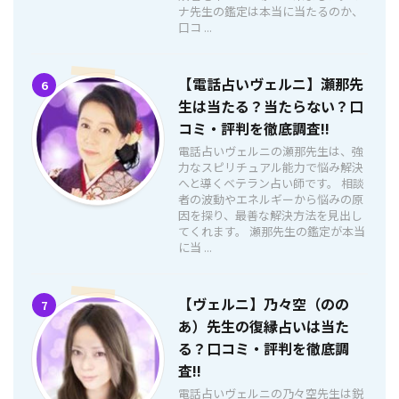
ナ先生の鑑定は本当に当たるのか、
口コ ...
【電話占いヴェルニ】瀬那先
6
生は当たる？当たらない？口
コミ・評判を徹底調査!!
電話占いヴェルニの瀬那先生は、強
力なスピリチュアル能力で悩み解決
へと導くベテラン占い師です。 相談
者の波動やエネルギーから悩みの原
因を探り、最善な解決方法を見出し
てくれます。 瀬那先生の鑑定が本当
に当 ...
【ヴェルニ】乃々空（のの
7
あ）先生の復縁占いは当た
る？口コミ・評判を徹底調
査!!
電話占いヴェルニの乃々空先生は鋭