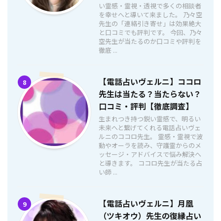
い霊感・霊視・透視で多くの相談者
を幸せへと導いて来ました。 乃々空
先生の「連絡引き寄せ」は効果絶大
と口コミでも評判です。 今回、乃々
空先生が当たるのか口コミや評判を
徹底 ...
【電話占いヴェルニ】ココロ
8
先生は当たる？当たらない？
口コミ・評判【徹底調査】
生まれつき持つ鋭い霊感で、明るい
未来へと繋げてくれる電話占いヴェ
ルニのココロ先生。 霊感・霊視で波
動やオーラを読み、守護霊からのメ
ッセージ・アドバイスで悩み解決へ
と導きます。 ココロ先生が当たる占
い師 ...
【電話占いヴェルニ】月凰
9
（ツキオウ）先生の復縁占い