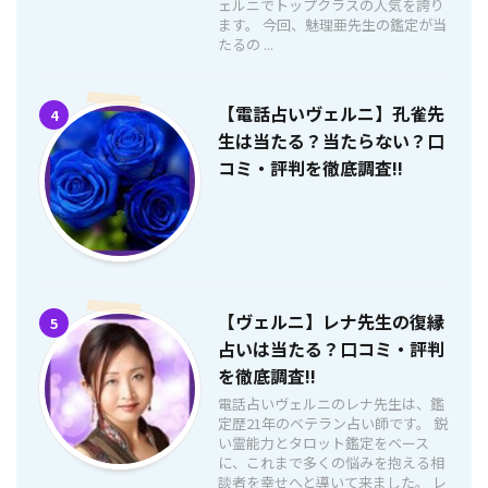
ェルニでトップクラスの人気を誇り
ます。 今回、魅理亜先生の鑑定が当
たるの ...
【電話占いヴェルニ】孔雀先
4
生は当たる？当たらない？口
コミ・評判を徹底調査!!
【ヴェルニ】レナ先生の復縁
5
占いは当たる？口コミ・評判
を徹底調査!!
電話占いヴェルニのレナ先生は、鑑
定歴21年のベテラン占い師です。 鋭
い霊能力とタロット鑑定をベース
に、これまで多くの悩みを抱える相
談者を幸せへと導いて来ました。 レ