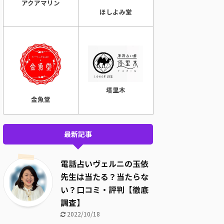
アクアマリン
ほしよみ堂
塔里木
金魚堂
最新記事
電話占いヴェルニの玉依
先生は当たる？当たらな
い？口コミ・評判【徹底
調査】
2022/10/18