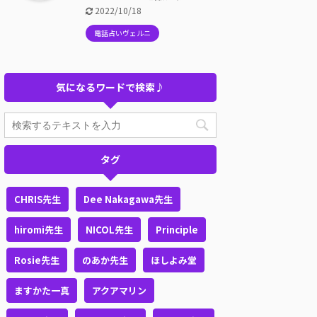
2022/10/18
電話占いヴェルニ
気になるワードで検索♪
タグ
CHRIS先生
Dee Nakagawa先生
hiromi先生
NICOL先生
Principle
Rosie先生
のあか先生
ほしよみ堂
ますかた一真
アクアマリン