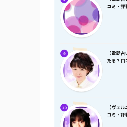
コミ・評
【電話占
9
たる？口
【ヴェル
10
コミ・評判