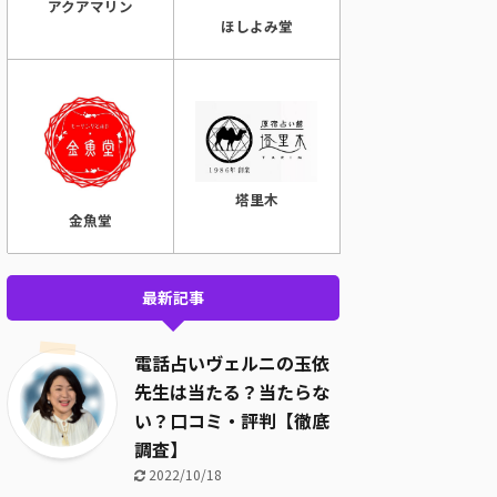
アクアマリン
ほしよみ堂
塔里木
金魚堂
最新記事
電話占いヴェルニの玉依
先生は当たる？当たらな
い？口コミ・評判【徹底
調査】
2022/10/18