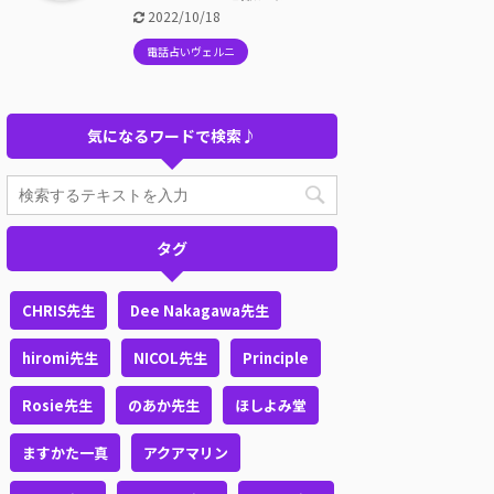
2022/10/18
電話占いヴェルニ
気になるワードで検索♪
タグ
CHRIS先生
Dee Nakagawa先生
hiromi先生
NICOL先生
Principle
Rosie先生
のあか先生
ほしよみ堂
ますかた一真
アクアマリン