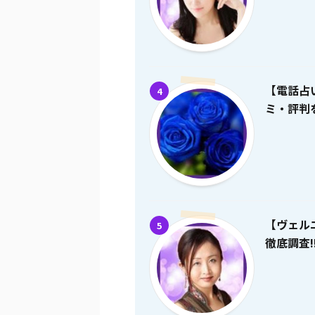
【電話占
4
ミ・評判を
【ヴェル
5
徹底調査!