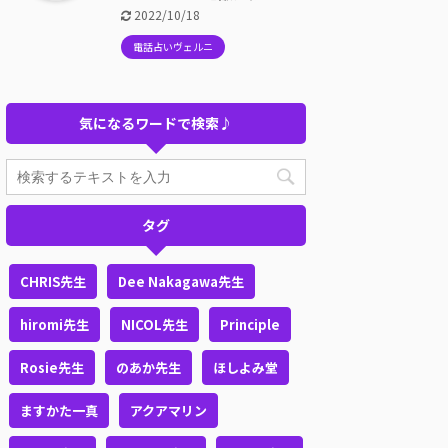
2022/10/18
電話占いヴェルニ
気になるワードで検索♪
タグ
CHRIS先生
Dee Nakagawa先生
hiromi先生
NICOL先生
Principle
Rosie先生
のあか先生
ほしよみ堂
ますかた一真
アクアマリン