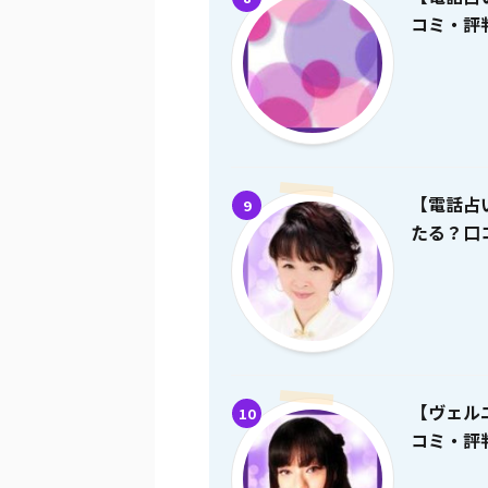
コミ・評
【電話占
9
たる？口
【ヴェル
10
コミ・評判