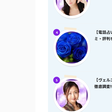
【電話占
4
ミ・評判を
【ヴェル
5
徹底調査!