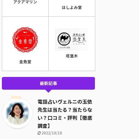
アクアマリン
ほしよみ堂
塔里木
金魚堂
最新記事
電話占いヴェルニの玉依
先生は当たる？当たらな
い？口コミ・評判【徹底
調査】
2022/10/18